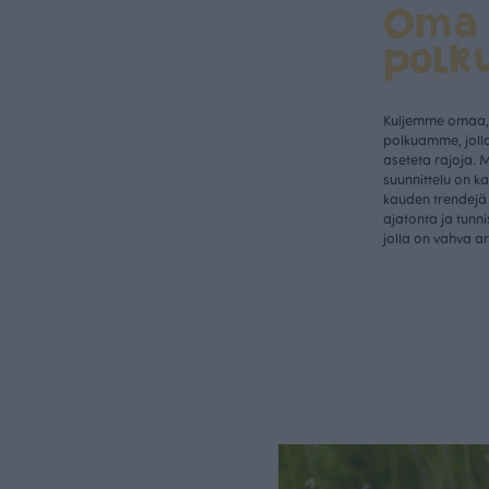
Oma
polk
Kuljemme omaa, 
polkuamme, jolla
aseteta rajoja. 
suunnittelu on k
kauden trendejä 
ajatonta ja tunn
jolla on vahva a