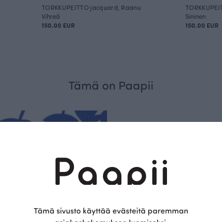
TORKKUPEITTO jacquard, Raanu
TORKKUPEIT
Vihreä
Sininen
150.00 EUR
150.00 EUR
Tämä on Paapii
Kestä
vyys
Tämä sivusto käyttää evästeitä paremman