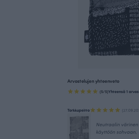
Arvostelujen yhteenveto
(5/5)
Yhteensä 1 arvos
Torkkupeitto
(27.09.20
Neutraalin värinen t
käyttöön sohvaan.