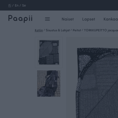
Fi
/
En
/
Se
Naiset
Lapset
Kankaa
Kotiin
/
Sisustus & Lahjat
/
Peitot
/
TORKKUPEITTO jacquard