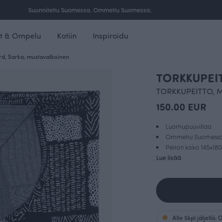
Ilmainen toimitus yli 100 € tilauksille Suomessa.
t & Ompelu
Kotiin
Inspiroidu
, Sarka, mustavalkoinen
TORKKUPEIT
TORKKUPEITTO, M
150.00 EUR
Luomupuuvillaa
Ommeltu Suomess
Peiton koko 145x18
Lue lisää
Alle 5kpl jäljellä.