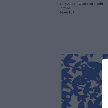
TORKKUPEITTO jacquard, Bää
Harmaa
150.00 EUR