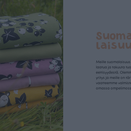
Suom
laisu
Meille suomalaisuus
laatua ja takuuta tu
eettisyydestä. Olem
yritys ja meille on tä
vaatteemme valmist
omassa ompelimos