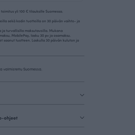
toimitus yli 100 € tilauksille Suomessa.
eilla sekä kodin tuotteilla on 30 päivän vaihto- ja
la ja turvallisilla maksutavoilla. Mukana
imaksu, MobilePay, lasku 30 pv ja osamaksu.
et saanut tuotteen. Laskulla 30 päivän kuluton ja
 ja valmistettu Suomessa.
o-ohjeet