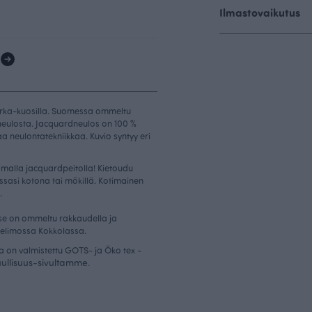
Ilmastovaikutus
1
arka-kuosilla. Suomessa ommeltu
dneulosta. Jacquardneulos on 100 %
a neulontatekniikkaa. Kuvio syntyy eri
tomalla jacquardpeitolla! Kietoudu
ssasi kotona tai mökillä. Kotimainen
.
 se on ommeltu rakkaudella ja
elimossa Kokkolassa.
a on valmistettu GOTS- ja Öko tex -
uullisuus-sivultamme
.