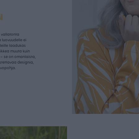
u
vallatonta
 luovuudelle ei
Meille laadukas
aikkea muuta kuin
– se on omanlaista,
istettavaa designia,
rvopohja.