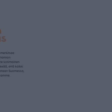
a
us
 merkitsee
otannon
me kotimainen
rkeää, että kaikki
etaan Suomessa,
samme.