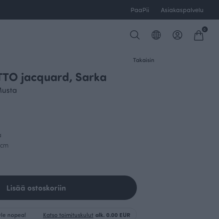
PaaPii
Asiakaspalvelu
0
Takaisin
TO jacquard, Sarka
usta
a
0cm
Lisää ostoskoriin
 Ole nopea!
Katso toimituskulut
alk. 0.00 EUR