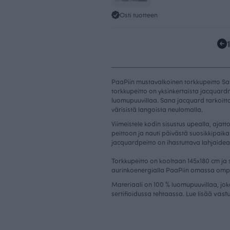
Osti tuotteen
PaaPiin mustavalkoinen torkkupeitto S
torkkupeitto on yksinkertaista jacquar
luomupuuvillaa. Sana jacquard tarkoitta
värisistä langoista neulomalla.
Viimeistele kodin sisustus upealla, ajat
peittoon ja nauti päivästä suosikkipaika
jacquardpeitto on ihastuttava lahjaidea
Torkkupeitto on kooltaan 145x180 cm ja
aurinkoenergialla PaaPiin omassa omp
Materiaali on 100 % luomupuuvillaa, jok
vast
sertifioidussa tehtaassa. Lue lisää