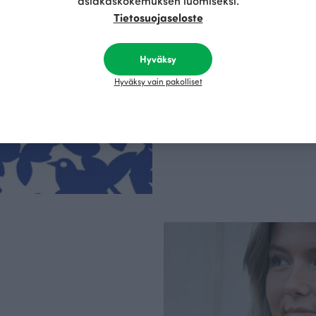
asiakaskokemuksen luomiseksi.
Olemme aidosti vastu
Tietosuojaseloste
kotimainen designyr
vain GOTS- ja Ökotex
kangaskumppanim
Hyväksy
luomupuuvillaa ja 
kaikki vaatteet Suom
Hyväksy vain pakolliset
kertoo Avainlippu-tu