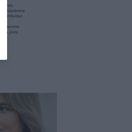
ullinen,
itys. Käytämme
-sertifioidun
me
valmistamme
essa, josta
nnus.