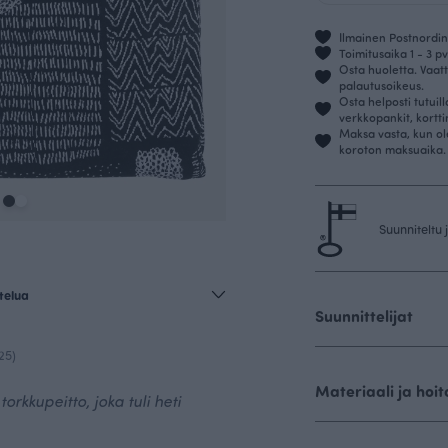
Ilmainen Postnordin 
Toimitusaika 1 - 3 pv
Osta huoletta. Vaatt
palautusoikeus.
Osta helposti tutuil
verkkopankit, kortt
Maksa vasta, kun ol
koroton maksuaika.
Suunniteltu
telua
Suunnittelijat
25)
Materiaali ja hoit
orkkupeitto, joka tuli heti