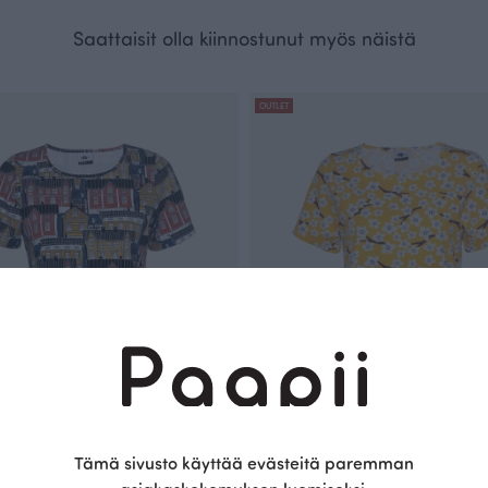
Saattaisit olla kiinnostunut myös näistä
OUTLET
Tämä sivusto käyttää evästeitä paremman