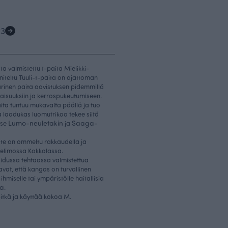
2
3
ta valmistettu t-paita Mielikki-
niteltu Tuuli-t-paita on ajattoman
värinen paita aavistuksen pidemmillä
naisuuksiin ja kerrospukeutumiseen.
ita tuntuu mukavalta päällä ja tuo
a laadukas luomutrikoo tekee siitä
Lumo-neuletakin
Saaga-
 se
ja
te on ommeltu rakkaudella ja
elimossa Kokkolassa.
oidussa tehtaassa valmistettua
avat, että kangas on turvallinen
 ihmiselle tai ympäristölle haitallisia
ta
.
pitkä ja käyttää kokoa M.