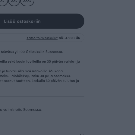
XL
XXL
XXXL
Lisää ostoskoriin
Katso toimituskulut
alk. 4.90 EUR
toimitus yli 100 € tilauksille Suomessa.
eilla sekä kodin tuotteilla on 30 päivän vaihto- ja
la ja turvallisilla maksutavoilla. Mukana
imaksu, MobilePay, lasku 30 pv ja osamaksu.
et saanut tuotteen. Laskulla 30 päivän kuluton ja
 ja valmistettu Suomessa.