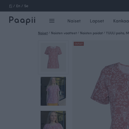
Fi
/
En
/
Se
Naiset
Lapset
Kankaa
Naiset
/
Naisten vaatteet
/
Naisten paidat
/
TUULI paita, Mi
OUTLET