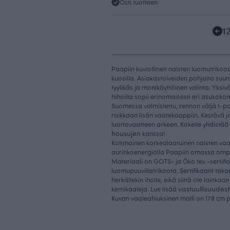
Osti tuotteen
1
Paapiin kuviollinen naisten luomutrikoos
kuosilla. Asiakastoiveiden pohjalta suun
tyylikäs ja monikäyttöinen valinta. Yksi
hihoilla sopii erinomaisesti eri asukoko
Suomessa valmistettu, rennon väljä t-pa
raikkaan lisän vaatekaappiin. Kestävä j
luottovaatteen arkeen. Kokeile yhdistää
housujen
kanssa!
Kotimainen korkealaatuinen naisten vaa
aurinkoenergialla Paapiin omassa omp
Materiaali on GOTS- ja Öko tex -sertifi
luomupuuvillatrikoota. Sertifikaatit taka
herkällekin iholle, eikä siinä ole lainkaan
vastuullisuudes
kemikaaleja. Lue lisää
Kuvan vaaleahiuksinen malli on 178 cm 