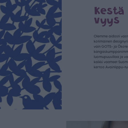
Kestä
vyys
Olemme aidosti vastu
kotimainen designyr
vain GOTS- ja Ökotex
kangaskumppanim
luomupuuvillaa ja 
kaikki vaatteet Suom
kertoo Avainlippu-tu