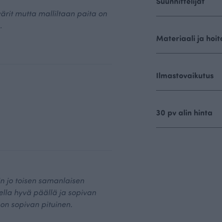
Suunnittelijat
ärit mutta malliltaan paita on
.
Materiaali ja hoit
Ilmastovaikutus
30 pv alin hinta
in jo toisen samanlaisen
ella hyvä päällä ja sopivan
 on sopivan pituinen.