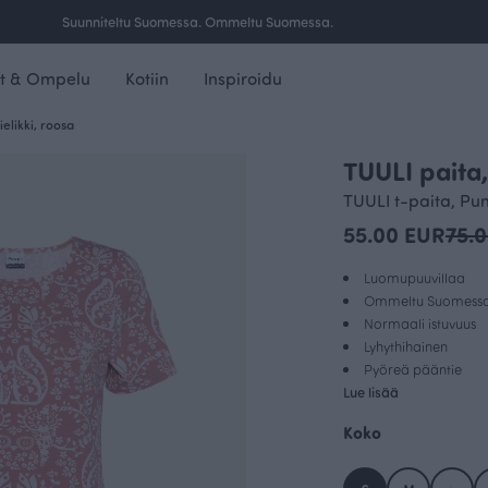
Ilmainen toimitus yli 100 € tilauksille Suomessa.
t & Ompelu
Kotiin
Inspiroidu
elikki, roosa
TUULI paita,
OUTLET
TUULI t-paita, Pu
55.00 EUR
75.
Luomupuuvillaa
Ommeltu Suomess
Normaali istuvuus
Lyhythihainen
Pyöreä pääntie
Lue lisää
Koko