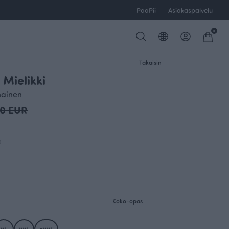
PaaPii
Asiakaspalvelu
0
Takaisin
 Mielikki
OUTLET
nainen
00 EUR
a
Koko-opas