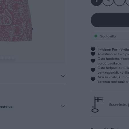
S
M
L
Saatavilla
Ilmainen Postnordin 
Toimitusaika 1 - 3 pv
Osta huoletta. Vaatt
palautusoikeus.
Osta helposti tutuil
verkkopankit, kortt
Maksa vasta, kun ol
koroton maksuaika.
Suunniteltu
vostelua