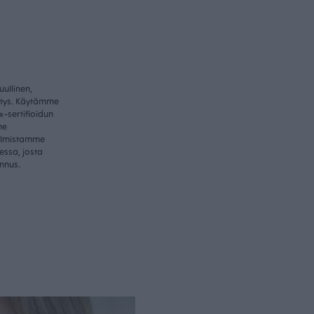
ullinen,
itys. Käytämme
-sertifioidun
me
valmistamme
essa, josta
nnus.