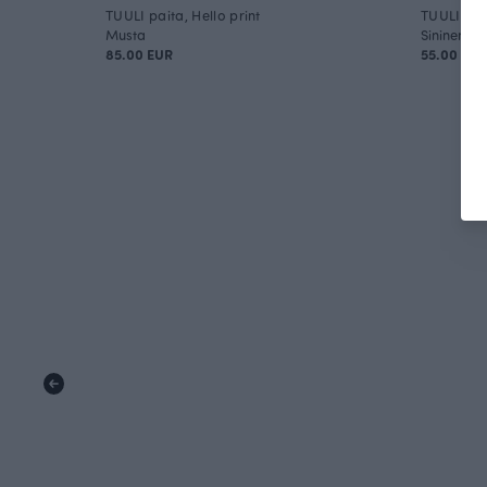
TUULI paita, Hello print
TUULI pai
Musta
Sininen
85.00 EUR
55.00 EUR