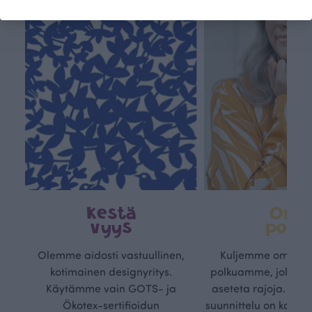
Kestä
Oma
vyys
polk
Olemme aidosti vastuullinen,
Kuljemme omaa, v
kotimainen designyritys.
polkuamme, jolla lu
Käytämme vain GOTS- ja
aseteta rajoja. Mei
Ökotex-sertifioidun
suunnittelu on kaikk