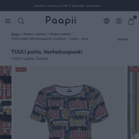
Ilmainen toimitus yli 100 € tilauksille Suomessa.
0
Naiset
/
Naisten vaatteet
/
Naisten paidat
/
TUULI paita, Vanhakaupunki, mustikka - ruoste - okra
Takaisin
TUULI paita, Vanhakaupunki
TUULI t-paita, Sininen
OUTLET
OUTLET