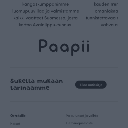
kangaskumppanimme
kauden trendejä
luomupuuvillaa ja valmistamme
omanlaista, aja
kaikki vaatteet Suomessa, josta
tunnistettavaa desig
kertoo Avainlippu-tunnus.
vahva arvop
Sukella mukaan
Tilaa uutiskirje
tarinaamme
Ostoksille
Palautukset ja vaihto
Tietosuojaseloste
Naiset