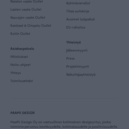
Naisten vaate Outlet
Ryhmävierailut
Lasten vaate Outlet
Tilaa uutiskirje
Vauvojen vaate Outlet
Avoimet työpaikat
Kankaat & Ompelu Outlet
EU-rahoitus
Kotiin Outlet
Yhteistyö
Asiakaspalvelu
Jälleenmyynti
Mitoitukset
Press
Hoito-ohjeet
Projektimyynti
Yhteys
Vaikuttajayhteistyö
Toimitusehdot
PAAPII DESIGN
PaaPii Design Oy on vastuullinen kotimainen designyritys, jonka
toiminta perustuu kestävyydelle, kotimaisuudelle ja positiivisuudelle.