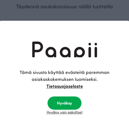
Täydennä asukokonaisuus näillä tuotteilla
Tämä sivusto käyttää evästeitä paremman
asiakaskokemuksen luomiseksi.
SAAGA housut, myrsky
Tietosuojaseloste
Sininen
115.00 EUR
Hyväksy
Hyväksy vain pakolliset
Tämä on Paapii