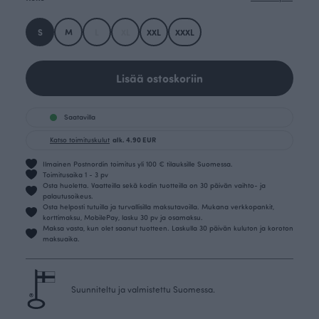
S
M
L
XL
XXL
XXXL
Lisää ostoskoriin
Saatavilla
Katso toimituskulut
alk. 4.90 EUR
Ilmainen Postnordin toimitus yli 100 € tilauksille Suomessa.
Toimitusaika 1 - 3 pv
Osta huoletta. Vaatteilla sekä kodin tuotteilla on 30 päivän vaihto- ja
palautusoikeus.
Osta helposti tutuilla ja turvallisilla maksutavoilla. Mukana verkkopankit,
korttimaksu, MobilePay, lasku 30 pv ja osamaksu.
Maksa vasta, kun olet saanut tuotteen. Laskulla 30 päivän kuluton ja koroton
maksuaika.
Suunniteltu ja valmistettu Suomessa.