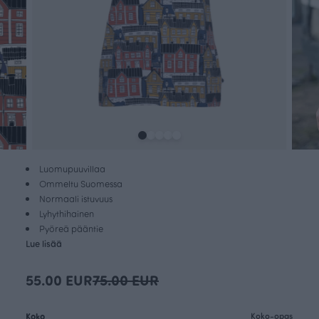
Luomupuuvillaa
Ommeltu Suomessa
Normaali istuvuus
Lyhythihainen
Pyöreä pääntie
Lue lisää
55.00 EUR
75.00 EUR
Koko
Koko-opas