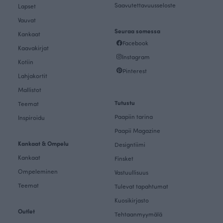
Saavutettavuusseloste
Lapset
Vauvat
Seuraa somessa
Kankaat
Facebook
Kaavakirjat
Instagram
Kotiin
Pinterest
Lahjakortit
Mallistot
Tutustu
Teemat
Paapiin tarina
Inspiroidu
Paapii Magazine
Kankaat & Ompelu
Designtiimi
Kankaat
Finsket
Ompeleminen
Vastuullisuus
Teemat
Tulevat tapahtumat
Kuosikirjasto
Outlet
Tehtaanmyymälä