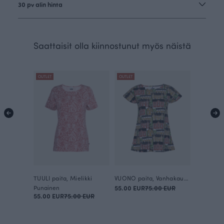
30 pv alin hinta
Saattaisit olla kiinnostunut myös näistä
OUTLET
OUTLET
TUULI paita, Mielikki
VUONO paita, Vanhakaupunki
Punainen
55.00 EUR
75.00 EUR
55.00 EUR
75.00 EUR