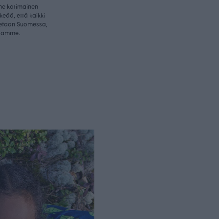
me kotimainen
rkeää, että kaikki
etaan Suomessa,
samme.