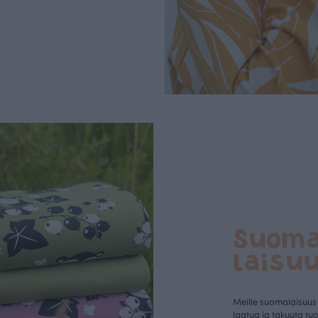
Suom
laisu
Meille suomalaisuus
laatua ja takuuta tu