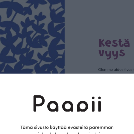
Kestä
vyys
Olemme aidosti vastu
kotimainen designyr
vain GOTS- ja Ökotex
kangaskumppanim
luomupuuvillaa ja 
kaikki vaatteet Suom
kertoo Avainlippu-tu
Tämä sivusto käyttää evästeitä paremman