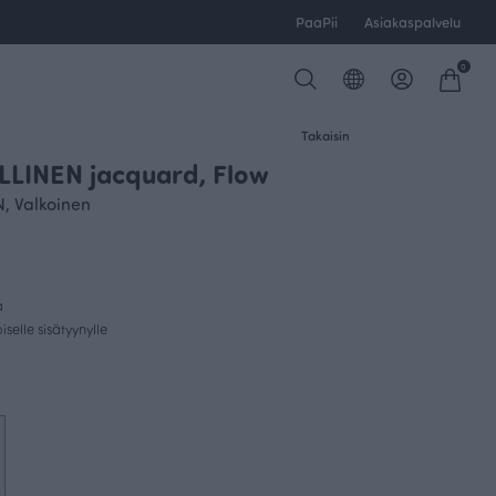
PaaPii
Asiakaspalvelu
0
Takaisin
LINEN jacquard, Flow
 Valkoinen
a
selle sisätyynylle