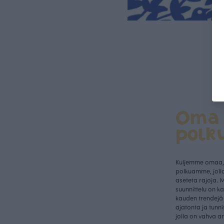
Oma
polk
Kuljemme omaa, 
polkuamme, jolla
aseteta rajoja. 
suunnittelu on k
kauden trendejä 
ajatonta ja tunn
jolla on vahva a