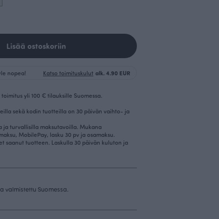
Lisää ostoskoriin
 Ole nopea!
Katso toimituskulut
alk. 4.90 EUR
toimitus yli 100 € tilauksille Suomessa.
eilla sekä kodin tuotteilla on 30 päivän vaihto- ja
la ja turvallisilla maksutavoilla. Mukana
imaksu, MobilePay, lasku 30 pv ja osamaksu.
et saanut tuotteen. Laskulla 30 päivän kuluton ja
 ja valmistettu Suomessa.