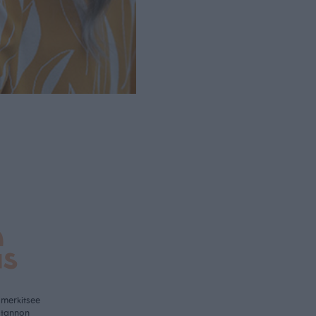
a
us
 merkitsee
otannon