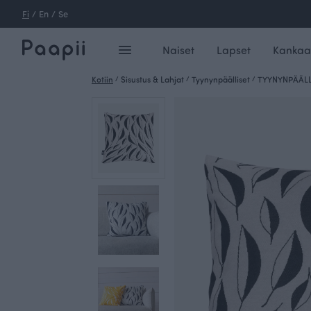
Fi
/
En
/
Se
Naiset
Lapset
Kankaa
Kotiin
/
Sisustus & Lahjat
/
Tyynynpäälliset
/
TYYNYNPÄÄLLI