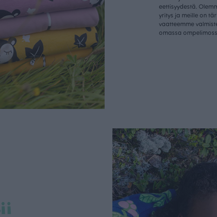
eettisyydestä. Olem
yritys ja meille on tä
vaatteemme valmist
omassa ompelimos
ii