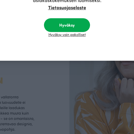
asiakaskokemuksen luomiseksi.
Tietosuojaseloste
Hyväksy
Hyväksy vain pakolliset
u
vallatonta
 luovuudelle ei
Meille laadukas
aikkea muuta kuin
– se on omanlaista,
istettavaa designia,
rvopohja.