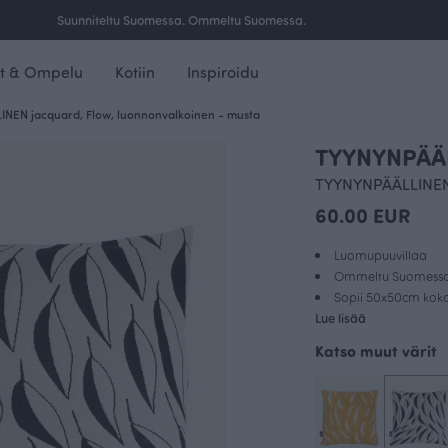
Ilmainen toimitus yli 100 € tilauksille Suomessa.
t & Ompelu
Kotiin
Inspiroidu
NEN jacquard, Flow, luonnonvalkoinen - musta
TYYNYNPÄÄL
TYYNYNPÄÄLLINEN,
60.00 EUR
Luomupuuvillaa
Ommeltu Suomess
Sopii 50x50cm kokoi
Lue lisää
Katso muut värit