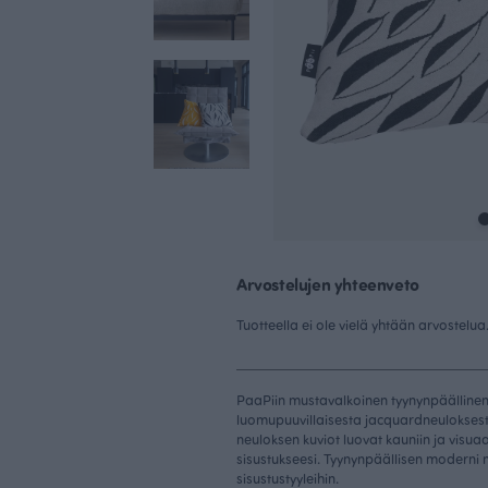
Arvostelujen yhteenveto
Tuotteella ei ole vielä yhtään arvostelua
PaaPiin mustavalkoinen tyynynpäällinen
luomupuuvillaisesta jacquardneuloksest
neuloksen kuviot luovat kauniin ja visuaa
sisustukseesi. Tyynynpäällisen moderni mu
sisustustyyleihin.