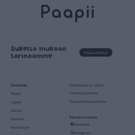
Sukella mukaan
Tilaa uutiskirje
tarinaamme
Ostoksille
Palautukset ja vaihto
Tietosuojaseloste
Naiset
Saavutettavuusseloste
Lapset
Vauvat
Seuraa somessa
Kankaat
Facebook
Kaavakirjat
Instagram