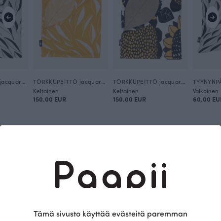
TORKKUPEITTO jacquard, Flow
TORKKUPEITTO jacquard, Flow
TORKKUPEITTO jacquard, Auringonkukka
Keltainen
Keltainen
Valkoinen
150.00 EUR
150.00 EUR
60.00 EU
Tämä on Paapii
Tämä sivusto käyttää evästeitä paremman