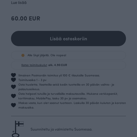
Lue lisää
60.00 EUR
Lisää ostoskoriin
Alle 5kpl jäljellä. Ole nopea!
Katso toimituskulut
alk. 4.90 EUR
Ilmainen Postnordin toimitus yli 100 € tilauksille Suomessa.
Toimitusaika 1 - 3 pv
Osta huoletta. Vaatteilla sekä kodin tuotteilla on 30 päivän vaihto- ja
palautusoikeus.
Osta helposti tutuilla ja turvallisilla maksutavoilla. Mukana verkkopankit,
korttimaksu, MobilePay, lasku 30 pv ja osamaksu.
Maksa vasta, kun olet saanut tuotteen. Laskulla 30 päivän kuluton ja koroton
maksuaika.
Suunniteltu ja valmistettu Suomessa.