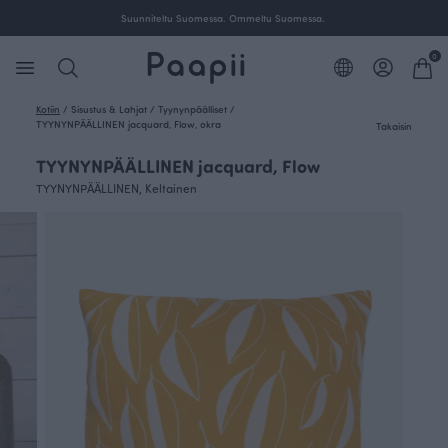
a.
Suunniteltu Suomessa. Ommeltu Suomessa.
0
Kotiin
/
Sisustus & Lahjat
/
Tyynynpäälliset
/
TYYNYNPÄÄLLINEN jacquard, Flow, okra
Takaisin
TYYNYNPÄÄLLINEN jacquard, Flow
TYYNYNPÄÄLLINEN, Keltainen