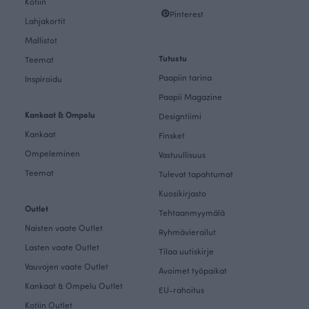
Kotiin
Pinterest
Lahjakortit
Mallistot
Tutustu
Teemat
Paapiin tarina
Inspiroidu
Paapii Magazine
Kankaat & Ompelu
Designtiimi
Kankaat
Finsket
Ompeleminen
Vastuullisuus
Teemat
Tulevat tapahtumat
Kuosikirjasto
Outlet
Tehtaanmyymälä
Naisten vaate Outlet
Ryhmävierailut
Lasten vaate Outlet
Tilaa uutiskirje
Vauvojen vaate Outlet
Avoimet työpaikat
Kankaat & Ompelu Outlet
EU-rahoitus
Kotiin Outlet