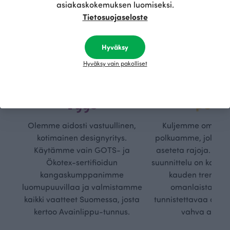
asiakaskokemuksen luomiseksi.
Tietosuojaseloste
Hyväksy
Hyväksy vain pakolliset
Kestä
Oma
vyys
polk
Olemme aidosti vastuullinen,
Kuljemme omaa, v
kotimainen designyritys.
polkuamme, jolla lu
Käytämme vain GOTS- ja
aseteta rajoja. Mei
Ökotex-sertifioidun
suunnittelu on kaikk
kangaskumppanimme
kauden trendejä
luomupuuvillaa ja valmistamme
omanlaista, aja
kaikki vaatteet Suomessa, josta
tunnistettavaa desig
kertoo Avainlippu-tunnus.
vahva arvop