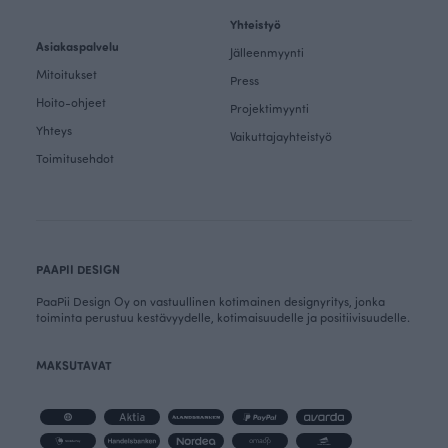
Yhteistyö
Asiakaspalvelu
Jälleenmyynti
Mitoitukset
Press
Hoito-ohjeet
Projektimyynti
Yhteys
Vaikuttajayhteistyö
Toimitusehdot
PAAPII DESIGN
PaaPii Design Oy on vastuullinen kotimainen designyritys, jonka
toiminta perustuu kestävyydelle, kotimaisuudelle ja positiivisuudelle.
MAKSUTAVAT