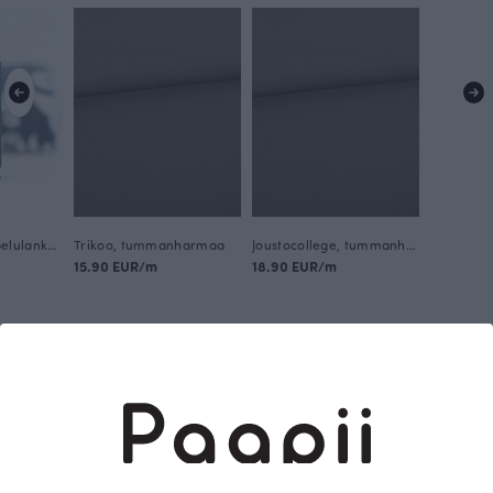
Gütermann ompelulanka, tummanharmaa 141
Trikoo, tummanharmaa
Joustocollege, tummanharmaa
15.90 EUR/m
18.90 EUR/m
Tämä on Paapii