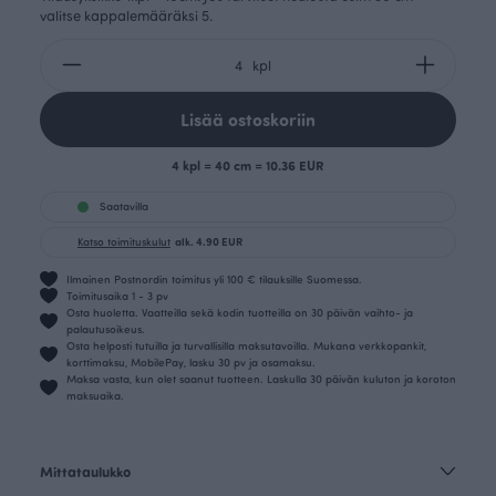
valitse kappalemääräksi 5.
kpl
Lisää ostoskoriin
4 kpl = 40 cm = 10.36 EUR
Saatavilla
Katso toimituskulut
alk. 4.90 EUR
Ilmainen Postnordin toimitus yli 100 € tilauksille Suomessa.
Toimitusaika 1 - 3 pv
Osta huoletta. Vaatteilla sekä kodin tuotteilla on 30 päivän vaihto- ja
palautusoikeus.
Osta helposti tutuilla ja turvallisilla maksutavoilla. Mukana verkkopankit,
korttimaksu, MobilePay, lasku 30 pv ja osamaksu.
Maksa vasta, kun olet saanut tuotteen. Laskulla 30 päivän kuluton ja koroton
maksuaika.
Mittataulukko