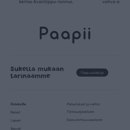
kertoo Avainlippu-tunnus.
vahva arvop
Sukella mukaan
Tilaa uutiskirje
tarinaamme
Ostoksille
Palautukset ja vaihto
Tietosuojaseloste
Naiset
Saavutettavuusseloste
Lapset
Vauvat