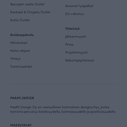
Vauvojen vaate Outlet
Avoimet työpaikat
Kankaat & Ompelu Outlet
EU-rahoitus
Kotiin Outlet
Yhteistyö
Asiakaspalvelu
Jälleenmyynti
Mitoitukset
Press
Hoito-ohjeet
Projektimyynti
Yhteys
Vaikuttajayhteistyö
Toimitusehdot
PAAPII DESIGN
PaaPii Design Oy on vastuullinen kotimainen designyritys, jonka
toiminta perustuu kestävyydelle, kotimaisuudelle ja positiivisuudelle.
MAKSUTAVAT