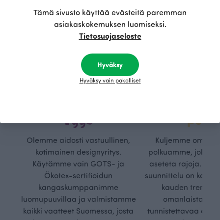
Tämä sivusto käyttää evästeitä paremman
asiakaskokemuksen luomiseksi.
Tietosuojaseloste
Hyväksy
Hyväksy vain pakolliset
Kestä
Oma
vyys
polk
Olemme aidosti vastuullinen,
Kuljemme omaa, v
kotimainen designyritys.
polkuamme, jolla lu
Käytämme vain GOTS- ja
aseteta rajoja. Mei
Ökotex-sertifioidun
suunnittelu on kaikk
kangaskumppanimme
kauden trendejä
luomupuuvillaa ja valmistamme
omanlaista, aja
kaikki vaatteet Suomessa, josta
tunnistettavaa desig