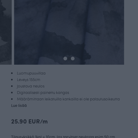
Luomupuuvillaa
Leveys 155cm
Joustava neulos
Digitaalisesti painettu kangas
Määrämittaan leikatuilla kankailla ei ole palautusoikeutta
Lue lisää
25.90 EUR/m
Tilausyksikkö 1kpl = 10cm. Jos tarvitset neulosta esim 50 cm