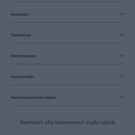
Arvostelut
Tuotetietoa
Valmistusmaa
Suunnittelijat
Materiaali ja hoito-ohjeet
Saattaisit olla kiinnostunut myös näistä