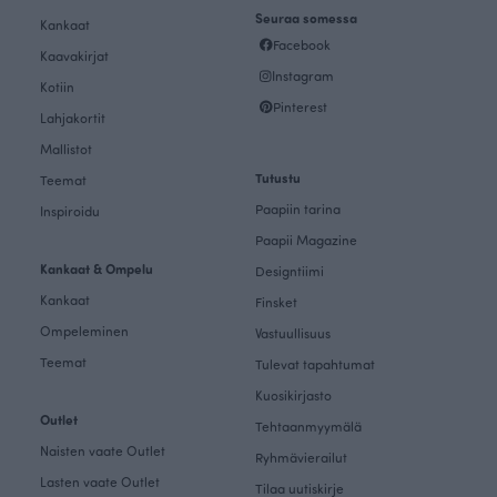
Seuraa somessa
Kankaat
Facebook
Kaavakirjat
Instagram
Kotiin
Pinterest
Lahjakortit
Mallistot
Tutustu
Teemat
Paapiin tarina
Inspiroidu
Paapii Magazine
Kankaat & Ompelu
Designtiimi
Kankaat
Finsket
Ompeleminen
Vastuullisuus
Teemat
Tulevat tapahtumat
Kuosikirjasto
Outlet
Tehtaanmyymälä
Naisten vaate Outlet
Ryhmävierailut
Lasten vaate Outlet
Tilaa uutiskirje