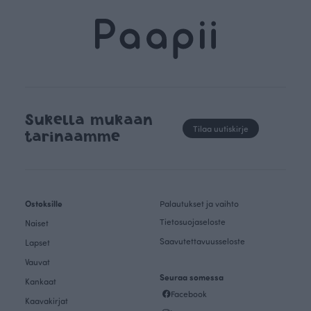
Sukella mukaan
Tilaa uutiskirje
tarinaamme
Ostoksille
Palautukset ja vaihto
Tietosuojaseloste
Naiset
Saavutettavuusseloste
Lapset
Vauvat
Seuraa somessa
Kankaat
Facebook
Kaavakirjat