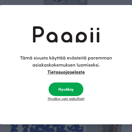
VAUVAN PEITTO, Hilda
Tämä sivusto käyttää evästeitä paremman
Harmaa
49.00 EUR
asiakaskokemuksen luomiseksi.
Tietosuojaseloste
Tämä on Paapii
Hyväksy
Hyväksy vain pakolliset