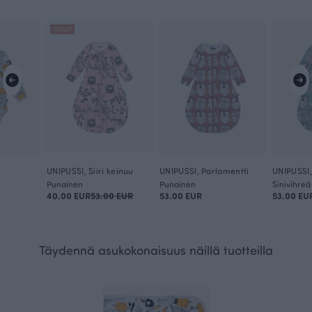
OUTLET
UNIPUSSI, Siiri keinuu
UNIPUSSI, Parlamentti
UNIPUSSI,
Punainen
Punainen
Sinivihreä
40.00 EUR
53.00 EUR
53.00 EUR
53.00 EU
Täydennä asukokonaisuus näillä tuotteilla