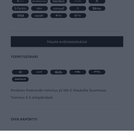
Muuta evästeasetuksia
TOIMITUSTAVAT
Ilmainen Postnordin toimitus yli 100 € tilauksille Suomessa.
Toimitus 3-5 arkipäivässä.
OIVA RAPORTTI
PERUUTUSLOMAKE