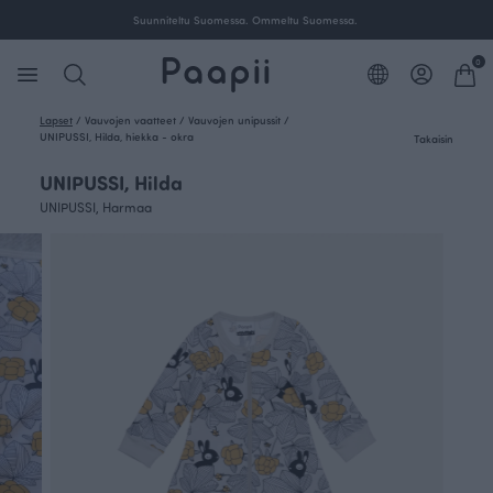
Suunniteltu Suomessa. Ommeltu Suomessa.
0
Lapset
/
Vauvojen vaatteet
/
Vauvojen unipussit
/
UNIPUSSI, Hilda, hiekka - okra
Takaisin
UNIPUSSI, Hilda
UNIPUSSI, Harmaa