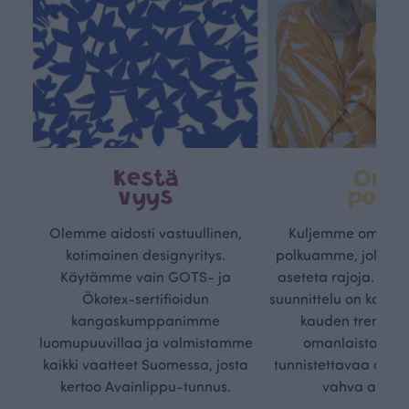
Kestä
Oma
vyys
polk
Olemme aidosti vastuullinen,
Kuljemme omaa, v
kotimainen designyritys.
polkuamme, jolla lu
Käytämme vain GOTS- ja
aseteta rajoja. Mei
Ökotex-sertifioidun
suunnittelu on kaikk
kangaskumppanimme
kauden trendejä
luomupuuvillaa ja valmistamme
omanlaista, aja
kaikki vaatteet Suomessa, josta
tunnistettavaa desig
kertoo Avainlippu-tunnus.
vahva arvop