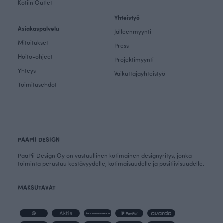
Kotiin Outlet
Yhteistyö
Asiakaspalvelu
Jälleenmyynti
Mitoitukset
Press
Hoito-ohjeet
Projektimyynti
Yhteys
Vaikuttajayhteistyö
Toimitusehdot
PAAPII DESIGN
PaaPii Design Oy on vastuullinen kotimainen designyritys, jonka
toiminta perustuu kestävyydelle, kotimaisuudelle ja positiivisuudelle.
MAKSUTAVAT