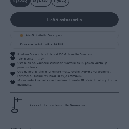
S (0-3kk)
M (3-6kk)
L (6kk-)
Lisää ostoskoriin
Alle 5kpl jäljellä. Ole nopea!
Katso toimituskulut
alk. 4.90 EUR
Ilmainen Postnordin toimitus yli 100 € tilauksille Suomessa.
Toimitusaika 1 - 3 pv
Osta huoletta. Vaatteilla sekä kodin tuotteilla on 30 päivän vaihto- ja
palautusoikeus.
Osta helposti tutuilla ja turvallisilla maksutavoilla. Mukana verkkopankit,
korttimaksu, MobilePay, lasku 30 pv ja osamaksu.
Maksa vasta, kun olet saanut tuotteen. Laskulla 30 päivän kuluton ja koroton
maksuaika.
Suunniteltu ja valmistettu Suomessa.