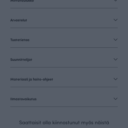
Mittataulukko
Arvostelut
Tuotetietoa
Suunnittelijat
Materiaali ja hoito-ohjeet
Ilmastovaikutus
Saattaisit olla kiinnostunut myös näistä