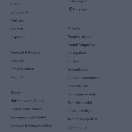
Instagram
Kotiin
Pinterest
Lahjakortit
Mallistot
Tutustu
Teemat
Paapiin tarina
Inspiroidu
Paapii Magazine
Kankaat & Ompelu
Designtiimi
Kankaat
Finsket
Ompeleminen
Vastuullisuus
Teemat
Tulevat tapahtumat
Kuosikirjasto
Outlet
Tehtaanmyymälä
Naisten vaate Outlet
Ryhmävierailut
Lasten vaate Outlet
Tilaa uutiskirje
Vauvojen vaate Outlet
Avoimet työpaikat
Kankaat & Ompelu Outlet
EU-rahoitus