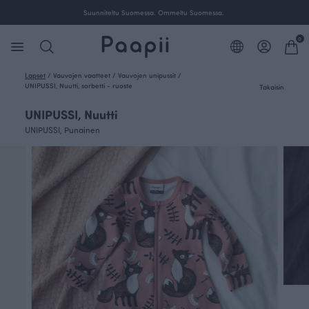
ille Suomessa.
Suunniteltu Suomessa. Ommeltu Suom
0
Lapset
/
Vauvojen vaatteet
/
Vauvojen unipussit
/
UNIPUSSI, Nuutti, sorbetti - ruoste
Takaisin
UNIPUSSI, Nuutti
UNIPUSSI, Punainen