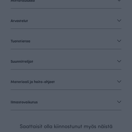
Mittataulukko
Arvostelut
Tuotetietoa
Suunnittelijat
Materiaali ja hoito-ohjeet
Ilmastovaikutus
Saattaisit olla kiinnostunut myös näistä