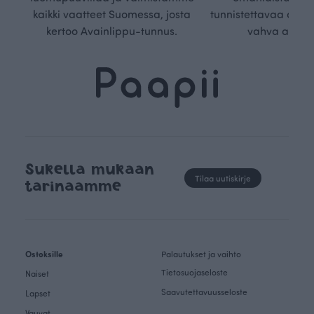
kaikki vaatteet Suomessa, josta
tunnistettavaa desig
kertoo Avainlippu-tunnus.
vahva arvop
Sukella mukaan
Tilaa uutiskirje
tarinaamme
Ostoksille
Palautukset ja vaihto
Tietosuojaseloste
Naiset
Saavutettavuusseloste
Lapset
Vauvat