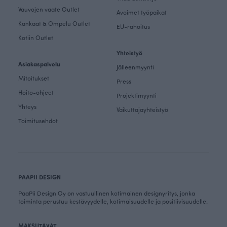
Vauvojen vaate Outlet
Avoimet työpaikat
Kankaat & Ompelu Outlet
EU-rahoitus
Kotiin Outlet
Yhteistyö
Asiakaspalvelu
Jälleenmyynti
Mitoitukset
Press
Hoito-ohjeet
Projektimyynti
Yhteys
Vaikuttajayhteistyö
Toimitusehdot
PAAPII DESIGN
PaaPii Design Oy on vastuullinen kotimainen designyritys, jonka
toiminta perustuu kestävyydelle, kotimaisuudelle ja positiivisuudelle.
MAKSUTAVAT