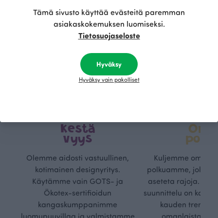
Tämä sivusto käyttää evästeitä paremman
asiakaskokemuksen luomiseksi.
Tietosuojaseloste
Hyväksy
Hyväksy vain pakolliset
Kestä
Oma
vyys
polk
Olemme aidosti vastuullinen,
Kuljemme omaa, v
kotimainen designyritys.
polkuamme, jolla lu
Käytämme vain GOTS- ja
aseteta rajoja. Mei
Ökotex-sertifioidun
suunnittelu on kaikk
kangaskumppanimme
kauden trendejä
luomupuuvillaa ja valmistamme
omanlaista, aja