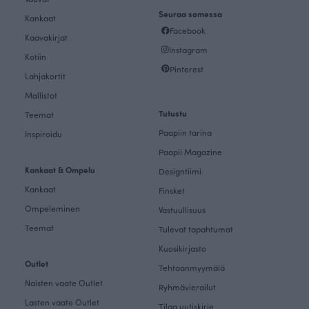
Seuraa somessa
Kankaat
Facebook
Kaavakirjat
Instagram
Kotiin
Pinterest
Lahjakortit
Mallistot
Tutustu
Teemat
Paapiin tarina
Inspiroidu
Paapii Magazine
Kankaat & Ompelu
Designtiimi
Kankaat
Finsket
Ompeleminen
Vastuullisuus
Teemat
Tulevat tapahtumat
Kuosikirjasto
Outlet
Tehtaanmyymälä
Naisten vaate Outlet
Ryhmävierailut
Lasten vaate Outlet
Tilaa uutiskirje