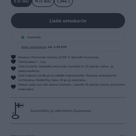
S (0-3kk)
M (3-6kk)
L (6kk-)
Lisää ostoskoriin
Saatavilla
Katso toimituskulut
alk. 4.90 EUR
Ilmainen Postnordin toimitus yli 100 € tilauksille Suomessa.
Toimitusaika 1 - 3 pv
Osta huoletta. Vaatteilla sekä kodin tuotteilla on 30 päivän vaihto- ja
palautusoikeus.
Osta helposti tutuilla ja turvallisilla maksutavoilla. Mukana verkkopankit,
korttimaksu, MobilePay, lasku 30 pv ja osamaksu.
Maksa vasta, kun olet saanut tuotteen. Laskulla 30 päivän kuluton ja koroton
maksuaika.
Suunniteltu ja valmistettu Suomessa.