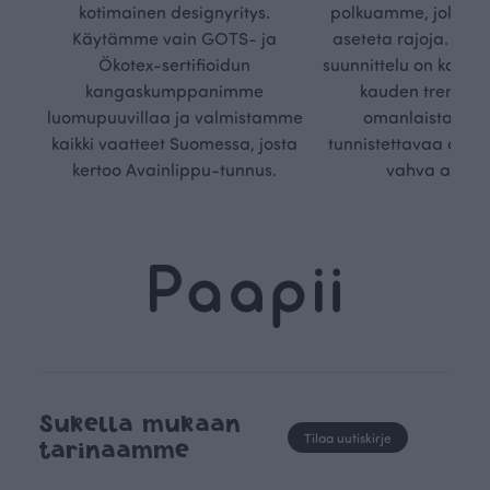
kotimainen designyritys.
polkuamme, jolla lu
Käytämme vain GOTS- ja
aseteta rajoja. Mei
Ökotex-sertifioidun
suunnittelu on kaikk
kangaskumppanimme
kauden trendejä
luomupuuvillaa ja valmistamme
omanlaista, aja
kaikki vaatteet Suomessa, josta
tunnistettavaa desig
kertoo Avainlippu-tunnus.
vahva arvop
Sukella mukaan
Tilaa uutiskirje
tarinaamme