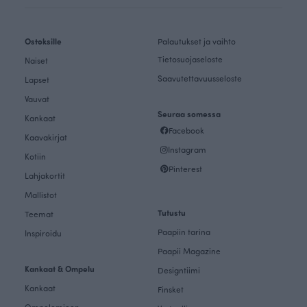
Ostoksille
Palautukset ja vaihto
Tietosuojaseloste
Naiset
Saavutettavuusseloste
Lapset
Vauvat
Seuraa somessa
Kankaat
Facebook
Kaavakirjat
Instagram
Kotiin
Pinterest
Lahjakortit
Mallistot
Tutustu
Teemat
Paapiin tarina
Inspiroidu
Paapii Magazine
Kankaat & Ompelu
Designtiimi
Kankaat
Finsket