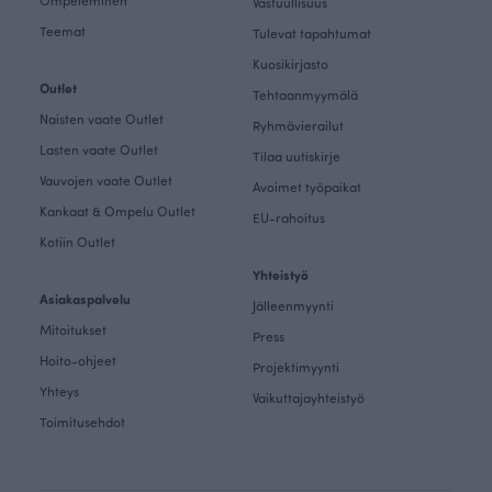
Ompeleminen
Vastuullisuus
Teemat
Tulevat tapahtumat
Kuosikirjasto
Outlet
Tehtaanmyymälä
Naisten vaate Outlet
Ryhmävierailut
Lasten vaate Outlet
Tilaa uutiskirje
Vauvojen vaate Outlet
Avoimet työpaikat
Kankaat & Ompelu Outlet
EU-rahoitus
Kotiin Outlet
Yhteistyö
Asiakaspalvelu
Jälleenmyynti
Mitoitukset
Press
Hoito-ohjeet
Projektimyynti
Yhteys
Vaikuttajayhteistyö
Toimitusehdot