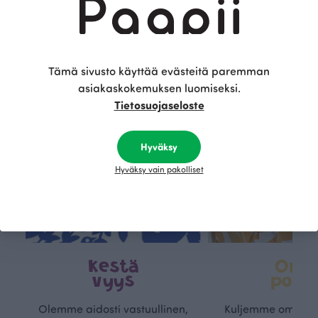
Tämä on Paapii
Tämä sivusto käyttää evästeitä paremman
asiakaskokemuksen luomiseksi.
Tietosuojaseloste
Hyväksy
Hyväksy vain pakolliset
Kestä
Oma
vyys
polk
Olemme aidosti vastuullinen,
Kuljemme omaa, v