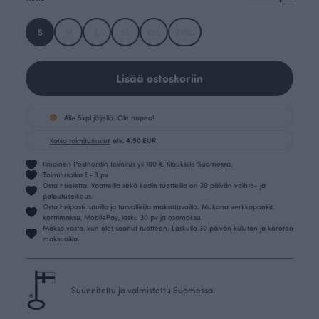
S
M
L
XL
XXL
XXXL
Lisää ostoskoriin
Alle 5kpl jäljellä. Ole nopea!
Katso toimituskulut
alk. 4.90 EUR
Ilmainen Postnordin toimitus yli 100 € tilauksille Suomessa.
Toimitusaika 1 - 3 pv
Osta huoletta. Vaatteilla sekä kodin tuotteilla on 30 päivän vaihto- ja
palautusoikeus.
Osta helposti tutuilla ja turvallisilla maksutavoilla. Mukana verkkopankit,
korttimaksu, MobilePay, lasku 30 pv ja osamaksu.
Maksa vasta, kun olet saanut tuotteen. Laskulla 30 päivän kuluton ja koroton
maksuaika.
Suunniteltu ja valmistettu Suomessa.