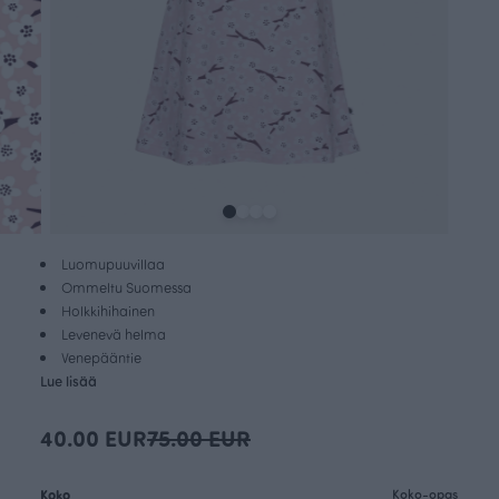
Luomupuuvillaa
Ommeltu Suomessa
Holkkihihainen
Levenevä helma
Venepääntie
Lue lisää
40.00 EUR
75.00 EUR
Koko
Koko-opas