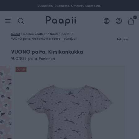
Suunniteltu Suomessa. Ommeltu Suomessa.
0
Naiset
/
Naisten vaatteet
/
Naisten paidat
/
VUONO paita, Kirsikankukka, roosa - punajuuri
Takaisin
VUONO paita, Kirsikankukka
VUONO t-paita, Punainen
OUTLET