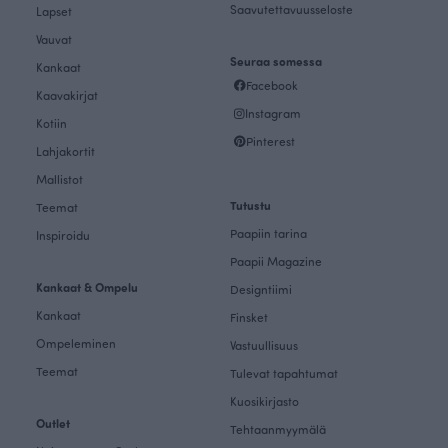
Saavutettavuusseloste
Lapset
Vauvat
Seuraa somessa
Kankaat
Facebook
Kaavakirjat
Instagram
Kotiin
Pinterest
Lahjakortit
Mallistot
Tutustu
Teemat
Paapiin tarina
Inspiroidu
Paapii Magazine
Kankaat & Ompelu
Designtiimi
Kankaat
Finsket
Ompeleminen
Vastuullisuus
Teemat
Tulevat tapahtumat
Kuosikirjasto
Outlet
Tehtaanmyymälä