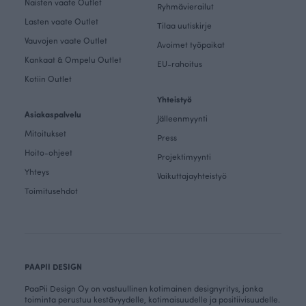
Naisten vaate Outlet
Ryhmävierailut
Lasten vaate Outlet
Tilaa uutiskirje
Vauvojen vaate Outlet
Avoimet työpaikat
Kankaat & Ompelu Outlet
EU-rahoitus
Kotiin Outlet
Yhteistyö
Asiakaspalvelu
Jälleenmyynti
Mitoitukset
Press
Hoito-ohjeet
Projektimyynti
Yhteys
Vaikuttajayhteistyö
Toimitusehdot
PAAPII DESIGN
PaaPii Design Oy on vastuullinen kotimainen designyritys, jonka
toiminta perustuu kestävyydelle, kotimaisuudelle ja positiivisuudelle.