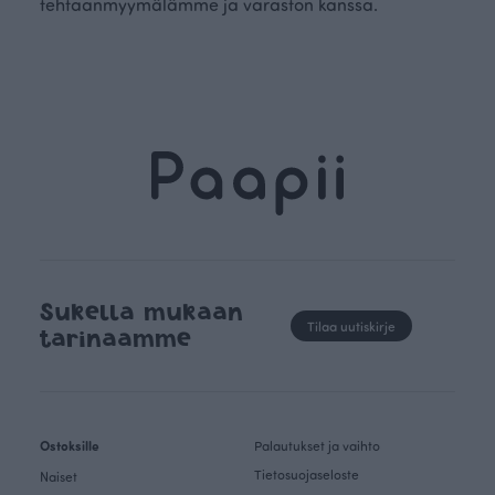
tehtaanmyymälämme ja varaston kanssa.
Sukella mukaan
Tilaa uutiskirje
tarinaamme
Ostoksille
Palautukset ja vaihto
Tietosuojaseloste
Naiset