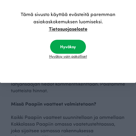
jokaiseen vuodenaikaan soveltuvia, ajattomia
ihanuuksia ja löytöjä. Voit rakentaa yhdessä lapsen
Tämä sivusto käyttää evästeitä paremman
kanssa sopivan asukokonaisuuden monipuolisesta
asiakaskokemuksen luomiseksi.
tuotevalikoimastamme.
Tietosuojaseloste
Verkkokauppamme palvelee viikon jokaisena
päivänä, joten voit tehdä valintoja sopivista asuista
Hyväksy
milloin tahansa.
Hyväksy vain pakolliset
Voinko tilata Paapii-tuotteita lahjaksi?
Voit tehdä tilauksen omalla nimelläsi ja lisätä
lahjansaajan tiedot kommenttikenttään. Poistamme
tuotteista hinnat.
Missä Paapiin vaatteet valmistetaan?
Kaikki Paapiin vaatteet suunnitellaan ja ommellaan
Kokkolassa Paapiin omassa vaatetustehtaassa,
joka sijaitsee samassa rakennuksessa