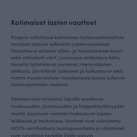
Kotimaiset lasten vaatteet
Paapiin valloittava kotimainen lastenvaatemallisto
innostaa taatusti leikkeihin! Lastenvaatteissa
ihastuttavat erilaiset eläin- ja luontoaiheiset kuosit
sekä virkistävät värit. Luonnossa seikkaileva kettu,
laineilla liplattelevat joutsenet, merenalainen
seikkailu, jännittävät työkoneet ja kulkuneuvot sekä
monta muuta toistaan hauskempaa kuosia kulkevat
lastenvaatteiden mukana.
Vaatteet ovat erityisesti lapsille soveltuvia
mukavuuden, joustavuuden ja helppokäyttöisyyden
myötä. Joustavat vaatteet mukautuvat lapsen
leikkiessä ja touhutessa. Vaatteet ovat valmistettu
GOTS-sertifioidusta luomupuuvillasta ja väriaineet
ovat turvallisia herkälle iholle sopivia.