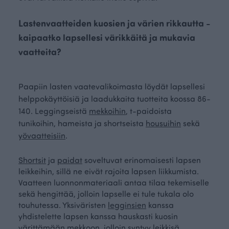
Lastenvaatteiden kuosien ja värien rikkautta -
kaipaatko lapsellesi värikkäitä ja mukavia
vaatteita?
Paapiin lasten vaatevalikoimasta löydät lapsellesi
helppokäyttöisiä ja laadukkaita tuotteita koossa 86-
140. Leggingseistä
mekkoihin
, t-paidoista
tunikoihin, hameista ja shortseista
housuihin
sekä
yövaatteisiin
.
Shortsit
ja
paidat
soveltuvat erinomaisesti lapsen
leikkeihin, sillä ne eivät rajoita lapsen liikkumista.
Vaatteen luonnonmateriaali antaa tilaa tekemiselle
sekä hengittää, jolloin lapselle ei tule tukala olo
touhutessa. Yksiväristen
legginsien
kanssa
yhdistelette lapsen kanssa hauskasti kuosin
värittämään mekkoon, jolloin syntyy leikkisä