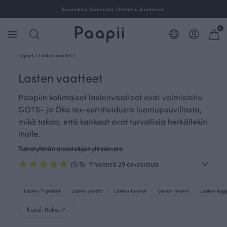
Suunniteltu Suomessa. Ommeltu Suomessa.
0
Lapset
/
Lasten vaatteet
Lasten vaatteet
Paapiin kotimaiset lastenvaatteet ovat valmistettu
GOTS- ja Öko tex-sertifioidusta luomupuuvillasta,
mikä takaa, että kankaat ovat turvallisia herkällekin
iholle.
Tuoteryhmän arvostelujen yhteenveto
(5/5)
Yhteensä 29 arvostelua
Lasten T-paidat
Lasten paidat
Lasten tunikat
Lasten mekot
Lasten leggi
Kuosi: Raksu