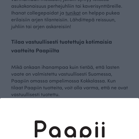
asukokonaisuus perhejuhliin tai kaverisynttäreille.
Ihanat collegepaidat ja
tunikat
on helppo pukea
erilaisiin arjen tilanteisiin. Lähdittepä reissuun,
juhliin tai arjen askareisiin!
Tilaa vastuullisesti tuotettuja kotimaisia
vaatteita Paapiilta
Mikä onkaan ihanampaa kuin tietää, että lasten
vaate on valmistettu vastuullisesti Suomessa,
Paapiin omassa ompelimossa Kokkolassa. Kun
tilaat Paapiin tuotteita, voit olla varma, että ne ovat
vastuullisesti tuotettu.
Verkkokauppamme tuotevalikoimasta löydät juuri
lapselle sopivan asukokonaisuuden, joka toimii niin
arjen riennoissa kuin koti-iltojen ilostuttajana. Nyt
lapsi voi pukeutua kauniisti, näyttävästi ja
vastuullisesti! Lastenvaatemallisto on täynnä