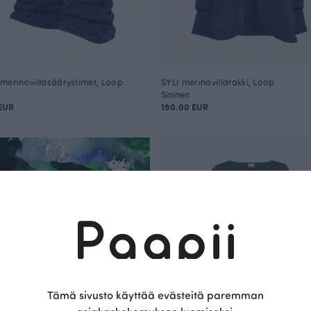
merinovillasäärystimet, Loop
SYLI merinovillatakki, Loop
Sininen
EUR
190.00 EUR
Tämä sivusto käyttää evästeitä paremman