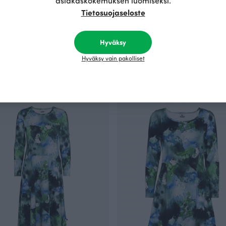
asiakaskokemuksen luomiseksi.
Tietosuojaseloste
Hyväksy
trikoo, vihreä
SAIMA mekko, tummanvihreä
Hyväksy vain pakolliset
Vihreä
 EUR/m
110.00 EUR