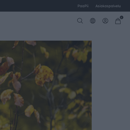
PaaPii
Asiakaspalvelu
0