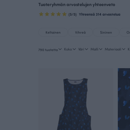
Tuoteryhmän arvostelujen yhteenveto
(5/5)
Yhteensä 314 arvostelua
Keltainen
Vihreä
Sininen
Or
Koko
Väri
Malli
Materiaali
K
790 tuotetta