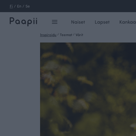
Fi
/
En
/
Se
Naiset
Lapset
Kankaa
Inspiroidu
/
Teemat
/
Värit