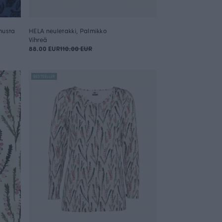
musta
HELA neuletakki, Palmikko
Vihreä
88.00 EUR
110.00 EUR
BESTSELLER