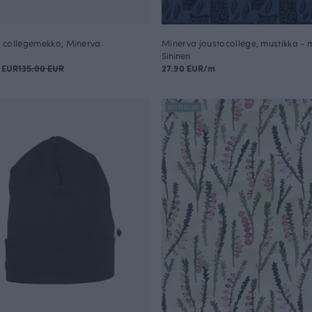
collegemekko, Minerva
Minerva joustocollege, mustikka - 
Sininen
 EUR
135.00 EUR
27.90 EUR/m
BESTSELLER