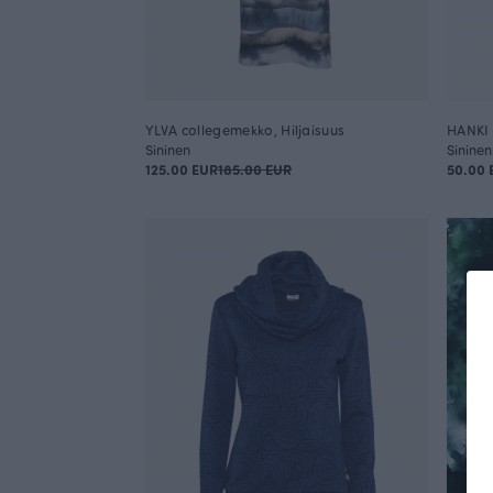
YLVA collegemekko, Hiljaisuus
HANKI 
Sininen
Sininen
125.00 EUR
185.00 EUR
50.00 