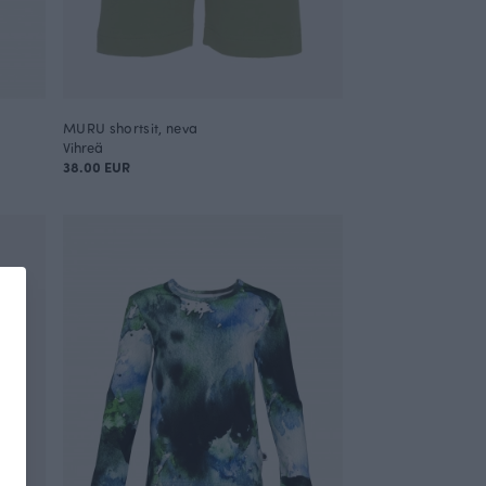
MURU shortsit, neva
Vihreä
38.00 EUR