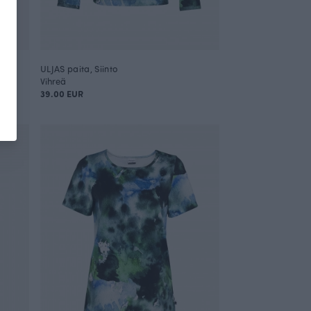
ULJAS paita, Siinto
Vihreä
39.00 EUR