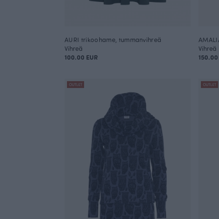
AURI trikoohame, tummanvihreä
AMALIA
Vihreä
Vihreä
100.00 EUR
150.00
OUTLET
OUTLET