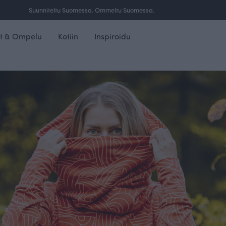
Ilmainen toimitus yli 100 € tilauksille Suomessa.
t & Ompelu
Kotiin
Inspiroidu