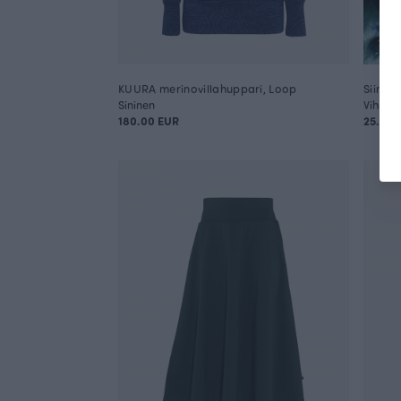
KUURA merinovillahuppari, Loop
Siinto 
Sininen
Vihreä
180.00 EUR
25.90