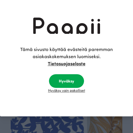
Gütermann ompelulanka, tummanharmaa 141
Joustocollege, tummanharmaa
Trikoo, tummanharmaa
Harmaa
Harmaa
18.90 EUR/m
15.90 EUR/m
Tämä on Paapii
Tämä sivusto käyttää evästeitä paremman
asiakaskokemuksen luomiseksi.
Tietosuojaseloste
Hyväksy
Hyväksy vain pakolliset