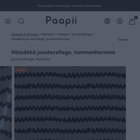
Suunniteltu Suomessa. Ommeltu Suomessa.
0
Kankaat & Ompelu
/
Kankaat
/
Colleget
/
Joustocolleget
/
Hässäkkä joustocollege, tummanharmaa
Takaisin
Hässäkkä joustocollege, tummanharmaa
Joustocollege, Harmaa
OUTLET