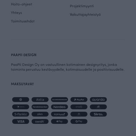
Hoito-ohjeet
Projektimyynti
Yhteys
Vaikuttajayhteistyö
Toimitusehdot
PAAPII DESIGN
PaaPii Design Oy on vastuullinen kotimainen designyritys, jonka
toiminta perustuu kestävyydelle, kotimaisuudelle ja positiivisuudelle.
MAKSUTAVAT