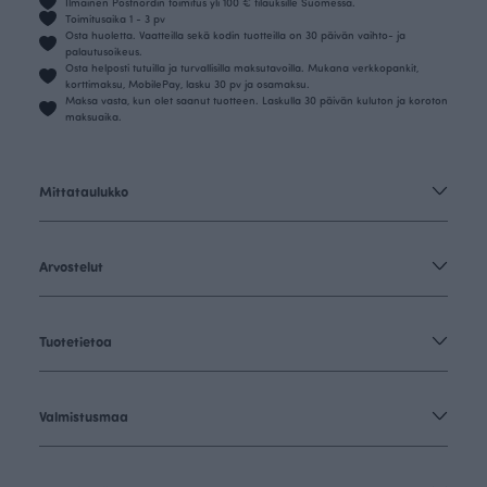
Ilmainen Postnordin toimitus yli 100 € tilauksille Suomessa.
Toimitusaika 1 - 3 pv
Osta huoletta. Vaatteilla sekä kodin tuotteilla on 30 päivän vaihto- ja
palautusoikeus.
Osta helposti tutuilla ja turvallisilla maksutavoilla. Mukana verkkopankit,
korttimaksu, MobilePay, lasku 30 pv ja osamaksu.
Maksa vasta, kun olet saanut tuotteen. Laskulla 30 päivän kuluton ja koroton
maksuaika.
Mittataulukko
Arvostelut
Tuotetietoa
Valmistusmaa