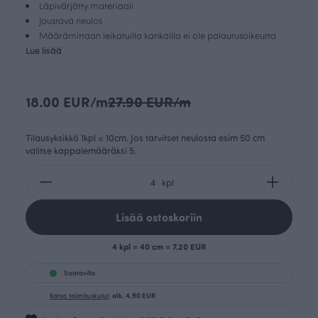
Läpivärjätty materiaali
Joustava neulos
Määrämittaan leikatuilla kankailla ei ole palautusoikeutta
Lue lisää
18.00 EUR/m
27.90 EUR/m
Tilausyksikkö 1kpl = 10cm. Jos tarvitset neulosta esim 50 cm
valitse kappalemääräksi 5.
kpl
Lisää ostoskoriin
4 kpl = 40 cm = 7.20 EUR
Saatavilla
Katso toimituskulut
alk. 4.90 EUR