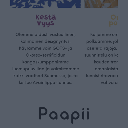
Kestä
Oma
vyys
polk
Olemme aidosti vastuullinen,
Kuljemme omaa, v
kotimainen designyritys.
polkuamme, jolla lu
Käytämme vain GOTS- ja
aseteta rajoja. Mei
Ökotex-sertifioidun
suunnittelu on kaikk
kangaskumppanimme
kauden trendejä
luomupuuvillaa ja valmistamme
omanlaista, aja
kaikki vaatteet Suomessa, josta
tunnistettavaa desig
kertoo Avainlippu-tunnus.
vahva arvop