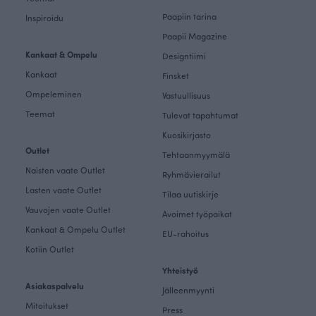
Paapiin tarina
Inspiroidu
Paapii Magazine
Kankaat & Ompelu
Designtiimi
Kankaat
Finsket
Ompeleminen
Vastuullisuus
Teemat
Tulevat tapahtumat
Kuosikirjasto
Outlet
Tehtaanmyymälä
Naisten vaate Outlet
Ryhmävierailut
Lasten vaate Outlet
Tilaa uutiskirje
Vauvojen vaate Outlet
Avoimet työpaikat
Kankaat & Ompelu Outlet
EU-rahoitus
Kotiin Outlet
Yhteistyö
Asiakaspalvelu
Jälleenmyynti
Mitoitukset
Press