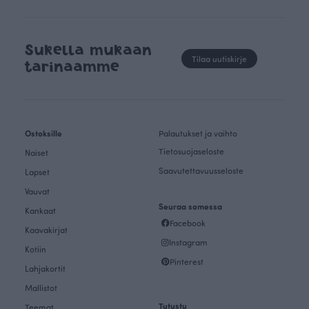
Sukella mukaan
Tilaa uutiskirje
tarinaamme
Ostoksille
Palautukset ja vaihto
Tietosuojaseloste
Naiset
Saavutettavuusseloste
Lapset
Vauvat
Seuraa somessa
Kankaat
Facebook
Kaavakirjat
Instagram
Kotiin
Pinterest
Lahjakortit
Mallistot
Tutustu
Teemat