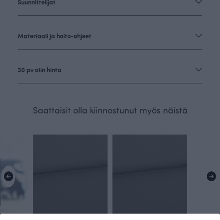
Suunnittelijat
Materiaali ja hoito-ohjeet
30 pv alin hinta
Saattaisit olla kiinnostunut myös näistä