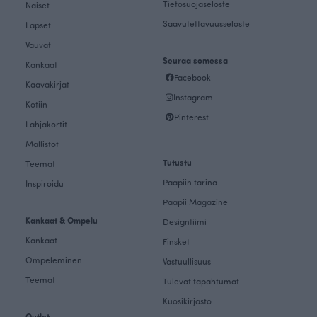
Tietosuojaseloste
Naiset
Saavutettavuusseloste
Lapset
Vauvat
Seuraa somessa
Kankaat
Facebook
Kaavakirjat
Instagram
Kotiin
Pinterest
Lahjakortit
Mallistot
Tutustu
Teemat
Paapiin tarina
Inspiroidu
Paapii Magazine
Kankaat & Ompelu
Designtiimi
Kankaat
Finsket
Ompeleminen
Vastuullisuus
Teemat
Tulevat tapahtumat
Kuosikirjasto
Outlet