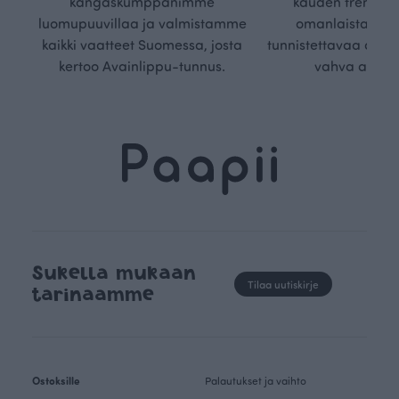
kangaskumppanimme
kauden trendejä
luomupuuvillaa ja valmistamme
omanlaista, aja
kaikki vaatteet Suomessa, josta
tunnistettavaa desig
kertoo Avainlippu-tunnus.
vahva arvop
Sukella mukaan
Tilaa uutiskirje
tarinaamme
Ostoksille
Palautukset ja vaihto