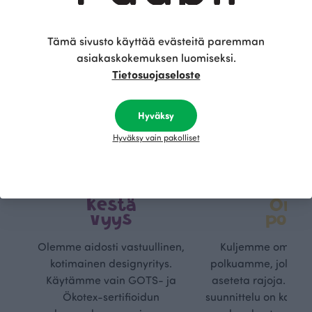
Tämä sivusto käyttää evästeitä paremman
asiakaskokemuksen luomiseksi.
Tietosuojaseloste
Hyväksy
Hyväksy vain pakolliset
Kestä
Oma
vyys
polk
Olemme aidosti vastuullinen,
Kuljemme omaa, v
kotimainen designyritys.
polkuamme, jolla lu
Käytämme vain GOTS- ja
aseteta rajoja. Mei
Ökotex-sertifioidun
suunnittelu on kaikk