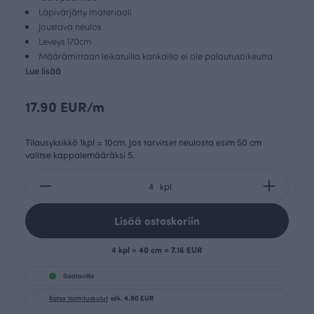
Läpivärjätty materiaali
Joustava neulos
Leveys 170cm
Määrämittaan leikatuilla kankailla ei ole palautusoikeutta
Lue lisää
17.90 EUR/m
Tilausyksikkö 1kpl = 10cm. Jos tarvitset neulosta esim 50 cm
valitse kappalemääräksi 5.
kpl
Lisää ostoskoriin
4 kpl = 40 cm = 7.16 EUR
Saatavilla
Katso toimituskulut
alk. 4.90 EUR