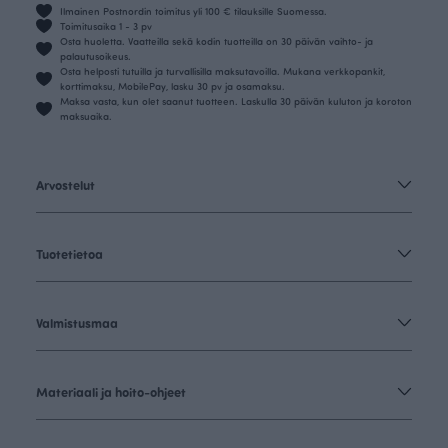
Ilmainen Postnordin toimitus yli 100 € tilauksille Suomessa.
Toimitusaika 1 - 3 pv
Osta huoletta. Vaatteilla sekä kodin tuotteilla on 30 päivän vaihto- ja
palautusoikeus.
Osta helposti tutuilla ja turvallisilla maksutavoilla. Mukana verkkopankit,
korttimaksu, MobilePay, lasku 30 pv ja osamaksu.
Maksa vasta, kun olet saanut tuotteen. Laskulla 30 päivän kuluton ja koroton
maksuaika.
Arvostelut
Tuotetietoa
Valmistusmaa
Materiaali ja hoito-ohjeet