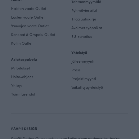
Tehtaanmyymälä
Naisten vaate Outlet
Ryhmävierailut
Lasten vaate Outlet
Tilaa uutiskirje
Vauvojen vaate Outlet
Avoimet työpaikat
Kankaat & Ompelu Outlet
EU-rahoitus
Kotiin Outlet
Yhteistyö
Asiakaspalvelu
Jälleenmyynti
Mitoitukset
Press
Hoito-ohjeet
Projektimyynti
Yhteys
Vaikuttajayhteistyö
Toimitusehdot
PAAPII DESIGN
PaaPii Design Oy on vastuullinen kotimainen designyritys, jonka