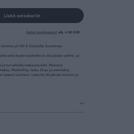
Lisää ostoskoriin
Katso toimituskulut
alk. 4.90 EUR
toimitus yli 100 € tilauksille Suomessa.
eilla sekä kodin tuotteilla on 30 päivän vaihto- ja
la ja turvallisilla maksutavoilla. Mukana
imaksu, MobilePay, lasku 30 pv ja osamaksu.
et saanut tuotteen. Laskulla 30 päivän kuluton ja