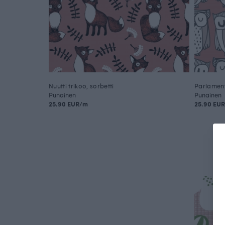
Nuutti trikoo, sorbetti
Parlamentt
Punainen
Punainen
25.90 EUR/m
25.90 EU