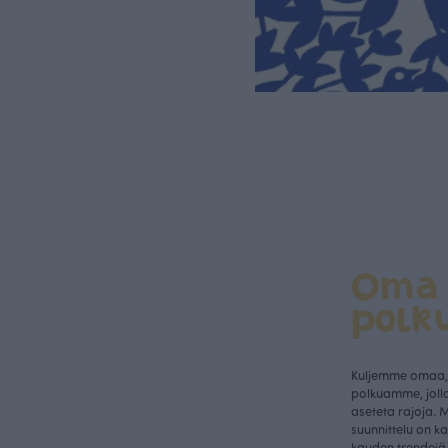
Oma
polk
Kuljemme omaa, 
polkuamme, jolla
aseteta rajoja. 
suunnittelu on k
kauden trendejä 