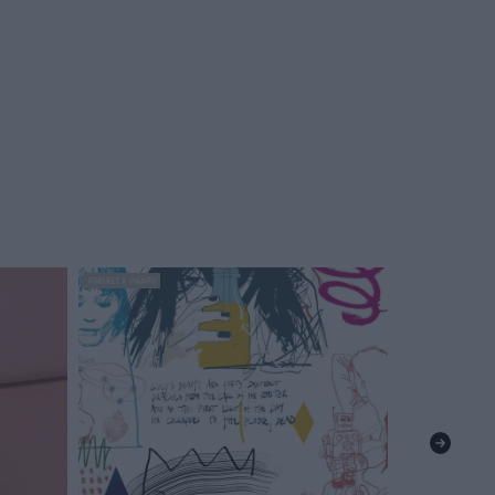
FINSKET X PAAPII
BESTSELLER
FINSKET X PAAPII