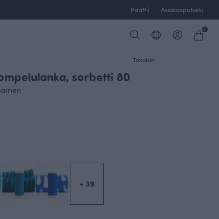
PaaPii
Asiakaspalvelu
0
Takaisin
mpelulanka, sorbetti 80
nainen
+ 39