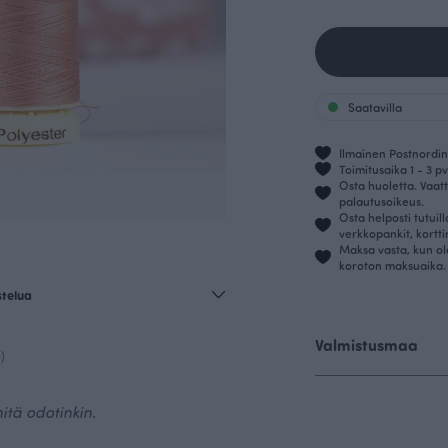
Saatavilla
Ilmainen Postnordin 
Toimitusaika 1 - 3 pv
Osta huoletta. Vaatt
palautusoikeus.
Osta helposti tutuil
verkkopankit, kortt
Maksa vasta, kun ol
koroton maksuaika.
stelua
Valmistusmaa
)
itä odotinkin.