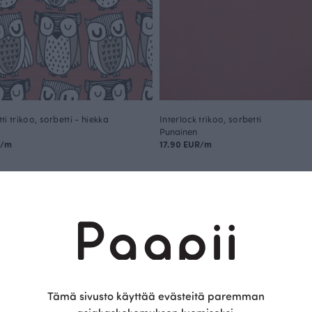
i trikoo, sorbetti - hiekka
Interlock trikoo, sorbetti
Punainen
R/m
17.90 EUR/m
Täydennä asukokonaisuus näillä tuotteilla
Tämä sivusto käyttää evästeitä paremman