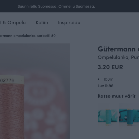
Ilmainen toimitus yli 100 € tilauksille Suomessa.
t & Ompelu
Kotiin
Inspiroidu
ermann ompelulanka, sorbetti 80
Gütermann o
Ompelulanka, Pu
3.20 EUR
100m
Lue lisää
Katso muut värit