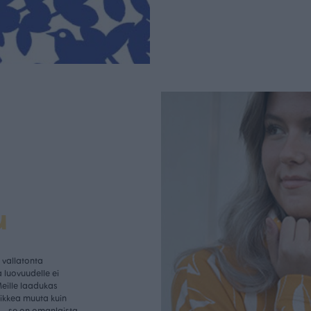
u
vallatonta
 luovuudelle ei
Meille laadukas
aikkea muuta kuin
– se on omanlaista,