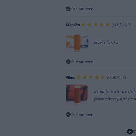
Osti tuotteen
Kristiina
(14.05.2026)
Hyvä lanka
Osti tuotteen
Vilma
(19.11.2025)
Kaikille tuttu laat
parhaiten juuri näil
Osti tuotteen
1