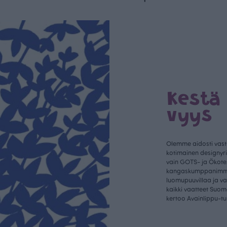
Kestä
vyys
Olemme aidosti vastu
kotimainen designyr
vain GOTS- ja Ökotex
kangaskumppanim
luomupuuvillaa ja 
kaikki vaatteet Suom
kertoo Avainlippu-tu