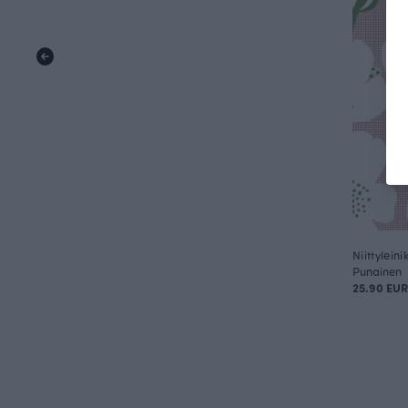
Niittyleini
Punainen
25.90 EU