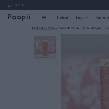
Fi
/
En
/
Se
Naiset
Lapset
Kankaa
Kankaat & Ompelu
/
Ompeleminen
/
Ompelulangat
/
Güt