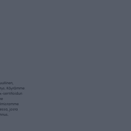
ullinen,
itys. Käytämme
-sertifioidun
me
valmistamme
essa, josta
nnus.