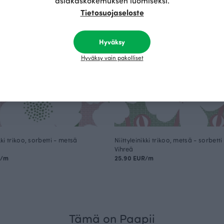
asiakaskokemuksen luomiseksi.
Tietosuojaseloste
Hyväksy
Hyväksy vain pakolliset
kki trikoo, sorbetti - metsä
Niittyleinikki trikoo, metsä - sorbetti
Vihreä
R/m
25.90 EUR/m
Tämä on Paapii