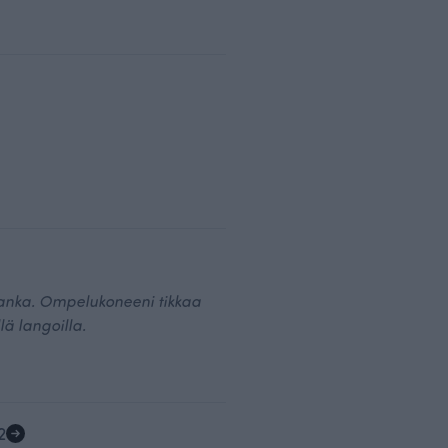
ulanka. Ompelukoneeni tikkaa
lä langoilla.
2