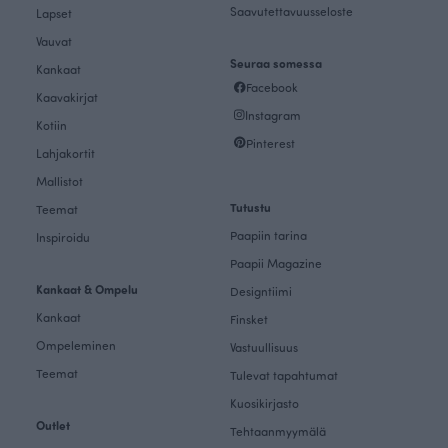
Saavutettavuusseloste
Lapset
Vauvat
Seuraa somessa
Kankaat
Facebook
Kaavakirjat
Instagram
Kotiin
Pinterest
Lahjakortit
Mallistot
Tutustu
Teemat
Paapiin tarina
Inspiroidu
Paapii Magazine
Kankaat & Ompelu
Designtiimi
Kankaat
Finsket
Ompeleminen
Vastuullisuus
Teemat
Tulevat tapahtumat
Kuosikirjasto
Outlet
Tehtaanmyymälä