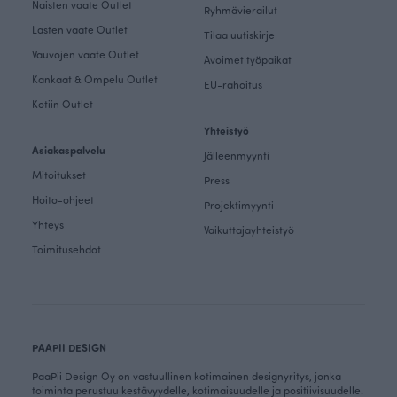
Naisten vaate Outlet
Ryhmävierailut
Lasten vaate Outlet
Tilaa uutiskirje
Vauvojen vaate Outlet
Avoimet työpaikat
Kankaat & Ompelu Outlet
EU-rahoitus
Kotiin Outlet
Yhteistyö
Asiakaspalvelu
Jälleenmyynti
Mitoitukset
Press
Hoito-ohjeet
Projektimyynti
Yhteys
Vaikuttajayhteistyö
Toimitusehdot
PAAPII DESIGN
PaaPii Design Oy on vastuullinen kotimainen designyritys, jonka
toiminta perustuu kestävyydelle, kotimaisuudelle ja positiivisuudelle.