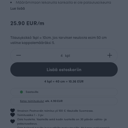
Määrämittaan leikatuilla kankailla ei ole palautusoikeutta
Lue lisää
25.90 EUR/m
Tilausyksikkö 1kpl = 10cm. Jos tarvitset neulosta esim 50 cm
valitse kappalemääräksi 5.
kpl
Lisää ostoskoriin
4 kpl = 40 cm = 10.36 EUR
Saatavilla
Katso toimituskulut
alk. 4.90 EUR
Ilmainen Postnordin toimitus yli 100 € tilauksille Suomessa.
Toimitusaika 1 - 3 pv
Osta huoletta. Vaatteilla sekä kodin tuotteilla on 30 päivän vaihto- ja
palautusoikeus.
Osta helposti tutuilla ja turvallisilla maksutavoilla. Mukana verkkopankit,