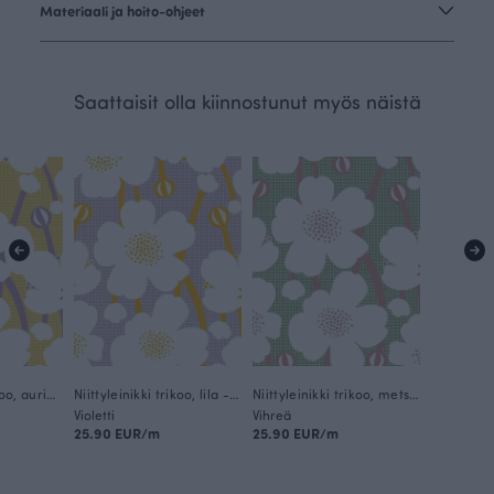
Materiaali ja hoito-ohjeet
Saattaisit olla kiinnostunut myös näistä
Niittyleinikki trikoo, aurinko - lila
Niittyleinikki trikoo, lila - aurinko
Niittyleinikki trikoo, metsä - sorbetti
Violetti
Vihreä
25.90 EUR/m
25.90 EUR/m