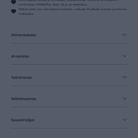
korttimaksu, MobilePay, lasku 30 pv ja osamaksu.
Maksa vasta, kun olet saanut tuotteen. Laskulla 30 päivän kuluton ja koroton
maksuaika.
Mittataulukko
Arvostelut
Tuotetietoa
Valmistusmaa
Suunnittelijat