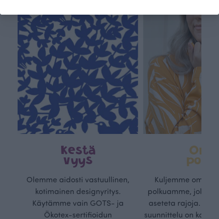
Kestä
Oma
vyys
polk
Olemme aidosti vastuullinen,
Kuljemme omaa, v
kotimainen designyritys.
polkuamme, jolla lu
Käytämme vain GOTS- ja
aseteta rajoja. Mei
Ökotex-sertifioidun
suunnittelu on kaikk