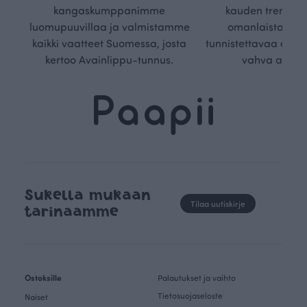
kangaskumppanimme
kauden trendejä
luomupuuvillaa ja valmistamme
omanlaista, aja
kaikki vaatteet Suomessa, josta
tunnistettavaa desig
kertoo Avainlippu-tunnus.
vahva arvop
Sukella mukaan
Tilaa uutiskirje
tarinaamme
Ostoksille
Palautukset ja vaihto
Tietosuojaseloste
Naiset