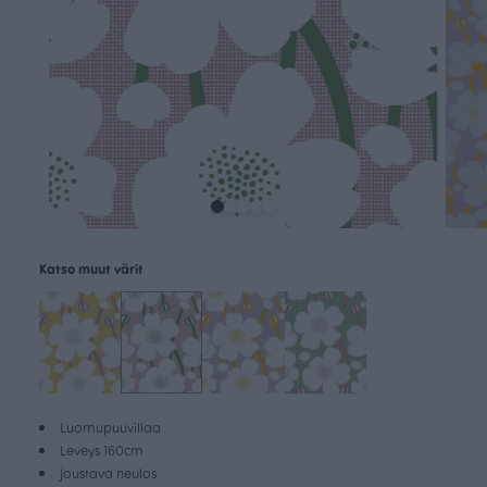
Katso muut värit
Luomupuuvillaa
Leveys 160cm
Joustava neulos