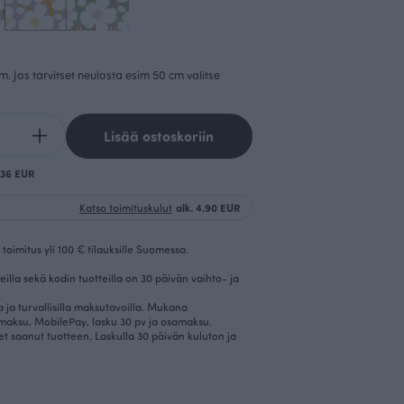
cm. Jos tarvitset neulosta esim 50 cm valitse
Lisää ostoskoriin
0.36 EUR
Katso toimituskulut
alk. 4.90 EUR
toimitus yli 100 € tilauksille Suomessa.
eilla sekä kodin tuotteilla on 30 päivän vaihto- ja
la ja turvallisilla maksutavoilla. Mukana
imaksu, MobilePay, lasku 30 pv ja osamaksu.
et saanut tuotteen. Laskulla 30 päivän kuluton ja