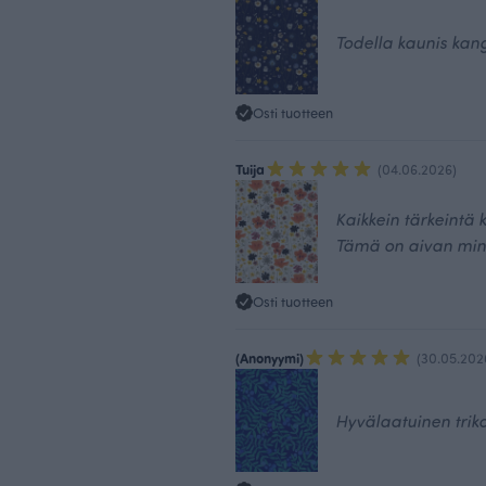
Todella kaunis kan
Osti tuotteen
Tuija
(04.06.2026)
Kaikkein tärkeintä k
Tämä on aivan min
Osti tuotteen
(Anonyymi)
(30.05.202
Hyvälaatuinen triko