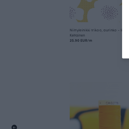
Niittyleinikki trikoo, aurinko - lila
Keltainen
25.90 EUR/m