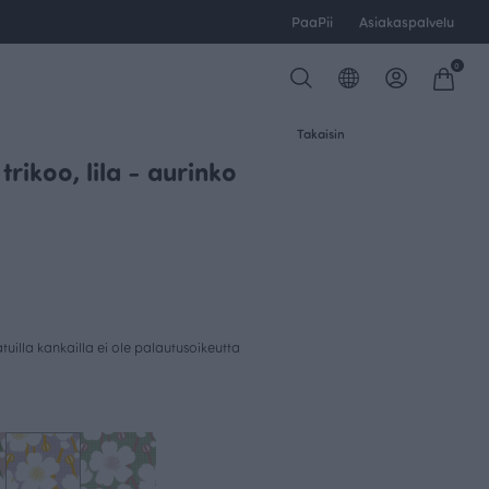
PaaPii
Asiakaspalvelu
0
Takaisin
 trikoo, lila - aurinko
uilla kankailla ei ole palautusoikeutta