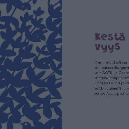
Kestä
vyys
Olemme aidosti vastu
kotimainen designyr
vain GOTS- ja Ökotex
kangaskumppanim
luomupuuvillaa ja 
kaikki vaatteet Suom
kertoo Avainlippu-tu