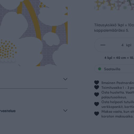
Tilausyksikkö 1kpl = 10
kappalemääräksi 5.
kpl
4 kpl = 40 cm = 1
Saatavilla
Ilmainen Postnordin 
Toimitusaika 1 - 3 pv
Osta huoletta. Vaatt
palautusoikeus.
Osta helposti tutuil
verkkopankit, kortt
rvostelua
Maksa vasta, kun ol
koroton maksuaika.