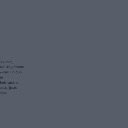
ullinen,
itys. Käytämme
-sertifioidun
me
valmistamme
essa, josta
nnus.