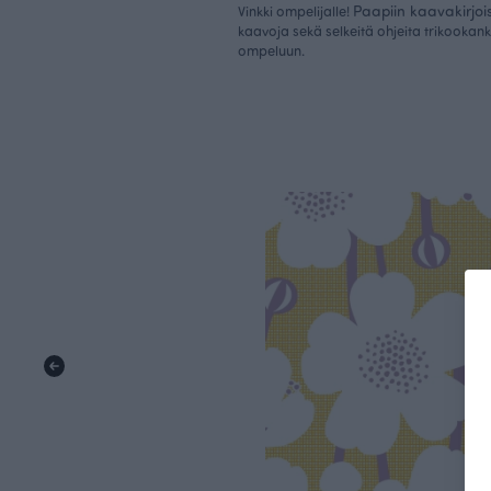
Paapiin kaavakirjoi
Vinkki ompelijalle!
kaavoja sekä selkeitä ohjeita trikookan
ompeluun.