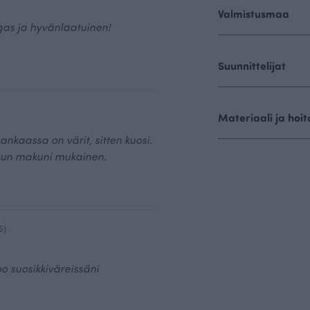
Valmistusmaa
gas ja hyvänlaatuinen!
Suunnittelijat
Materiaali ja hoit
ankaassa on värit, sitten kuosi.
un makuni mukainen.
6)
o suosikkiväreissäni