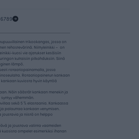
5
6
7
8
9
mupuuvillainen trikookangas, jossa on
nen tehostevärinä. Niittyleinikki – on
einikki-kuosi vie ajatukset kesäisiin
auringon kultaisiin pilkahduksiin. Siinä
lginen lämpö.
sesti rotaatiopainamalla, jossa
ainoseulalta. Rotaatiopainetun kankaan
 kankaan kuviosta hyvin käyttöä
taan. Näin säästät kankaan menekin ja
aa syntyy vähemmän.
villaa sekä 5 % elastaania. Kankaassa
 ja palauttaa kankaan venymisen.
 joustavia ja niistä on helppo
ävä ja joustava valinta vaatteiden
ä kuosista ompelet esimerkiksi ihanan