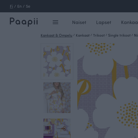
Fi
/
En
/
Se
Naiset
Lapset
Kankaa
Kankaat & Ompelu
/
Kankaat
/
Trikoot
/
Single trikoot
/
Ni