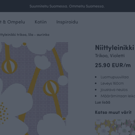
Ilmainen toimitus yli 100 € tilauksille Suomessa.
t & Ompelu
Kotiin
Inspiroidu
ittyleinikki trikoo, lila - aurinko
Niittyleinikki
Trikoo, Violetti
25.90 EUR/m
Luomupuuvillaa
Leveys 160cm
Joustava neulos
Määrämittaan leikat
Lue lisää
Katso muut värit