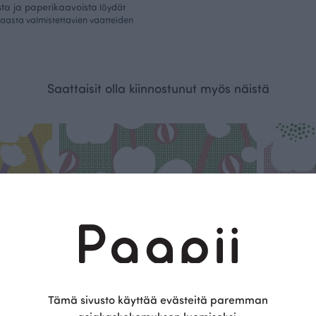
sta ja paperikaavoista
löydät
kaasta valmistettavien vaatteiden
Saattaisit olla kiinnostunut myös näistä
Tämä sivusto käyttää evästeitä paremman