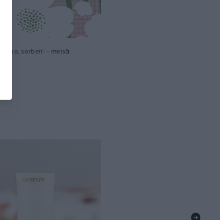
i trikoo, sorbetti - metsä
m