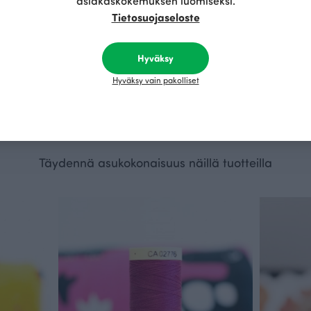
asiakaskokemuksen luomiseksi.
Tietosuojaseloste
Hyväksy
Niittyleinikki trikoo, metsä - sorbetti
Niittyleinikk
Hyväksy vain pakolliset
Vihreä
Punainen
25.90 EUR/m
25.90 EUR/
Täydennä asukokonaisuus näillä tuotteilla