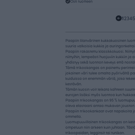
Osti tuotteen
1
2
3
4
Paapiin lilanvärinen kukkakuosinen luo
suuria valkoisia kukkia ja auringonkeltai
Paapiin rakastettu klassikkokuosi. Niittyl
niittyihin, lempeästi huojuviin kukkiin ja 
yhdistyy sekä luonnon keveys että nosta
Tämä trikookangas on painettu perintei
jokainen väri tulee omalta pyörivältä p
kuiduissa on enemmän väriä, joka tekee
kestävän.
Tämän kuosin voit leikata kahteen suun
eurojen lisäksi myös luontoa kun hukk
Paapiin trikookangas on 95 % luomupuu
oleva elastaani antaa mukavan jouston
Paapiin trikookankaat ovat napakoita ja
ommella.
Luomupuuvillainen trikookangas on kest
ompeluun niin arkeen kuin juhlaan. Täst
trikoopaidan, legginsit tai tunikan.