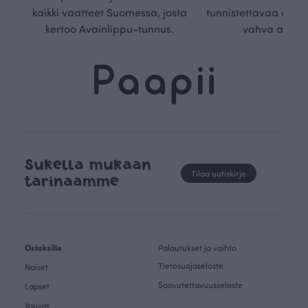
kaikki vaatteet Suomessa, josta
tunnistettavaa desig
kertoo Avainlippu-tunnus.
vahva arvop
Sukella mukaan
Tilaa uutiskirje
tarinaamme
Ostoksille
Palautukset ja vaihto
Tietosuojaseloste
Naiset
Saavutettavuusseloste
Lapset
Vauvat