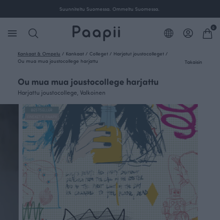
Ilmainen toimitus yli 100 € tilauksille Suomessa.
0
Kankaat & Ompelu
/
Kankaat
/
Colleget
/
Harjatut joustocolleget
/
Ou mua mua joustocollege harjattu
Takaisin
Ou mua mua joustocollege harjattu
Harjattu joustocollege, Valkoinen
BESTSELLER
FINSKET X PAAPII