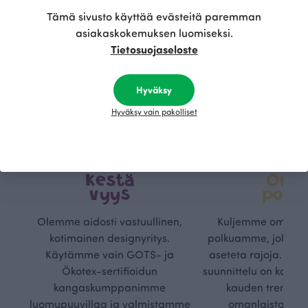
Tämä sivusto käyttää evästeitä paremman
asiakaskokemuksen luomiseksi.
Tietosuojaseloste
Hyväksy
Hyväksy vain pakolliset
Kestä
Oma
vyys
polk
Olemme aidosti vastuullinen,
Kuljemme omaa, v
kotimainen designyritys.
polkuamme, jolla lu
Käytämme vain GOTS- ja
aseteta rajoja. Mei
Ökotex-sertifioidun
suunnittelu on kaikk
kangaskumppanimme
kauden trendejä
luomupuuvillaa ja valmistamme
omanlaista, aja