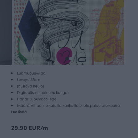
Luomupuuvillaa
Leveys 155cm
Joustava neulos
Digitaalisesti painettu kangas
Harjattu joustocollege
Määrämittaan leikatuilla kankailla ei ole palautusoikeutta
Lue lisää
29.90 EUR/m