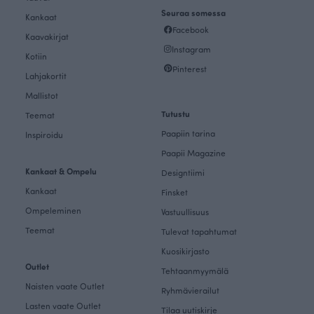
Seuraa somessa
Kankaat
Facebook
Kaavakirjat
Instagram
Kotiin
Pinterest
Lahjakortit
Mallistot
Tutustu
Teemat
Paapiin tarina
Inspiroidu
Paapii Magazine
Kankaat & Ompelu
Designtiimi
Kankaat
Finsket
Ompeleminen
Vastuullisuus
Teemat
Tulevat tapahtumat
Kuosikirjasto
Outlet
Tehtaanmyymälä
Naisten vaate Outlet
Ryhmävierailut
Lasten vaate Outlet
Tilaa uutiskirje