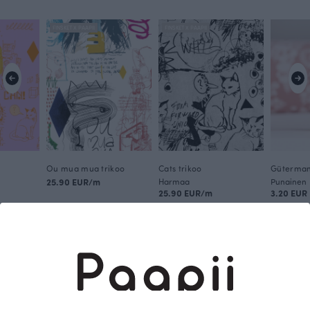
FINSKET X PAAPII
FINSKET X PAAPII
Ou mua mua trikoo
Cats trikoo
25.90 EUR/m
Harmaa
Punainen
25.90 EUR/m
3.20 EUR
Tämä on Paapii