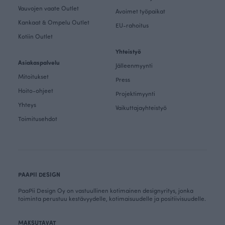
Vauvojen vaate Outlet
Avoimet työpaikat
Kankaat & Ompelu Outlet
EU-rahoitus
Kotiin Outlet
Yhteistyö
Asiakaspalvelu
Jälleenmyynti
Mitoitukset
Press
Hoito-ohjeet
Projektimyynti
Yhteys
Vaikuttajayhteistyö
Toimitusehdot
PAAPII DESIGN
PaaPii Design Oy on vastuullinen kotimainen designyritys, jonka
toiminta perustuu kestävyydelle, kotimaisuudelle ja positiivisuudelle.
MAKSUTAVAT