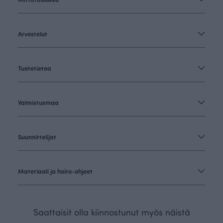
Arvostelut
Tuotetietoa
Valmistusmaa
Suunnittelijat
Materiaali ja hoito-ohjeet
Saattaisit olla kiinnostunut myös näistä