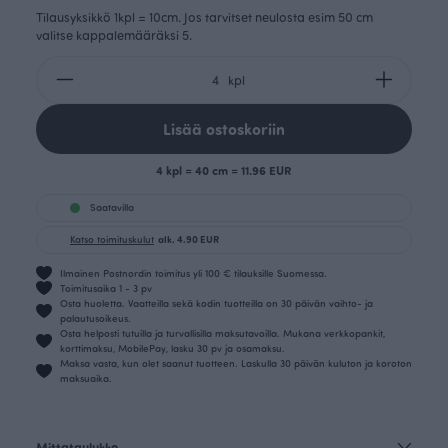
Tilausyksikkö 1kpl = 10cm. Jos tarvitset neulosta esim 50 cm
valitse kappalemääräksi 5.
kpl
Lisää ostoskoriin
4 kpl = 40 cm = 11.96 EUR
Saatavilla
Katso toimituskulut
alk. 4.90 EUR
Ilmainen Postnordin toimitus yli 100 € tilauksille Suomessa.
Toimitusaika 1 - 3 pv
Osta huoletta. Vaatteilla sekä kodin tuotteilla on 30 päivän vaihto- ja
palautusoikeus.
Osta helposti tutuilla ja turvallisilla maksutavoilla. Mukana verkkopankit,
korttimaksu, MobilePay, lasku 30 pv ja osamaksu.
Maksa vasta, kun olet saanut tuotteen. Laskulla 30 päivän kuluton ja koroton
maksuaika.
Mittataulukko