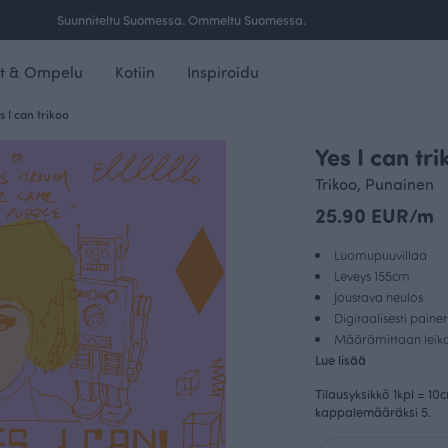
Ilmainen toimitus yli 100 € tilauksille Suomessa.
t & Ompelu
Kotiin
Inspiroidu
s I can trikoo
Yes I can tr
FINSKET X PAAPII
Trikoo, Punainen
25.90 EUR/m
Luomupuuvillaa
Leveys 155cm
Joustava neulos
Digitaalisesti paine
Määrämittaan leikat
Lue lisää
Tilausyksikkö 1kpl = 10
kappalemääräksi 5.