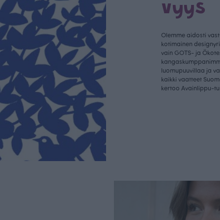
vyys
Olemme aidosti vastu
kotimainen designyr
vain GOTS- ja Ökotex
kangaskumppanim
luomupuuvillaa ja 
kaikki vaatteet Suom
kertoo Avainlippu-tu