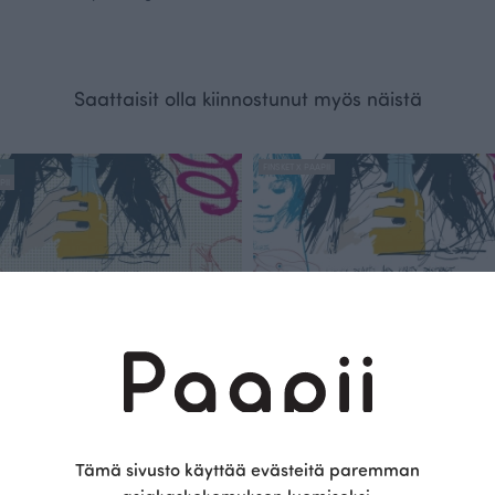
Saattaisit olla kiinnostunut myös näistä
R
FINSKET X PAAPII
PII
Tämä sivusto käyttää evästeitä paremman