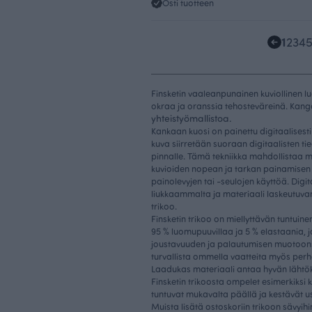
Osti tuotteen
1
2
3
4
Finsketin vaaleanpunainen kuviollinen l
okraa ja oranssia tehosteväreinä. Kan
yhteistyömallistoa.
Kankaan kuosi on painettu digitaalisesti
kuva siirretään suoraan digitaalisten t
pinnalle. Tämä tekniikka mahdollistaa m
kuvioiden nopean ja tarkan painamisen 
painolevyjen tai -seulojen käyttöä. Digi
liukkaammalta ja materiaali laskeutuva
trikoo.
Finsketin trikoo on miellyttävän tuntuin
95 % luomupuuvillaa ja 5 % elastaania,
joustavuuden ja palautumisen muotoonsa.
turvallista ommella vaatteita myös perhe
Laadukas materiaali antaa hyvän läht
Finsketin trikoosta ompelet esimerkiksi 
tuntuvat mukavalta päällä ja kestävät u
Muista lisätä ostoskoriin trikoon sävyih