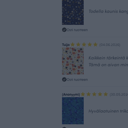
Todella kaunis kan
Osti tuotteen
Tuija
(04.06.2026)
Kaikkein tärkeintä k
Tämä on aivan min
Osti tuotteen
(Anonyymi)
(30.05.202
Hyvälaatuinen triko