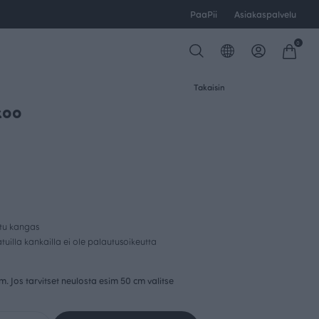
PaaPii
Asiakaspalvelu
0
Takaisin
ikoo
FINSKET X PAAPII
ttu kangas
uilla kankailla ei ole palautusoikeutta
cm. Jos tarvitset neulosta esim 50 cm valitse