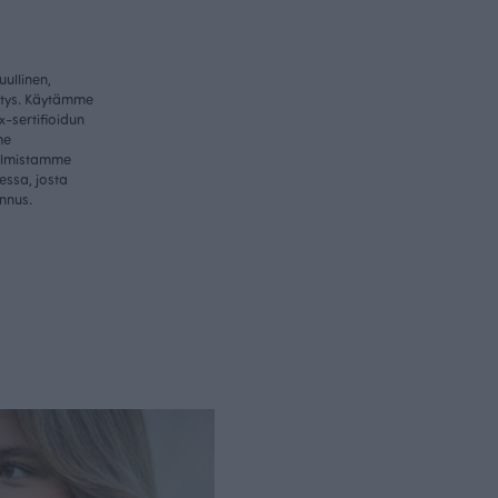
ullinen,
itys. Käytämme
-sertifioidun
me
valmistamme
essa, josta
nnus.