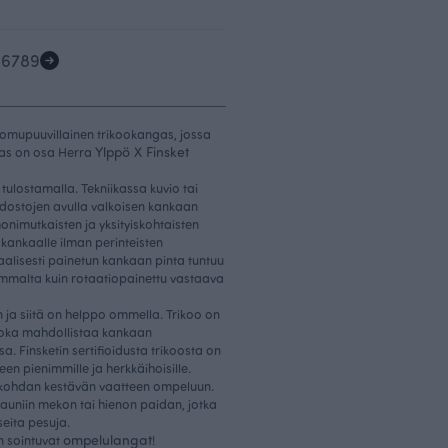
5
6
7
8
9
uomupuuvillainen trikookangas, jossa
Ylppö X Finsket
gas on osa Herra
 tulostamalla. Tekniikassa kuvio tai
iedostojen avulla valkoisen kankaan
onimutkaisten ja yksityiskohtaisten
kankaalle ilman perinteisten
taalisesti painetun kankaan pinta tuntuu
mmalta kuin rotaatiopainettu vastaava
en ja siitä on helppo ommella. Trikoo on
 joka mahdollistaa kankaan
 Finsketin sertifioidusta trikoosta on
en pienimmille ja herkkäihoisille.
ökohdan kestävän vaatteen ompeluun.
kauniin mekon tai hienon paidan, jotka
seita pesuja.
ompelulangat
in sointuvat
!