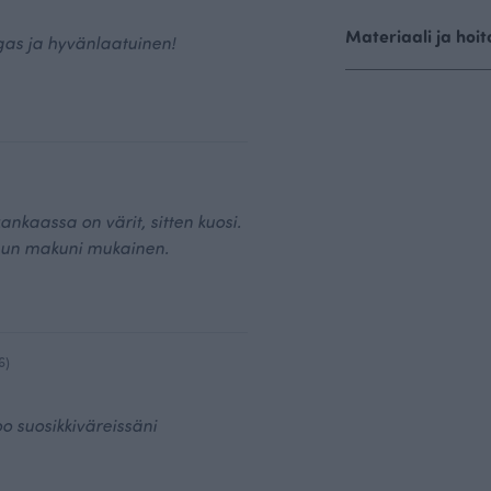
Materiaali ja hoit
gas ja hyvänlaatuinen!
ankaassa on värit, sitten kuosi.
un makuni mukainen.
6)
o suosikkiväreissäni