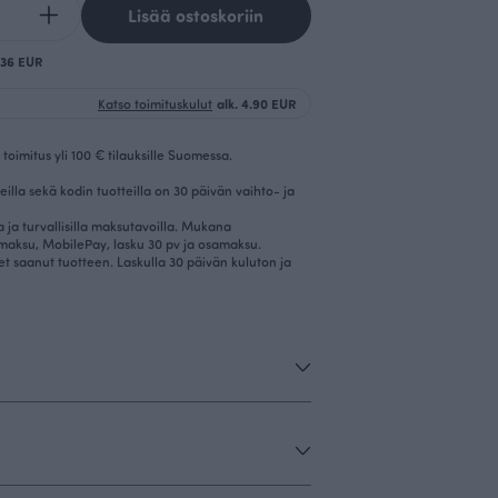
Lisää ostoskoriin
0.36 EUR
Katso toimituskulut
alk. 4.90 EUR
toimitus yli 100 € tilauksille Suomessa.
eilla sekä kodin tuotteilla on 30 päivän vaihto- ja
la ja turvallisilla maksutavoilla. Mukana
imaksu, MobilePay, lasku 30 pv ja osamaksu.
et saanut tuotteen. Laskulla 30 päivän kuluton ja