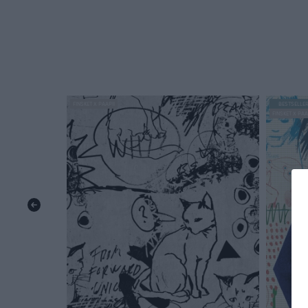
FINSKET X PAAPII
BESTSELLE
FINSKET X PAA