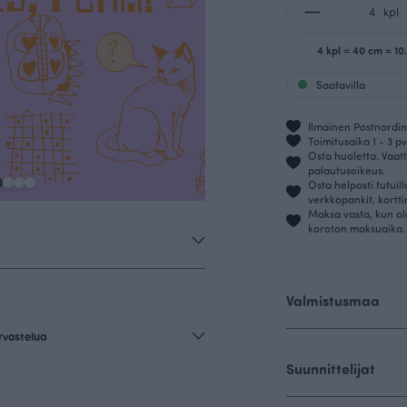
kpl
4 kpl = 40 cm = 1
Saatavilla
Ilmainen Postnordin 
Toimitusaika 1 - 3 pv
Osta huoletta. Vaatt
palautusoikeus.
Osta helposti tutuil
verkkopankit, kortt
Maksa vasta, kun ol
koroton maksuaika.
Valmistusmaa
rvostelua
Suunnittelijat