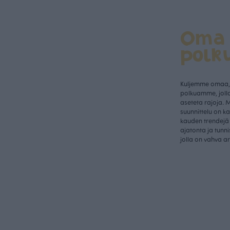
Oma
polk
Kuljemme omaa, 
polkuamme, jolla
aseteta rajoja. 
suunnittelu on k
kauden trendejä 
ajatonta ja tunn
jolla on vahva a