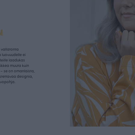
u
vallatonta
 luovuudelle ei
Meille laadukas
aikkea muuta kuin
– se on omanlaista,
istettavaa designia,
rvopohja.