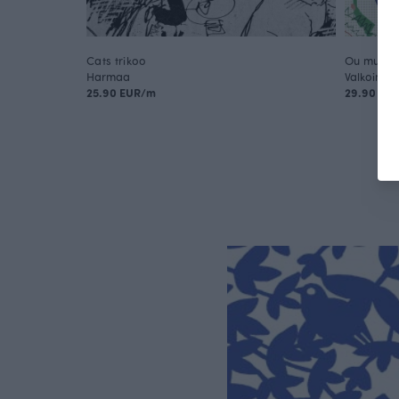
Cats trikoo
Ou mua mu
Harmaa
Valkoinen
25.90 EUR/m
29.90 EU