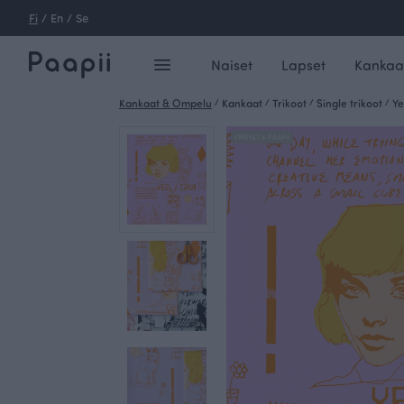
Fi
/
En
/
Se
Naiset
Lapset
Kankaa
Kankaat & Ompelu
/
Kankaat
/
Trikoot
/
Single trikoot
/
Ye
FINSKET X PAAPII