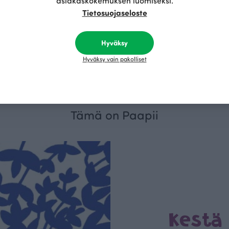
asiakaskokemuksen luomiseksi.
Tietosuojaseloste
a joustocollege harjattu
Ou mua mua trikoo
Hyväksy
Valkoinen
R/m
25.90 EUR/m
Hyväksy vain pakolliset
Tämä on Paapii
Kestä