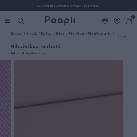
Ilmainen toimitus yli 100 € tilauksille Suomessa.
0
Kankaat & Ompelu
/
Kankaat
/
Trikoot
/
Ribbitrikoot
/
Ribbitrikoo, sorbetti
Takaisin
Ribbitrikoo, sorbetti
Ribbitrikoo, Punainen