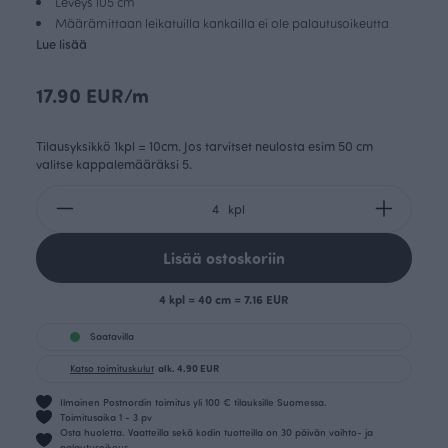
Leveys 105 cm
Määrämittaan leikatuilla kankailla ei ole palautusoikeutta
Lue lisää
17.90 EUR/m
Tilausyksikkö 1kpl = 10cm. Jos tarvitset neulosta esim 50 cm
valitse kappalemääräksi 5.
kpl
Lisää ostoskoriin
4 kpl = 40 cm = 7.16 EUR
Saatavilla
Katso toimituskulut
alk. 4.90 EUR
Ilmainen Postnordin toimitus yli 100 € tilauksille Suomessa.
Toimitusaika 1 - 3 pv
Osta huoletta. Vaatteilla sekä kodin tuotteilla on 30 päivän vaihto- ja
palautusoikeus.