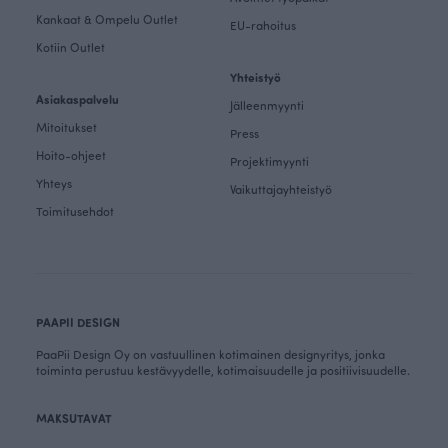
Kankaat & Ompelu Outlet
EU-rahoitus
Kotiin Outlet
Yhteistyö
Asiakaspalvelu
Jälleenmyynti
Mitoitukset
Press
Hoito-ohjeet
Projektimyynti
Yhteys
Vaikuttajayhteistyö
Toimitusehdot
PAAPII DESIGN
PaaPii Design Oy on vastuullinen kotimainen designyritys, jonka
toiminta perustuu kestävyydelle, kotimaisuudelle ja positiivisuudelle.
MAKSUTAVAT