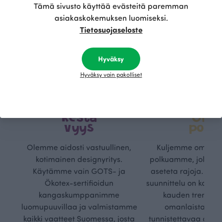
Tämä sivusto käyttää evästeitä paremman
asiakaskokemuksen luomiseksi.
Tietosuojaseloste
Hyväksy
Hyväksy vain pakolliset
Kestä
Oma
vyys
polk
Olemme aidosti vastuullinen,
Kuljemme omaa, v
kotimainen designyritys.
polkuamme, jolla lu
Käytämme vain GOTS- ja
aseteta rajoja. Mei
Ökotex-sertifioidun
suunnittelu on kaikk
kangaskumppanimme
kauden trendejä
luomupuuvillaa ja valmistamme
omanlaista, aja
kaikki vaatteet Suomessa, josta
tunnistettavaa desig