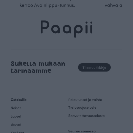
kertoo Avainlippu-tunnus.
vahva arvop
Sukella mukaan
Tilaa uutiskirje
tarinaamme
Ostoksille
Palautukset ja vaihto
Tietosuojaseloste
Naiset
Saavutettavuusseloste
Lapset
Vauvat
Seuraa somessa
Kankaat