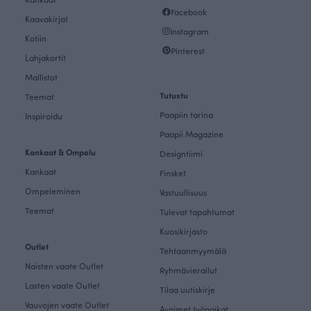
Facebook
Kaavakirjat
Instagram
Kotiin
Pinterest
Lahjakortit
Mallistot
Tutustu
Teemat
Paapiin tarina
Inspiroidu
Paapii Magazine
Kankaat & Ompelu
Designtiimi
Kankaat
Finsket
Ompeleminen
Vastuullisuus
Teemat
Tulevat tapahtumat
Kuosikirjasto
Outlet
Tehtaanmyymälä
Naisten vaate Outlet
Ryhmävierailut
Lasten vaate Outlet
Tilaa uutiskirje
Vauvojen vaate Outlet
Avoimet työpaikat