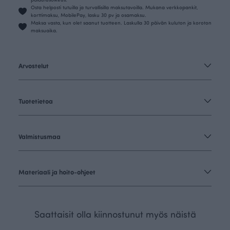
Osta helposti tutuilla ja turvallisilla maksutavoilla. Mukana verkkopankit,
korttimaksu, MobilePay, lasku 30 pv ja osamaksu.
Maksa vasta, kun olet saanut tuotteen. Laskulla 30 päivän kuluton ja koroton
maksuaika.
Arvostelut
Tuotetietoa
Valmistusmaa
Materiaali ja hoito-ohjeet
Saattaisit olla kiinnostunut myös näistä