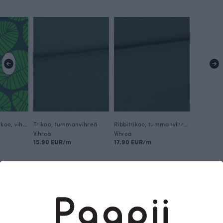
Banaaninlehti trikoo, vihreä - tummanvihreä
Trikoo, tummanvihreä
Ribbitrikoo, tummanvihreä
Vihreä
Vihreä
15.90 EUR/m
17.90 EUR/m
Tämä on Paapii