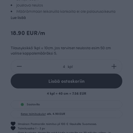
Joustava neulos
Määrämittaan leikatuilla kankailla ei ole palautusoikeutta
Lue lisää
18.90 EUR/m
Tilausyksikkö 1kpl = 10cm. Jos tarvitset neulosta esim 50 cm
valitse kappalemääräksi 5.
kpl
Lisää ostoskoriin
4 kpl = 40 cm = 7.56 EUR
Saatavilla
Katso toimituskulut
alk. 4.90 EUR
Ilmainen Postnordin toimitus yli 100 € tilauksille Suomessa.
Toimitusaika 1 - 3 pv
Osta huoletta. Vaatteilla sekä kodin tuotteilla on 30 päivän vaihto- ja