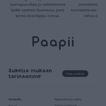
luomupuuvillaa ja valmistamme
omanlaista, aja
kaikki vaatteet Suomessa, josta
tunnistettavaa desig
kertoo Avainlippu-tunnus.
vahva arvop
Sukella mukaan
Tilaa uutiskirje
tarinaamme
Ostoksille
Palautukset ja vaihto
Tietosuojaseloste
Naiset