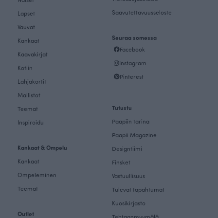
Saavutettavuusseloste
Lapset
Vauvat
Seuraa somessa
Kankaat
Facebook
Kaavakirjat
Instagram
Kotiin
Pinterest
Lahjakortit
Mallistot
Tutustu
Teemat
Paapiin tarina
Inspiroidu
Paapii Magazine
Kankaat & Ompelu
Designtiimi
Kankaat
Finsket
Ompeleminen
Vastuullisuus
Teemat
Tulevat tapahtumat
Kuosikirjasto
Outlet
Tehtaanmyymälä