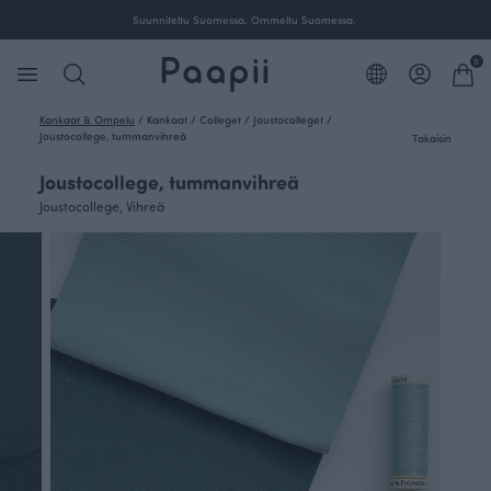
Suunniteltu Suomessa. Ommeltu Suomessa.
0
Kankaat & Ompelu
/
Kankaat
/
Colleget
/
Joustocolleget
/
Joustocollege, tummanvihreä
Takaisin
Joustocollege, tummanvihreä
Joustocollege, Vihreä