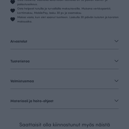
palautusoikeus.
Osta helposti tutuilla ja turvallisilla maksutavoilla. Mukana verkkopankit,
korttimaksu, MobilePay, lasku 30 pv ja osamaksu.
Maksa vasta, kun olet saanut tuotteen. Laskulla 30 päivän kuluton ja koroton
maksuaika.
Arvostelut
Tuotetietoa
Valmistusmaa
Materiaali ja hoito-ohjeet
Saattaisit olla kiinnostunut myös näistä