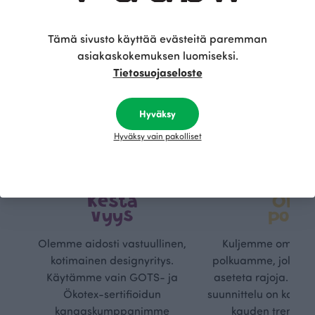
Tämä sivusto käyttää evästeitä paremman
asiakaskokemuksen luomiseksi.
Tietosuojaseloste
Hyväksy
Hyväksy vain pakolliset
Kestä
Oma
vyys
polk
Olemme aidosti vastuullinen,
Kuljemme omaa, v
kotimainen designyritys.
polkuamme, jolla lu
Käytämme vain GOTS- ja
aseteta rajoja. Mei
Ökotex-sertifioidun
suunnittelu on kaikk
kangaskumppanimme
kauden trendejä