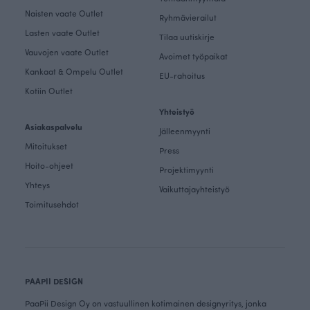
Naisten vaate Outlet
Ryhmävierailut
Lasten vaate Outlet
Tilaa uutiskirje
Vauvojen vaate Outlet
Avoimet työpaikat
Kankaat & Ompelu Outlet
EU-rahoitus
Kotiin Outlet
Yhteistyö
Asiakaspalvelu
Jälleenmyynti
Mitoitukset
Press
Hoito-ohjeet
Projektimyynti
Yhteys
Vaikuttajayhteistyö
Toimitusehdot
PAAPII DESIGN
PaaPii Design Oy on vastuullinen kotimainen designyritys, jonka