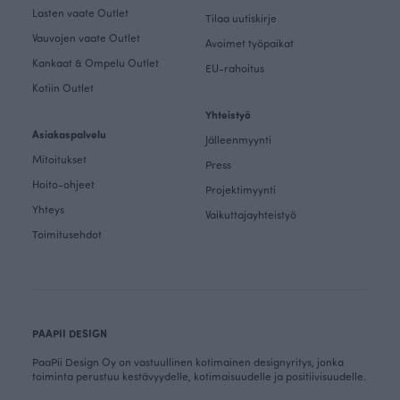
Lasten vaate Outlet
Tilaa uutiskirje
Vauvojen vaate Outlet
Avoimet työpaikat
Kankaat & Ompelu Outlet
EU-rahoitus
Kotiin Outlet
Yhteistyö
Asiakaspalvelu
Jälleenmyynti
Mitoitukset
Press
Hoito-ohjeet
Projektimyynti
Yhteys
Vaikuttajayhteistyö
Toimitusehdot
PAAPII DESIGN
PaaPii Design Oy on vastuullinen kotimainen designyritys, jonka
toiminta perustuu kestävyydelle, kotimaisuudelle ja positiivisuudelle.