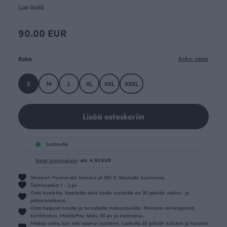
Lue lisää
90.00 EUR
Koko
Koko-opas
S
M
L
XL
XXL
XXXL
Lisää ostoskoriin
Saatavilla
Katso toimituskulut
alk. 4.90 EUR
Ilmainen Postnordin toimitus yli 100 € tilauksille Suomessa.
Toimitusaika 1 - 3 pv
Osta huoletta. Vaatteilla sekä kodin tuotteilla on 30 päivän vaihto- ja
palautusoikeus.
Osta helposti tutuilla ja turvallisilla maksutavoilla. Mukana verkkopankit,
korttimaksu, MobilePay, lasku 30 pv ja osamaksu.
Maksa vasta, kun olet saanut tuotteen. Laskulla 30 päivän kuluton ja koroton