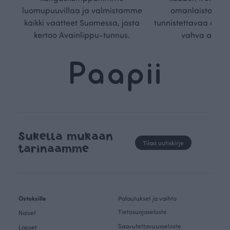
luomupuuvillaa ja valmistamme
omanlaista, aja
kaikki vaatteet Suomessa, josta
tunnistettavaa desig
kertoo Avainlippu-tunnus.
vahva arvop
Sukella mukaan
Tilaa uutiskirje
tarinaamme
Ostoksille
Palautukset ja vaihto
Tietosuojaseloste
Naiset
Saavutettavuusseloste
Lapset