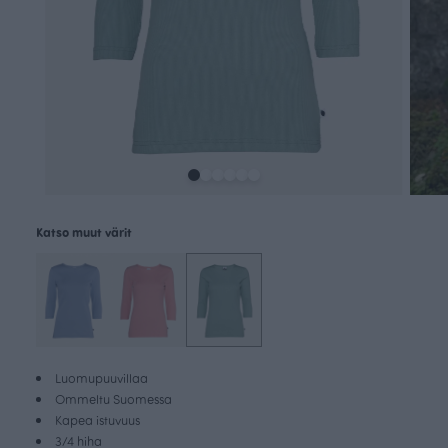
Katso muut värit
Luomupuuvillaa
Ommeltu Suomessa
Kapea istuvuus
3/4 hiha