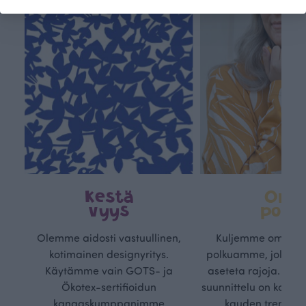
Kestä
Oma
vyys
polk
Olemme aidosti vastuullinen,
Kuljemme omaa, v
kotimainen designyritys.
polkuamme, jolla lu
Käytämme vain GOTS- ja
aseteta rajoja. Mei
Ökotex-sertifioidun
suunnittelu on kaikk
kangaskumppanimme
kauden trendejä