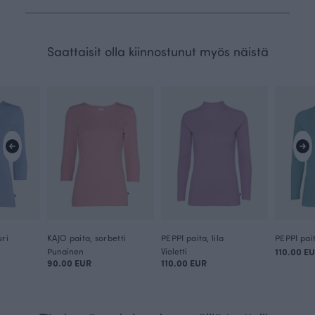
Saattaisit olla kiinnostunut myös näistä
uri
KAJO paita, sorbetti
PEPPI paita, lila
PEPPI pai
Punainen
Violetti
110.00 E
90.00 EUR
110.00 EUR