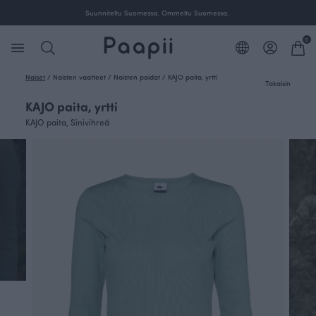
Ilmainen toimitus yli 100 € tilauksille Suomessa.
Suu
0
Naiset
/
Naisten vaatteet
/
Naisten paidat
/
KAJO paita, yrtti
Takaisin
KAJO paita, yrtti
KAJO paita, Sinivihreä