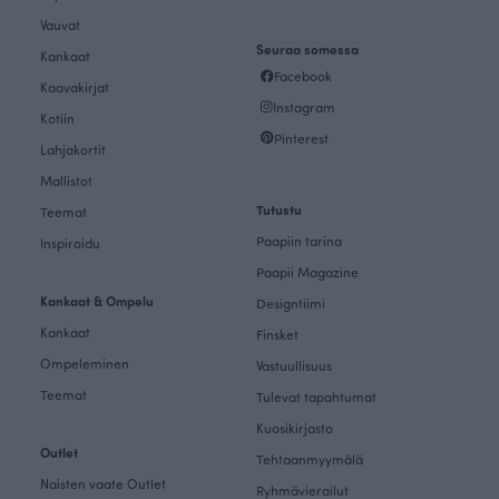
Vauvat
Seuraa somessa
Kankaat
Facebook
Kaavakirjat
Instagram
Kotiin
Pinterest
Lahjakortit
Mallistot
Tutustu
Teemat
Paapiin tarina
Inspiroidu
Paapii Magazine
Kankaat & Ompelu
Designtiimi
Kankaat
Finsket
Ompeleminen
Vastuullisuus
Teemat
Tulevat tapahtumat
Kuosikirjasto
Outlet
Tehtaanmyymälä
Naisten vaate Outlet
Ryhmävierailut