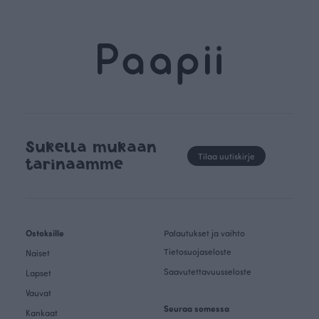
Sukella mukaan
Tilaa uutiskirje
tarinaamme
Ostoksille
Palautukset ja vaihto
Tietosuojaseloste
Naiset
Saavutettavuusseloste
Lapset
Vauvat
Seuraa somessa
Kankaat