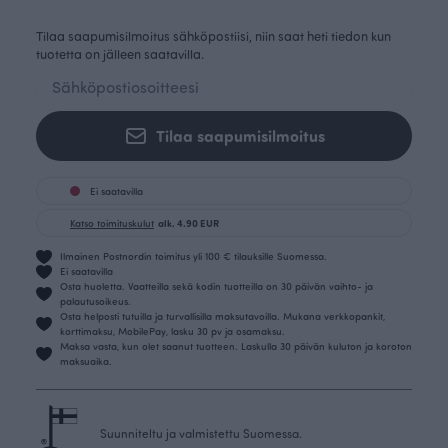
Tilaa saapumisilmoitus sähköpostiisi, niin saat heti tiedon kun
tuotetta on jälleen saatavilla.
Tilaa saapumisilmoitus
Ei saatavilla
Katso toimituskulut
alk. 4.90 EUR
Ilmainen Postnordin toimitus yli 100 € tilauksille Suomessa.
Ei saatavilla
Osta huoletta. Vaatteilla sekä kodin tuotteilla on 30 päivän vaihto- ja
palautusoikeus.
Osta helposti tutuilla ja turvallisilla maksutavoilla. Mukana verkkopankit,
korttimaksu, MobilePay, lasku 30 pv ja osamaksu.
Maksa vasta, kun olet saanut tuotteen. Laskulla 30 päivän kuluton ja koroton
maksuaika.
Suunniteltu ja valmistettu Suomessa.