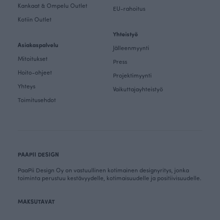
Kankaat & Ompelu Outlet
EU-rahoitus
Kotiin Outlet
Yhteistyö
Asiakaspalvelu
Jälleenmyynti
Mitoitukset
Press
Hoito-ohjeet
Projektimyynti
Yhteys
Vaikuttajayhteistyö
Toimitusehdot
PAAPII DESIGN
PaaPii Design Oy on vastuullinen kotimainen designyritys, jonka
toiminta perustuu kestävyydelle, kotimaisuudelle ja positiivisuudelle.
MAKSUTAVAT