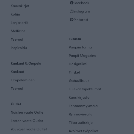
Facebook
Kaavakirjat
Instagram
Kotiin
Pinterest
Lahjakortit
Mallistot
Tutustu
Teemat
Paapiin tarina
Inspiroidu
Paapii Magazine
Kankaat & Ompelu
Designtiimi
Kankaat
Finsket
Ompeleminen
Vastuullisuus
Teemat
Tulevat tapahtumat
Kuosikirjasto
Outlet
Tehtaanmyymälä
Naisten vaate Outlet
Ryhmävierailut
Lasten vaate Outlet
Tilaa uutiskirje
Vauvojen vaate Outlet
Avoimet työpaikat