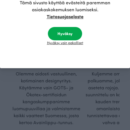
Tämä sivusto käyttää evästeitä paremman
asiakaskokemuksen luomiseksi.
Tietosuojaseloste
Hyväksy
Hyväksy vain pakolliset
Kestä
Oma
vyys
polk
Olemme aidosti vastuullinen,
Kuljemme omaa, v
kotimainen designyritys.
polkuamme, jolla lu
Käytämme vain GOTS- ja
aseteta rajoja. Mei
Ökotex-sertifioidun
suunnittelu on kaikk
kangaskumppanimme
kauden trendejä
luomupuuvillaa ja valmistamme
omanlaista, aja
kaikki vaatteet Suomessa, josta
tunnistettavaa desig
kertoo Avainlippu-tunnus.
vahva arvop