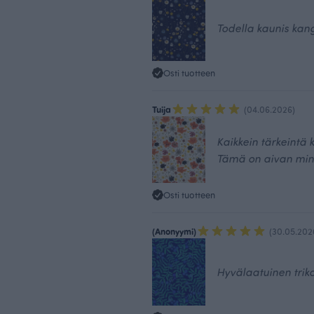
Todella kaunis kan
Osti tuotteen
Tuija
(04.06.2026)
Kaikkein tärkeintä k
Tämä on aivan min
Osti tuotteen
(Anonyymi)
(30.05.202
Hyvälaatuinen triko