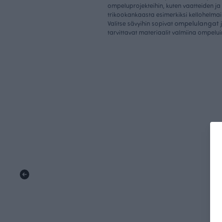
ompeluprojekteihin, kuten vaatteiden j
trikookankaasta esimerkiksi kellohelmai
ompelulangat
Valitse sävyihin sopivat
tarvittavat materiaalit valmiina ompelui