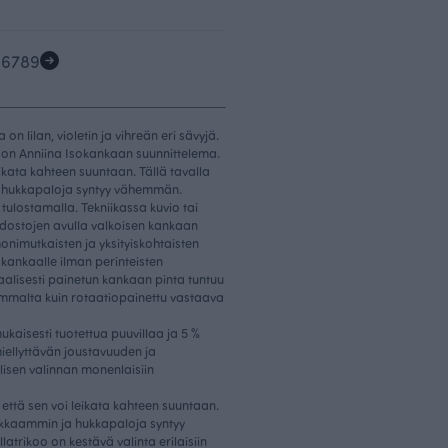
5
6
7
8
9
n lilan, violetin ja vihreän eri sävyjä.
i on Anniina Isokankaan suunnittelema.
leikata kahteen suuntaan. Tällä tavalla
a hukkapaloja syntyy vähemmän.
 tulostamalla. Tekniikassa kuvio tai
iedostojen avulla valkoisen kankaan
onimutkaisten ja yksityiskohtaisten
kankaalle ilman perinteisten
taalisesti painetun kankaan pinta tuntuu
mmalta kuin rotaatiopainettu vastaava
aisesti tuotettua puuvillaa ja 5 %
iellyttävän joustavuuden ja
lisen valinnan monenlaisiin
 että sen voi leikata kahteen suuntaan.
hokkaammin ja hukkapaloja syntyy
rikoo on kestävä valinta erilaisiin