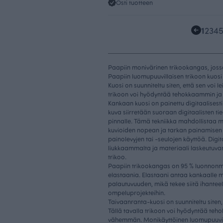
Osti tuotteen
1
2
3
4
Paapiin monivärinen trikookangas, jossa o
Paapiin luomupuuvillaisen trikoon kuos
Kuosi on suunniteltu siten, että sen voi 
trikoon voi hyödyntää tehokkaammin j
Kankaan kuosi on painettu digitaalisesti
kuva siirretään suoraan digitaalisten t
pinnalle. Tämä tekniikka mahdollistaa m
kuvioiden nopean ja tarkan painamisen 
painolevyjen tai -seulojen käyttöä. Digi
liukkaammalta ja materiaali laskeutuva
trikoo.
Paapiin trikookangas on 95 % luonnonmuk
elastaania. Elastaani antaa kankaalle m
palautuvuuden, mikä tekee siitä ihanteel
ompeluprojekteihin.
Taivaanranta-kuosi on suunniteltu siten,
Tällä tavalla trikoon voi hyödyntää te
vähemmän. Monikäyttöinen luomupuuvillat