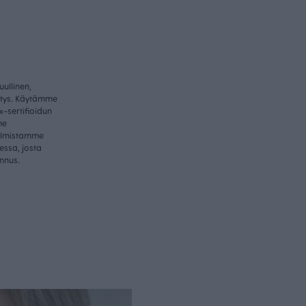
ullinen,
itys. Käytämme
-sertifioidun
me
valmistamme
essa, josta
nnus.