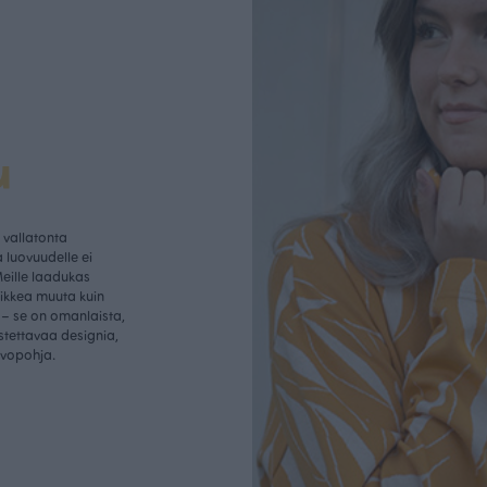
u
vallatonta
 luovuudelle ei
Meille laadukas
aikkea muuta kuin
– se on omanlaista,
istettavaa designia,
rvopohja.