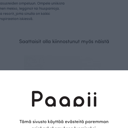
a asusteiden ompeluun. Ompele uniikista
nen mekko, legginsit tai hiuspantoja.
ja resorit, jotta sinulla on kaikki
nspiraation iskiessä.
Saattaisit olla kiinnostunut myös näistä
Tämä sivusto käyttää evästeitä paremman