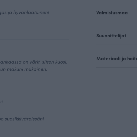
gas ja hyvänlaatuinen!
Valmistusmaa
Suunnittelijat
Materiaali ja hoit
ankaassa on värit, sitten kuosi.
un makuni mukainen.
6)
o suosikkiväreissäni