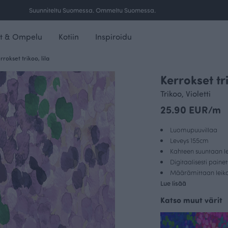
Ilmainen toimitus yli 100 € tilauksille Suomessa.
t & Ompelu
Kotiin
Inspiroidu
rrokset trikoo, lila
Kerrokset tri
Trikoo, Violetti
25.90 EUR/m
Luomupuuvillaa
Leveys 155cm
Kahteen suuntaan le
Digitaalisesti paine
Määrämittaan leikat
Lue lisää
Katso muut värit