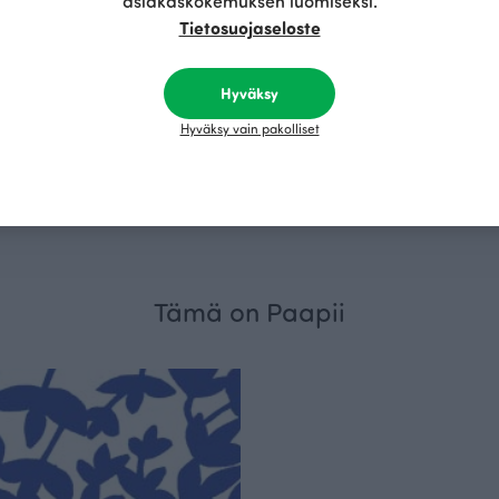
asiakaskokemuksen luomiseksi.
Tietosuojaseloste
Hyväksy
Hyväksy vain pakolliset
Gütermann ompelulanka, lila 716
Violetti
3.20 EUR
Tämä on Paapii