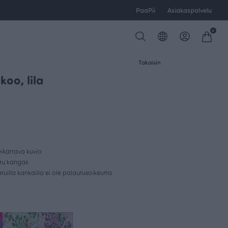
PaaPii
Asiakaspalvelu
0
Takaisin
koo, lila
ikattava kuvio
ttu kangas
uilla kankailla ei ole palautusoikeutta