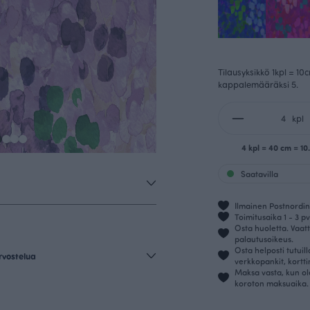
Tilausyksikkö 1kpl = 10
kappalemääräksi 5.
kpl
4 kpl = 40 cm = 1
Saatavilla
Ilmainen Postnordin 
Toimitusaika 1 - 3 pv
Osta huoletta. Vaatt
palautusoikeus.
Osta helposti tutuil
rvostelua
verkkopankit, kortt
Maksa vasta, kun ol
koroton maksuaika.