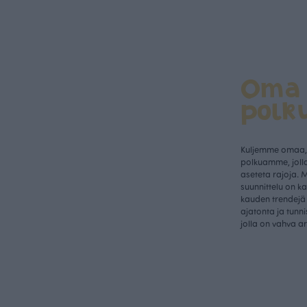
Oma
polk
Kuljemme omaa, 
polkuamme, jolla
aseteta rajoja. 
suunnittelu on k
kauden trendejä 
ajatonta ja tunn
jolla on vahva a