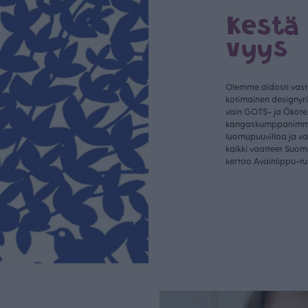
Kestä
vyys
Olemme aidosti vastu
kotimainen designyr
vain GOTS- ja Ökotex
kangaskumppanim
luomupuuvillaa ja 
kaikki vaatteet Suom
kertoo Avainlippu-tu