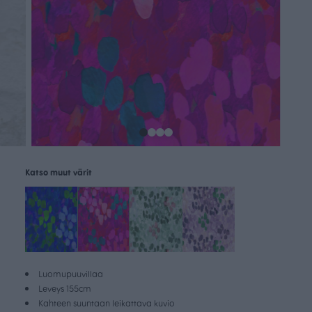
Katso muut värit
Luomupuuvillaa
Leveys 155cm
Kahteen suuntaan leikattava kuvio