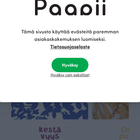
Tämä on Paapii
Tämä sivusto käyttää evästeitä paremman
asiakaskokemuksen luomiseksi.
Tietosuojaseloste
Hyväksy
Hyväksy vain pakolliset
Kestä
Oma
vyys
polk