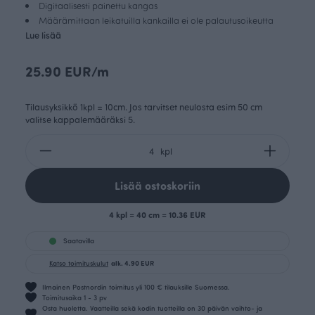
Digitaalisesti painettu kangas
Määrämittaan leikatuilla kankailla ei ole palautusoikeutta
Lue lisää
25.90 EUR/m
Tilausyksikkö 1kpl = 10cm. Jos tarvitset neulosta esim 50 cm
valitse kappalemääräksi 5.
kpl
Lisää ostoskoriin
4 kpl = 40 cm = 10.36 EUR
Saatavilla
Katso toimituskulut
alk. 4.90 EUR
Ilmainen Postnordin toimitus yli 100 € tilauksille Suomessa.
Toimitusaika 1 - 3 pv
Osta huoletta. Vaatteilla sekä kodin tuotteilla on 30 päivän vaihto- ja