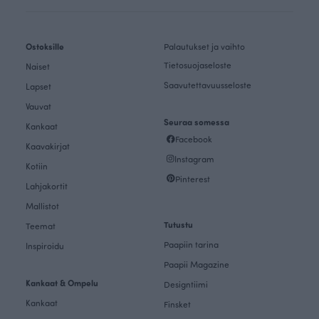
Ostoksille
Palautukset ja vaihto
Tietosuojaseloste
Naiset
Saavutettavuusseloste
Lapset
Vauvat
Seuraa somessa
Kankaat
Facebook
Kaavakirjat
Instagram
Kotiin
Pinterest
Lahjakortit
Mallistot
Tutustu
Teemat
Paapiin tarina
Inspiroidu
Paapii Magazine
Kankaat & Ompelu
Designtiimi
Kankaat
Finsket