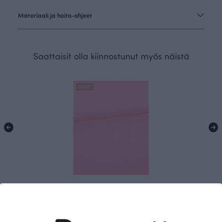
Materiaali ja hoito-ohjeet
Saattaisit olla kiinnostunut myös näistä
OUTLET
Trikoo, pinkki
Punainen
10.00 EUR/m
15.90 EUR/m