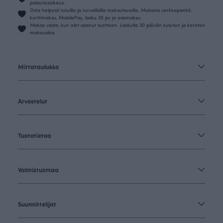
palautusoikeus.
Osta helposti tutuilla ja turvallisilla maksutavoilla. Mukana verkkopankit,
korttimaksu, MobilePay, lasku 30 pv ja osamaksu.
Maksa vasta, kun olet saanut tuotteen. Laskulla 30 päivän kuluton ja koroton
maksuaika.
Mittataulukko
Arvostelut
Tuotetietoa
Valmistusmaa
Suunnittelijat