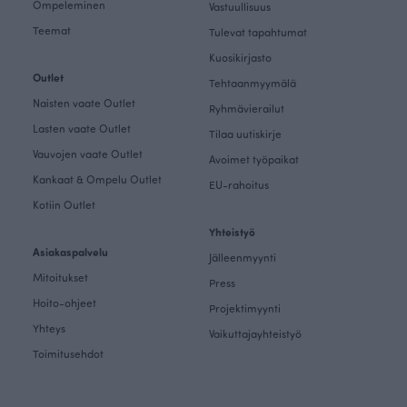
Ompeleminen
Vastuullisuus
Teemat
Tulevat tapahtumat
Kuosikirjasto
Outlet
Tehtaanmyymälä
Naisten vaate Outlet
Ryhmävierailut
Lasten vaate Outlet
Tilaa uutiskirje
Vauvojen vaate Outlet
Avoimet työpaikat
Kankaat & Ompelu Outlet
EU-rahoitus
Kotiin Outlet
Yhteistyö
Asiakaspalvelu
Jälleenmyynti
Mitoitukset
Press
Hoito-ohjeet
Projektimyynti
Yhteys
Vaikuttajayhteistyö
Toimitusehdot