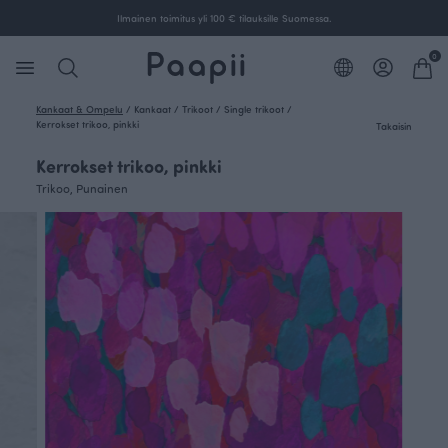
Ilmainen toimitus yli 100 € tilauksille Suomessa.
0
Kankaat & Ompelu
/
Kankaat
/
Trikoot
/
Single trikoot
/
Kerrokset trikoo, pinkki
Takaisin
Kerrokset trikoo, pinkki
Trikoo, Punainen