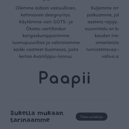
Olemme aidosti vastuullinen,
Kuljemme omaa, v
kotimainen designyritys.
polkuamme, jolla lu
Käytämme vain GOTS- ja
aseteta rajoja. Mei
Ökotex-sertifioidun
suunnittelu on kaikk
kangaskumppanimme
kauden trendejä
luomupuuvillaa ja valmistamme
omanlaista, aja
kaikki vaatteet Suomessa, josta
tunnistettavaa desig
kertoo Avainlippu-tunnus.
vahva arvop
Sukella mukaan
Tilaa uutiskirje
tarinaamme