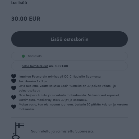
Lue lisää
30.00 EUR
Lisää ostoskoriin
Saatavilla
Katso toimituskulut
alk. 4.90 EUR
Ilmainen Postnordin toimitus yli 100 € tilauksille Suomessa.
Toimitusaika 1 - 3 pv
Osta huoletta. Vaatteilla sekä kodin tuotteilla on 30 päivän vaihto- ja
palautusoikeus.
Osta helposti tutuilla ja turvallisilla maksutavoilla. Mukana verkkopankit,
korttimaksu, MobilePay, lasku 30 pv ja osamaksu.
Maksa vasta, kun olet saanut tuotteen. Laskulla 30 päivän kuluton ja koroton
maksuaika.
Suunniteltu ja valmistettu Suomessa.