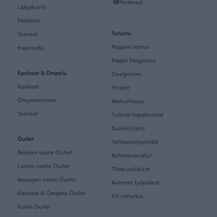
Pinterest
Lahjakortit
Mallistot
Tutustu
Teemat
Paapiin tarina
Inspiroidu
Paapii Magazine
Kankaat & Ompelu
Designtiimi
Kankaat
Finsket
Ompeleminen
Vastuullisuus
Teemat
Tulevat tapahtumat
Kuosikirjasto
Outlet
Tehtaanmyymälä
Naisten vaate Outlet
Ryhmävierailut
Lasten vaate Outlet
Tilaa uutiskirje
Vauvojen vaate Outlet
Avoimet työpaikat
Kankaat & Ompelu Outlet
EU-rahoitus
Kotiin Outlet