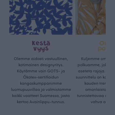
Kestä
Oma
vyys
polk
Olemme aidosti vastuullinen,
Kuljemme omaa, v
kotimainen designyritys.
polkuamme, jolla lu
Käytämme vain GOTS- ja
aseteta rajoja. Mei
Ökotex-sertifioidun
suunnittelu on kaikk
kangaskumppanimme
kauden trendejä
luomupuuvillaa ja valmistamme
omanlaista, aja
kaikki vaatteet Suomessa, josta
tunnistettavaa desig
kertoo Avainlippu-tunnus.
vahva arvop