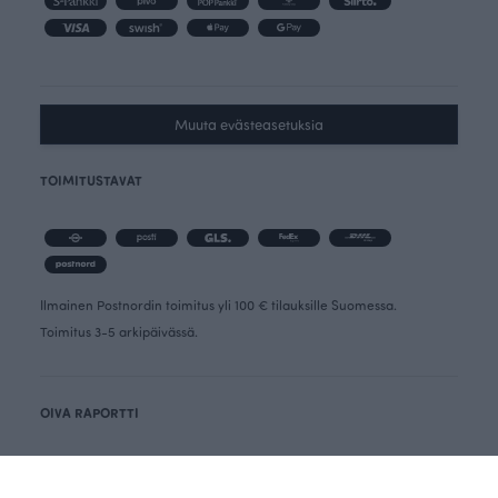
Muuta evästeasetuksia
TOIMITUSTAVAT
Ilmainen Postnordin toimitus yli 100 € tilauksille Suomessa.
Toimitus 3-5 arkipäivässä.
OIVA RAPORTTI
PERUUTUSLOMAKE