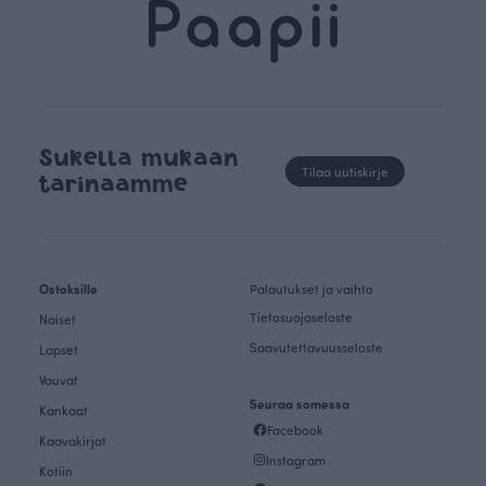
Sukella mukaan
Tilaa uutiskirje
tarinaamme
Ostoksille
Palautukset ja vaihto
Tietosuojaseloste
Naiset
Saavutettavuusseloste
Lapset
Vauvat
Seuraa somessa
Kankaat
Facebook
Kaavakirjat
Instagram
Kotiin