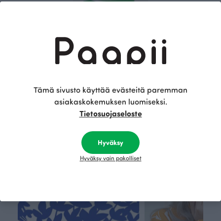
RIBBI TUUBIHUIVI, Raidallinen
Tämä sivusto käyttää evästeitä paremman
25.00 EUR
asiakaskokemuksen luomiseksi.
Tietosuojaseloste
Tämä on Paapii
Hyväksy
Hyväksy vain pakolliset