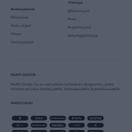
Yhteistyö
Asiakaspalvelu
Jälleenmyynti
Mitoitukset
Press
Hoito-ohjeet
Projektimyynti
Yhteys
Vaikuttajayhteistyö
Toimitusehdot
PAAPII DESIGN
PaaPii Design Oy on vastuullinen kotimainen designyritys, jonka
toiminta perustuu kestävyydelle, kotimaisuudelle ja positiivisuudelle.
MAKSUTAVAT