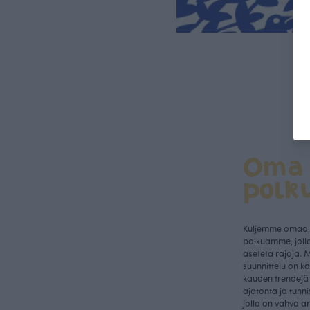
Oma
polk
Kuljemme omaa, 
polkuamme, jolla
aseteta rajoja. 
suunnittelu on k
kauden trendejä 
ajatonta ja tunn
jolla on vahva a