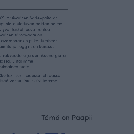
 XS. Yksivärinen Sade-paita on
lapuolelle ulottuvan paidan helma
ytyvät taskut tuovat rentoa
värinen trikoovaate on
uhlavampaankin pukeutumiseen.
piin
Sorja-legginsien
kanssa.
u rakkaudella ja aurinkoenergialla
assa. Listasimme
kotimainen tuote.
ko tex -sertifioidussa tehtaassa
lisää vastuullisuus-sivultamme
.
Tämä on Paapii