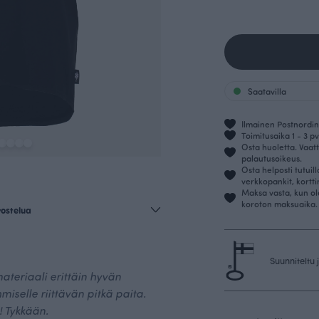
Saatavilla
Ilmainen Postnordin 
Toimitusaika 1 - 3 pv
Osta huoletta. Vaatt
palautusoikeus.
Osta helposti tutuil
verkkopankit, kortt
Maksa vasta, kun ol
koroton maksuaika.
vostelua
Suunniteltu
ateriaali erittäin hyvän
ihmiselle riittävän pitkä paita.
! Tykkään.