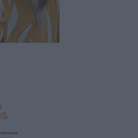
a
us
 merkitsee