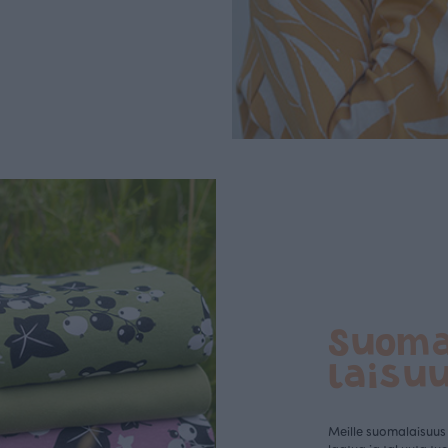
Suom
laisu
Meille suomalaisuus