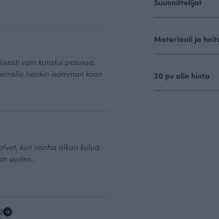
Suunnittelijat
Materiaali ja hoit
isesti vain kutistui pesussa,
kerralla hankin isomman koon
30 pv alin hinta
alvet, kun vanha alkaa kulua
aan uuden.
2