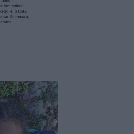
otannon
me kotimainen
rkeää, että kaikki
etaan Suomessa,
samme.