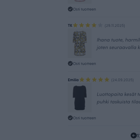
Osti tuotteen
TK
(29.11.2025)
Ihana tuote, harmill
joten seuraavalla 
Osti tuotteen
Emilia
(24.09.2025)
Luottopaita kesät t
puhki taskuista til
Osti tuotteen
1