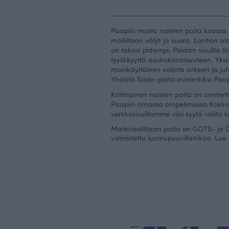
Paapiin musta naisten paita koossa
malliltaan väljä ja suora. Lantion a
on takaa pidempi. Paidan sivuilta lö
tyylikkyyttä asukokonaisuuteen. Yksi
monikäyttöinen valinta arkeen ja j
Yhdistä Sade-paita esimerkiksi Paa
Kotimainen naisten paita on ommelt
Paapiin omassa ompelimossa Kokkol
verkkosivuillamme
viisi syytä
valita 
Materiaaliltaan paita on GOTS- ja Ö
valmistettu luomupuuvillatrikoo.
Lue 