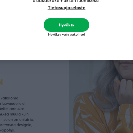
asiakaskokemuksen luomiseksi.
Tietosuojaseloste
Hyväksy
Hyväksy vain pakolliset
u
vallatonta
 luovuudelle ei
Meille laadukas
aikkea muuta kuin
– se on omanlaista,
istettavaa designia,
rvopohja.