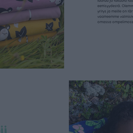
laatua ja takuuta tu
eettisyydestä. Olem
yritys ja meille on tä
vaatteemme valmist
omassa ompelimos
ii