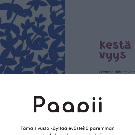
Kestä
vyys
Olemme aidosti vastu
kotimainen designyr
vain GOTS- ja Ökotex
kangaskumppanim
luomupuuvillaa ja 
kaikki vaatteet Suom
kertoo Avainlippu-tu
Tämä sivusto käyttää evästeitä paremman