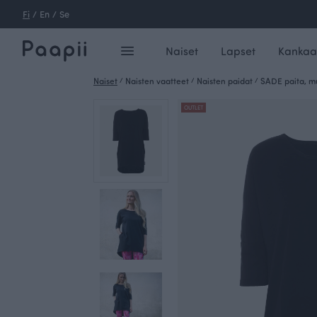
Fi
/
En
/
Se
Naiset
Lapset
Kankaa
Naiset
/
Naisten vaatteet
/
Naisten paidat
/
SADE paita, m
OUTLET