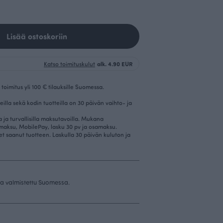
Lisää ostoskoriin
Katso toimituskulut
alk. 4.90 EUR
toimitus yli 100 € tilauksille Suomessa.
eilla sekä kodin tuotteilla on 30 päivän vaihto- ja
la ja turvallisilla maksutavoilla. Mukana
imaksu, MobilePay, lasku 30 pv ja osamaksu.
et saanut tuotteen. Laskulla 30 päivän kuluton ja
 ja valmistettu Suomessa.