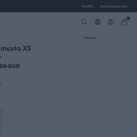
PaaPii
Asiakaspalvelu
0
Takaisin
 musta XS
OUTLET
a
.00 EUR
a