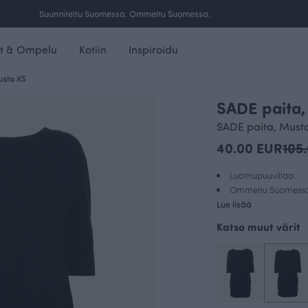
Ilmainen toimitus yli 100 € tilauksille Suomessa.
t & Ompelu
Kotiin
Inspiroidu
usta XS
SADE paita,
OUTLET
SADE paita, Must
40.00 EUR
105
Luomupuuvillaa
Ommeltu Suomess
Lue lisää
Katso muut värit