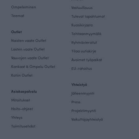
Ompeleminen
Vastuullisuus
Teemat
Tulevat tapahtumat
Kuosikirjasto
Outlet
Tehtaanmyymälä
Naisten vaate Outlet
Ryhmävierailut
Lasten vaate Outlet
Tilaa uutiskirje
Vauvojen vaate Outlet
Avoimet työpaikat
Kankaat & Ompelu Outlet
EU-rahoitus
Kotiin Outlet
Yhteistyö
Asiakaspalvelu
Jälleenmyynti
Mitoitukset
Press
Hoito-ohjeet
Projektimyynti
Yhteys
Vaikuttajayhteistyö
Toimitusehdot