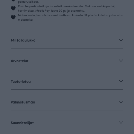
palautusoikeus.
Osta helposti tutuilla ja turvallisilla maksutavoilla. Mukana verkkopankit,
korttimaksu, MobilePay, lasku 30 pv ja osamaksu.
Maksa vasta, kun olet saanut tuotteen. Laskulla 30 päivän kuluton ja koroton
maksuaika.
Mittataulukko
Arvostelut
Tuotetietoa
Valmistusmaa
Suunnittelijat