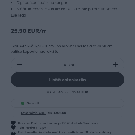
Digitaalisesti painettu kangas
Määrämittaan leikatuilla kankailla ei ole palautusoikeutta
Lue lisää
25.90 EUR/m
Tilausyksikkö 1kpl = 10cm. Jos tarvitset neulosta esim 50 cm
valitse kappalemääräksi 5.
kpl
Lisää ostoskoriin
4 kpl = 40 cm = 10.36 EUR
Saatavilla
Katso toimituskulut
alk. 4.90 EUR
Ilmainen Postnordin toimitus yli 100 € tilauksille Suomessa.
Toimitusaika 1 - 3 pv
Osta huoletta. Vaatteilla sekä kodin tuotteilla on 30 päivän vaihto- ja