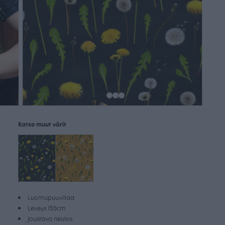
Katso muut värit
Luomupuuvillaa
Leveys 155cm
Joustava neulos