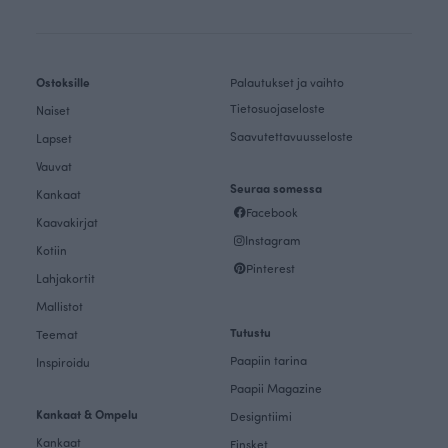
Ostoksille
Palautukset ja vaihto
Tietosuojaseloste
Naiset
Saavutettavuusseloste
Lapset
Vauvat
Seuraa somessa
Kankaat
Facebook
Kaavakirjat
Instagram
Kotiin
Pinterest
Lahjakortit
Mallistot
Tutustu
Teemat
Paapiin tarina
Inspiroidu
Paapii Magazine
Kankaat & Ompelu
Designtiimi
Kankaat
Finsket