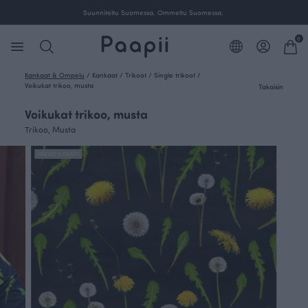
Suunniteltu Suomessa. Ommeltu Suomessa.
0
Kankaat & Ompelu
/
Kankaat
/
Trikoot
/
Single trikoot
/
Voikukat trikoo, musta
Takaisin
Voikukat trikoo, musta
Trikoo, Musta
FINSKET X PAAPII