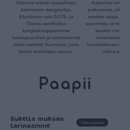
Olemme aidosti vastuullinen,
Kuljemme omaa, v
kotimainen designyritys.
polkuamme, jolla lu
Käytämme vain GOTS- ja
aseteta rajoja. Mei
Ökotex-sertifioidun
suunnittelu on kaikk
kangaskumppanimme
kauden trendejä
luomupuuvillaa ja valmistamme
omanlaista, aja
kaikki vaatteet Suomessa, josta
tunnistettavaa desig
kertoo Avainlippu-tunnus.
vahva arvop
Sukella mukaan
Tilaa uutiskirje
tarinaamme