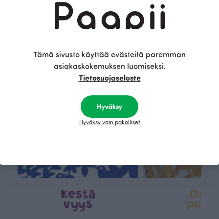
Tämä on Paapii
Tämä sivusto käyttää evästeitä paremman
asiakaskokemuksen luomiseksi.
Tietosuojaseloste
Hyväksy
Hyväksy vain pakolliset
Kestä
Oma
vyys
polk