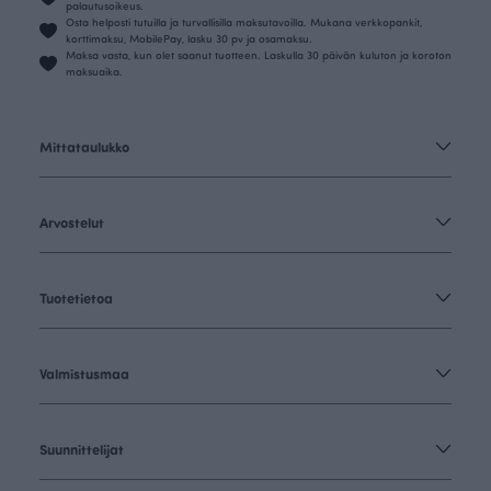
palautusoikeus.
Osta helposti tutuilla ja turvallisilla maksutavoilla. Mukana verkkopankit,
korttimaksu, MobilePay, lasku 30 pv ja osamaksu.
Maksa vasta, kun olet saanut tuotteen. Laskulla 30 päivän kuluton ja koroton
maksuaika.
Mittataulukko
Arvostelut
Tuotetietoa
Valmistusmaa
Suunnittelijat