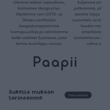
Olemme aidosti vastuullinen,
Kuljemme omaa, v
kotimainen designyritys.
polkuamme, jolla lu
Käytämme vain GOTS- ja
aseteta rajoja. Mei
Ökotex-sertifioidun
suunnittelu on kaikk
kangaskumppanimme
kauden trendejä
luomupuuvillaa ja valmistamme
omanlaista, aja
kaikki vaatteet Suomessa, josta
tunnistettavaa desig
kertoo Avainlippu-tunnus.
vahva arvop
Sukella mukaan
Tilaa uutiskirje
tarinaamme