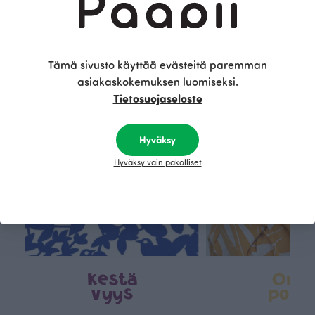
Tämä on Paapii
Tämä sivusto käyttää evästeitä paremman
asiakaskokemuksen luomiseksi.
Tietosuojaseloste
Hyväksy
Hyväksy vain pakolliset
Kestä
Oma
vyys
polk