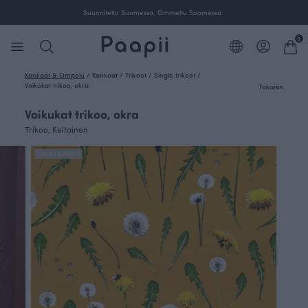
Ilmainen toimitus yli 100 € tilauksille Suomessa.
0
Kankaat & Ompelu
/
Kankaat
/
Trikoot
/
Single trikoot
/
Voikukat trikoo, okra
Takaisin
Voikukat trikoo, okra
Trikoo, Keltainen
FINSKET X PAAPII