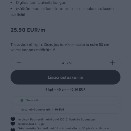
Digitaalisesti painettu kangas
Määrämittaan leikatuilla kankailla ei ole palautusoikeutta
Lue lisää
25.90 EUR/m
Tilausyksikkö 1kpl = 10cm. Jos tarvitset neulosta esim 50 cm
valitse kappalemääräksi 5.
kpl
Lisää ostoskoriin
4 kpl = 40 cm = 10.36 EUR
Saatavilla
Katso toimituskulut
alk. 4.90 EUR
Ilmainen Postnordin toimitus yli 100 € tilauksille Suomessa.
Toimitusaika 1 - 3 pv
Osta huoletta. Vaatteilla sekä kodin tuotteilla on 30 päivän vaihto- ja