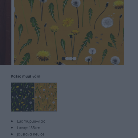
Katso muut värit
Luomupuuvillaa
Leveys 155cm
Joustava neulos