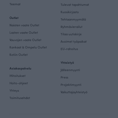
Teemat
Tulevat tapahtumat
Kuosikirjasto
Outlet
Tehtaanmyymälä
Naisten vaate Outlet
Ryhmävierailut
Lasten vaate Outlet
Tilaa uutiskirje
Vauvojen vaate Outlet
Avoimet työpaikat
Kankaat & Ompelu Outlet
EU-rahoitus
Kotiin Outlet
Yhteistyö
Asiakaspalvelu
Jälleenmyynti
Mitoitukset
Press
Hoito-ohjeet
Projektimyynti
Yhteys
Vaikuttajayhteistyö
Toimitusehdot