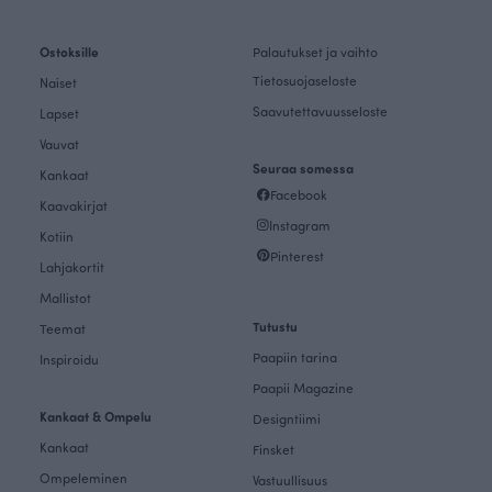
Ostoksille
Palautukset ja vaihto
Tietosuojaseloste
Naiset
Saavutettavuusseloste
Lapset
Vauvat
Seuraa somessa
Kankaat
Facebook
Kaavakirjat
Instagram
Kotiin
Pinterest
Lahjakortit
Mallistot
Tutustu
Teemat
Paapiin tarina
Inspiroidu
Paapii Magazine
Kankaat & Ompelu
Designtiimi
Kankaat
Finsket
Ompeleminen
Vastuullisuus