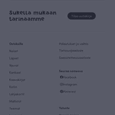
Sukella mukaan
Tilaa uutiskirje
tarinaamme
Ostoksille
Palautukset ja vaihto
Tietosuojaseloste
Naiset
Saavutettavuusseloste
Lapset
Vauvat
Seuraa somessa
Kankaat
Facebook
Kaavakirjat
Instagram
Kotiin
Pinterest
Lahjakortit
Mallistot
Tutustu
Teemat