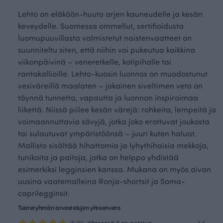
Lehto on eläköön-huuto arjen kauneudelle ja kesän
keveydelle. Suomessa ommellut, sertifioidusta
luomupuuvillasta valmistetut naistenvaatteet on
suunniteltu siten, että niihin voi pukeutua kaikkina
viikonpäivinä – veneretkelle, kotipihalle tai
rantakallioille. Lehto-kuosin luonnos on muodostunut
vesiväreillä maalaten – jokainen siveltimen veto on
täynnä tunnetta, vapautta ja luonnon inspiroimaa
liikettä. Niissä piilee kesän värejä: rohkeita, lempeitä ja
voimaannuttavia sävyjä, jotka joko erottuvat joukosta
tai sulautuvat ympäristöönsä – juuri kuten haluat.
Mallisto sisältää hihattomia ja lyhythihaisia mekkoja,
tunikoita ja paitoja, jotka on helppo yhdistää
esimerkiksi legginsien kanssa. Mukana on myös aivan
uusina vaatemalleina Ronja-shortsit ja Soma-
caprilegginsit.
Tuoteryhmän arvostelujen yhteenveto
(5/5)
Yhteensä 8 arvostelua