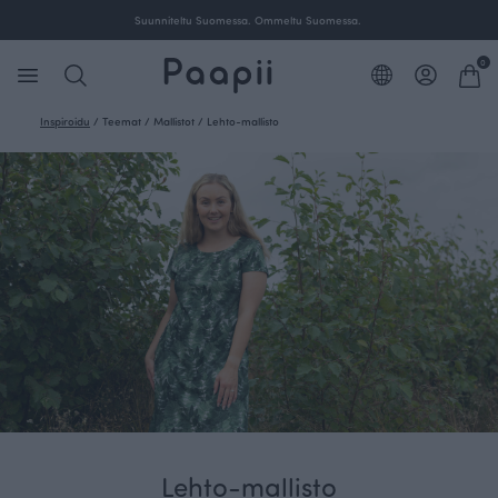
Ilmainen toimitus yli 100 € tilauksille Suomessa.
0
Inspiroidu
/
Teemat
/
Mallistot
/
Lehto-mallisto
Lehto-mallisto