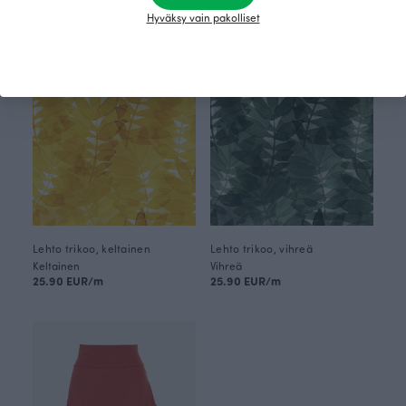
Hyväksy vain pakolliset
Lehto trikoo, keltainen
Lehto trikoo, vihreä
Keltainen
Vihreä
25.90 EUR/m
25.90 EUR/m