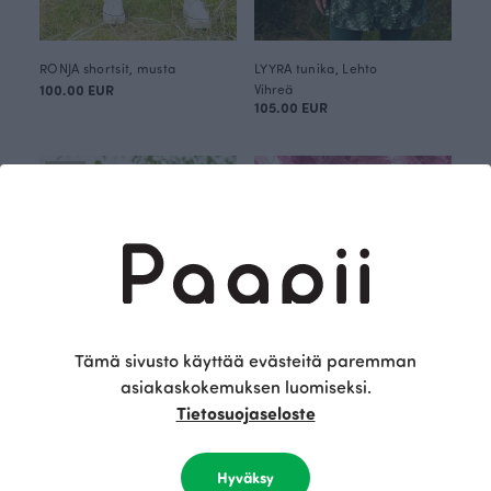
RONJA shortsit, musta
LYYRA tunika, Lehto
100.00 EUR
Vihreä
105.00 EUR
UUTUUS
Tämä sivusto käyttää evästeitä paremman
asiakaskokemuksen luomiseksi.
Tietosuojaseloste
VUONO paita, Lehto
Lehto trikoo, pinkki
Vihreä
Punainen
80.00 EUR
25.90 EUR/m
Hyväksy