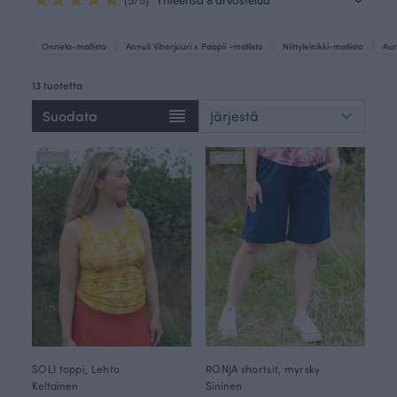
Onnela-mallisto
Annuli Viherjuuri x Paapii -mallisto
Niittyleinikki-mallisto
Aur
13 tuotetta
Suodata
UUTUUS
UUTUUS
SOLI toppi, Lehto
RONJA shortsit, myrsky
Keltainen
Sininen