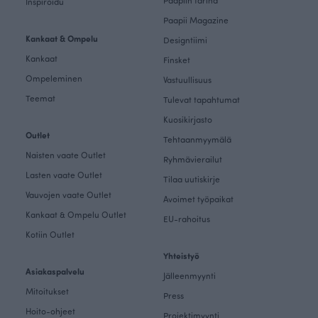
Paapiin tarina
Inspiroidu
Paapii Magazine
Kankaat & Ompelu
Designtiimi
Kankaat
Finsket
Ompeleminen
Vastuullisuus
Teemat
Tulevat tapahtumat
Kuosikirjasto
Outlet
Tehtaanmyymälä
Naisten vaate Outlet
Ryhmävierailut
Lasten vaate Outlet
Tilaa uutiskirje
Vauvojen vaate Outlet
Avoimet työpaikat
Kankaat & Ompelu Outlet
EU-rahoitus
Kotiin Outlet
Yhteistyö
Asiakaspalvelu
Jälleenmyynti
Mitoitukset
Press
Hoito-ohjeet
Projektimyynti