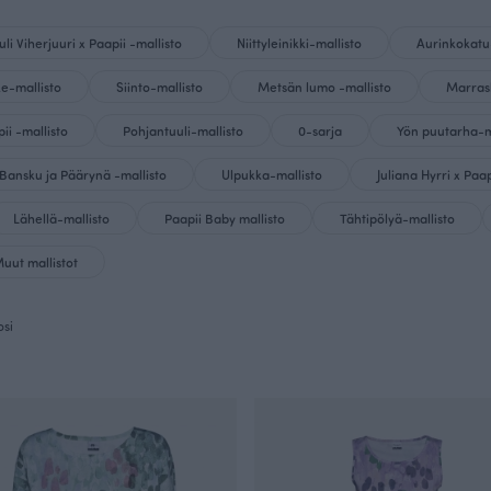
li Viherjuuri x Paapii -mallisto
Niittyleinikki-mallisto
Aurinkokatu
ke-mallisto
Siinto-mallisto
Metsän lumo -mallisto
Marras
i -mallisto
Pohjantuuli-mallisto
0-sarja
Yön puutarha-m
Bansku ja Päärynä -mallisto
Ulpukka-mallisto
Juliana Hyrri x Paap
Lähellä-mallisto
Paapii Baby mallisto
Tähtipölyä-mallisto
uut mallistot
osi