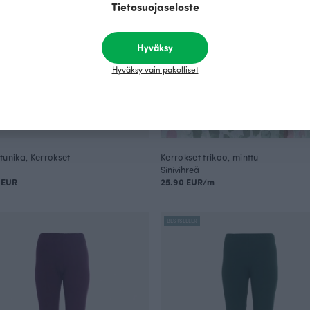
Tietosuojaseloste
Hyväksy
Hyväksy vain pakolliset
tunika, Kerrokset
Kerrokset trikoo, minttu
Sinivihreä
 EUR
25.90 EUR/m
BESTSELLER