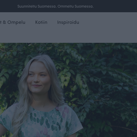
Ilmainen toimitus yli 100 € tilauksille Suomessa.
t & Ompelu
Kotiin
Inspiroidu