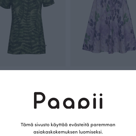
paita, Kotkansiipi
AURI trikoohame, Kerrokset
Violetti
EUR
120.00 EUR
Tämä sivusto käyttää evästeitä paremman
asiakaskokemuksen luomiseksi.