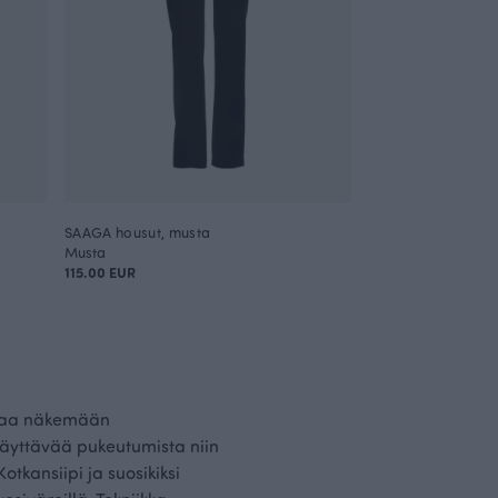
SAAGA housut, musta
Musta
115.00 EUR
staa näkemään
näyttävää pukeutumista niin
otkansiipi ja suosikiksi