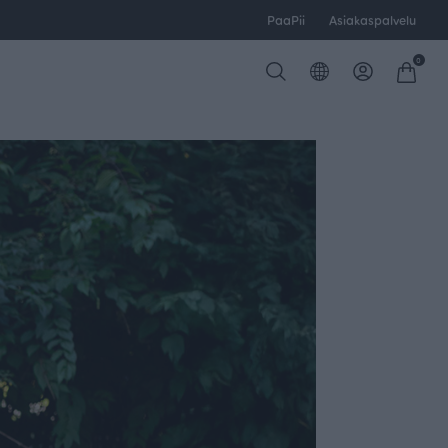
PaaPii
Asiakaspalvelu
0