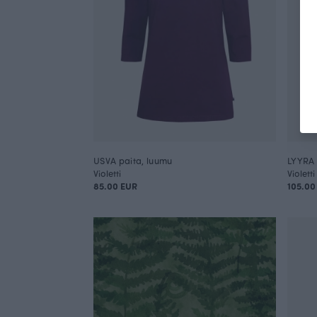
USVA paita, luumu
LYYRA 
Violetti
Violetti
85.00 EUR
105.00