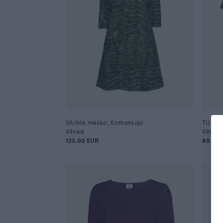
SAIMA mekko, Kotkansiipi
TUULI 
Vihreä
Vihreä
125.00 EUR
80.00 