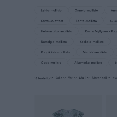
Lehto-mallisto
Onnela-mallisto
Annu
Kattaustuotteet
Lento-mallisto
Kuis
Hehkun aika -mallisto
Emma Myllynen x Paapi
Nostalgia-mallisto
Kokkola-mallisto
Paapii Kids -mallisto
Merisää-mallisto
Oasis-mallisto
Aikamatka-mallisto
M
Koko
Väri
Malli
Materiaali
Ku
16 tuotetta