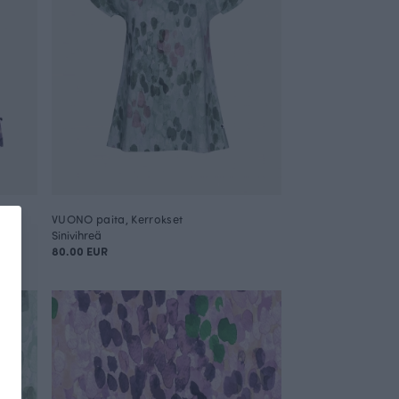
VUONO paita, Kerrokset
Sinivihreä
80.00 EUR