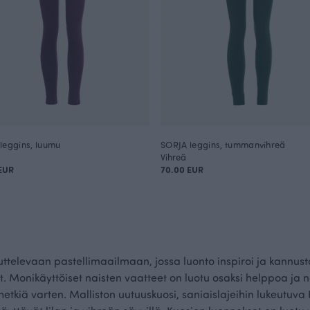
leggins, luumu
SORJA leggins, tummanvihreä
Vihreä
EUR
70.00 EUR
televaan pastellimaailmaan, jossa luonto inspiroi ja kannu
. Monikäyttöiset naisten vaatteet on luotu osaksi helppoa ja 
tkiä varten. Malliston uutuuskuosi, saniaislajeihin lukeutuva K