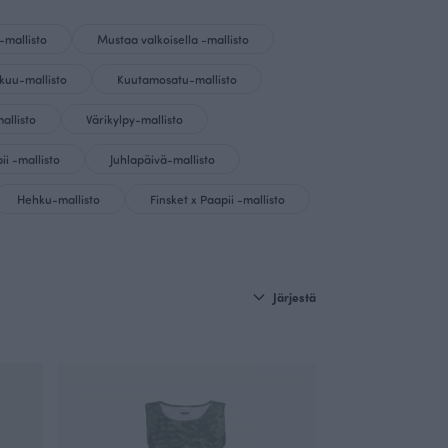
-mallisto
Mustaa valkoisella -mallisto
kuu-mallisto
Kuutamosatu-mallisto
allisto
Värikylpy-mallisto
ii -mallisto
Juhlapäivä-mallisto
Hehku-mallisto
Finsket x Paapii -mallisto
Järjestä