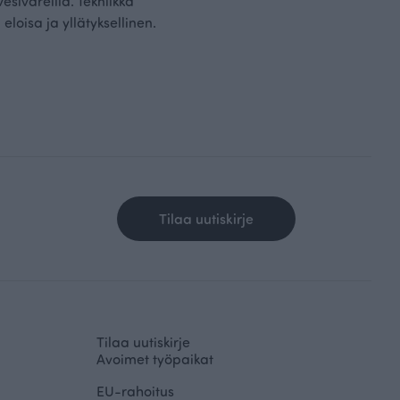
esiväreillä. Tekniikka
oisa ja yllätyksellinen.
Tilaa uutiskirje
Tilaa uutiskirje
Avoimet työpaikat
EU-rahoitus