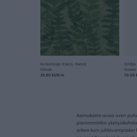
Kotkansiipi trikoo, metsä
SORJA 
Vihreä
Violetti
25.90 EUR/m
70.00 
Aamukaste avaa oven puhut
pienimmätkin yksityiskohdat
arkea kuin juhlavampiakin he