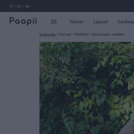
Fi
/
En
/
Se
Naiset
Lapset
Kankaa
Inspiroidu
/
Teemat
/
Mallistot
/
Aamukaste-mallisto