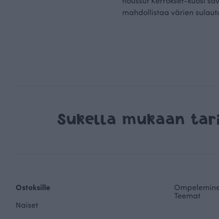
noussut Kerrokset-kuosi sävä
mahdollistaa värien sulautu
Sukella mukaan ta
Ostoksille
Ompelemin
Teemat
Naiset