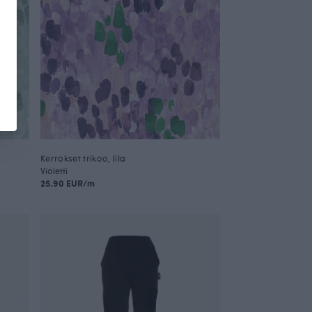
Kerrokset trikoo, lila
Violetti
25.90 EUR/m