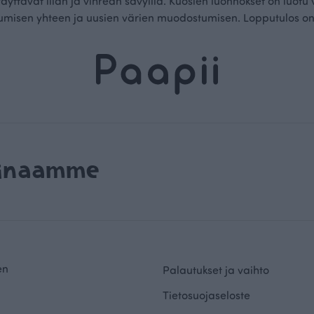
yttävät lilan ja vihreän sävyillä. Kuosien luonnokset on luotu v
misen yhteen ja uusien värien muodostumisen. Lopputulos on el
rinaamme
en
Palautukset ja vaihto
Tietosuojaseloste