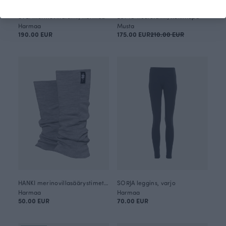
SYLI merinovillatakki, harmaa
LUMO neuletakki, Rukinlapa
Harmaa
Musta
190.00 EUR
175.00 EUR
210.00 EUR
HANKI merinovillasäärystimet, harmaa
SORJA leggins, varjo
Harmaa
Harmaa
50.00 EUR
70.00 EUR