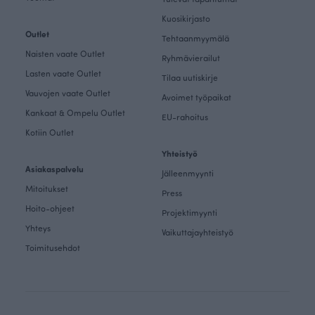
Kuosikirjasto
Outlet
Tehtaanmyymälä
Naisten vaate Outlet
Ryhmävierailut
Lasten vaate Outlet
Tilaa uutiskirje
Vauvojen vaate Outlet
Avoimet työpaikat
Kankaat & Ompelu Outlet
EU-rahoitus
Kotiin Outlet
Yhteistyö
Asiakaspalvelu
Jälleenmyynti
Mitoitukset
Press
Hoito-ohjeet
Projektimyynti
Yhteys
Vaikuttajayhteistyö
Toimitusehdot