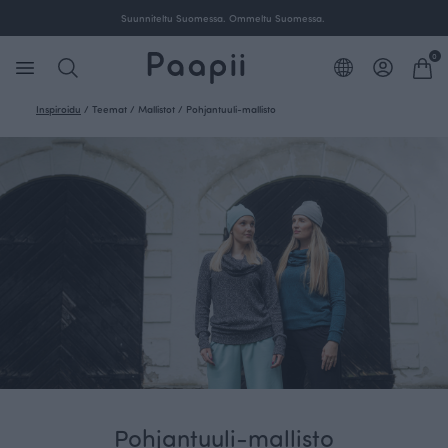
Suunniteltu Suomessa. Ommeltu Suomessa.
0
Inspiroidu
/
Teemat
/
Mallistot
/
Pohjantuuli-mallisto
Pohjantuuli-mallisto