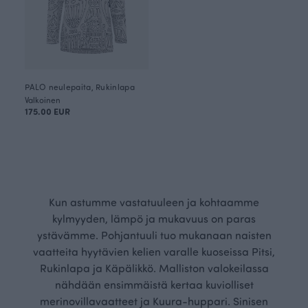
PALO neulepaita, Rukinlapa
Valkoinen
175.00 EUR
Kun astumme vastatuuleen ja kohtaamme
kylmyyden, lämpö ja mukavuus on paras
ystävämme. Pohjantuuli tuo mukanaan naisten
vaatteita hyytävien kelien varalle kuoseissa Pitsi,
Rukinlapa ja Käpälikkö. Malliston valokeilassa
nähdään ensimmäistä kertaa kuviolliset
merinovillavaatteet ja Kuura-huppari. Sinisen