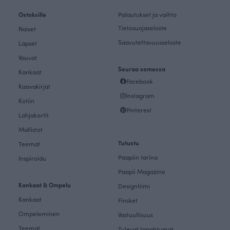
Ostoksille
Palautukset ja vaihto
Tietosuojaseloste
Naiset
Saavutettavuusseloste
Lapset
Vauvat
Seuraa somessa
Kankaat
Facebook
Kaavakirjat
Instagram
Kotiin
Pinterest
Lahjakortit
Mallistot
Tutustu
Teemat
Paapiin tarina
Inspiroidu
Paapii Magazine
Kankaat & Ompelu
Designtiimi
Kankaat
Finsket
Ompeleminen
Vastuullisuus
Teemat
Tulevat tapahtumat