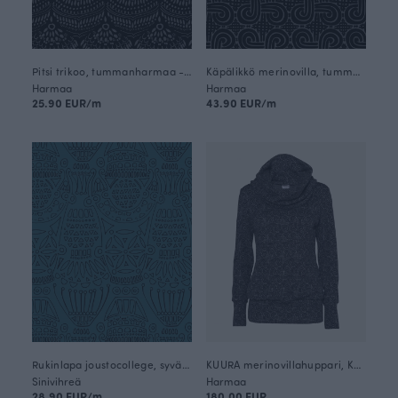
Pitsi trikoo, tummanharmaa - musta
Käpälikkö merinovilla, tummanharmaa - harmaa
Harmaa
Harmaa
25.90 EUR/m
43.90 EUR/m
Rukinlapa joustocollege, syvänne
KUURA merinovillahuppari, Käpälikkö
Sinivihreä
Harmaa
28.90 EUR/m
180.00 EUR