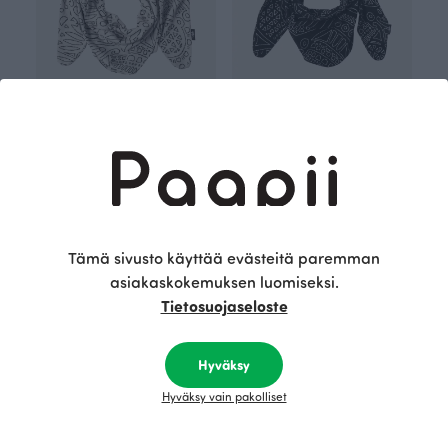
HUIVI jacquard, Rukinlapa
HUIVI jacquard, Rukinlapa
Valkoinen
Musta
105.00 EUR
105.00 EUR
OUTLET
Tämä sivusto käyttää evästeitä paremman
asiakaskokemuksen luomiseksi.
Tietosuojaseloste
Hyväksy
Hyväksy vain pakolliset