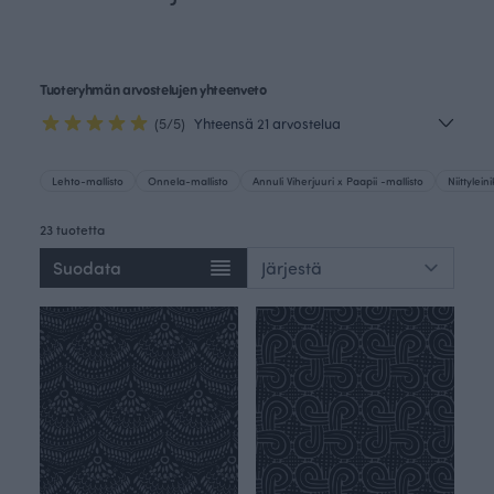
Tuoteryhmän arvostelujen yhteenveto
(5/5)
Yhteensä 21 arvostelua
Lehto-mallisto
Onnela-mallisto
Annuli Viherjuuri x Paapii -mallisto
Niittylein
23 tuotetta
Suodata