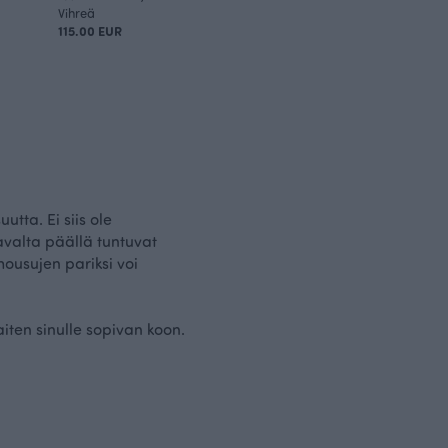
Vihreä
115.00 EUR
ta. Ei siis ole
avalta päällä tuntuvat
housujen pariksi voi
aiten sinulle sopivan koon.