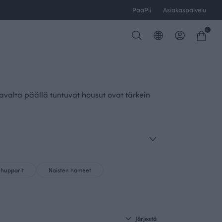
PaaPii
Asiakaspalvelu
0
avalta päällä tuntuvat housut ovat tärkein
 hupparit
Naisten hameet
Järjestä