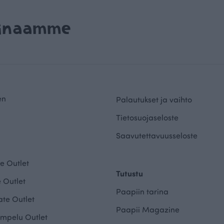
rinaamme
en
Palautukset ja vaihto
Tietosuojaseloste
Saavutettavuusseloste
e Outlet
Tutustu
 Outlet
Paapiin tarina
te Outlet
Paapii Magazine
mpelu Outlet