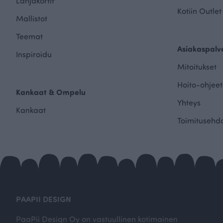
Lahjakortit
Kotiin Outlet
Mallistot
Teemat
Asiakaspalv
Inspiroidu
Mitoitukset
Hoito-ohjeet
Kankaat & Ompelu
Yhteys
Kankaat
Toimitusehd
PAAPII DESIGN
PaaPii Design Oy on vastuullinen kotimainen