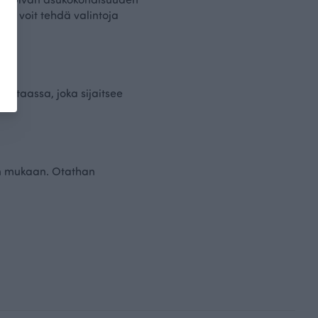
en voit tehdä valintoja
ehtaassa, joka sijaitsee
en mukaan. Otathan