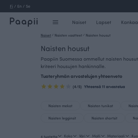
Fi
/
En
/
Se
Naiset
Lapset
Kankaa
Naiset
/
Naisten vaatteet
/
Naisten housut
Naisten housut
Paapiin Suomessa ommellut naisten housut o
kriteeri housujen hankinnalle.
Tuoteryhmän arvostelujen yhteenveto
(4/5)
Yhteensä 11 arvostelua
Naisten mekot
Naisten tunikat
Naist
Naisten legginsit
Naisten shortsit
Na
Koko
Väri
Malli
Materiaali
Kuo
4 tuotetta