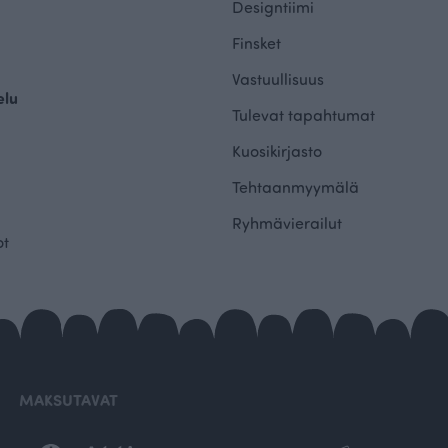
Designtiimi
Finsket
Vastuullisuus
elu
Tulevat tapahtumat
Kuosikirjasto
Tehtaanmyymälä
Ryhmävierailut
ot
MAKSUTAVAT