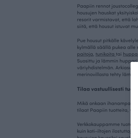
Paapiin rennot joustocolleg
housujen hauskat yksityiskoh
resorit varmistavat, että l
siitä, että housut istuvat m
Pue housut pitkälle kävelyl
kylmällä säällä pukea alle 
paitoja
,
tunikoita
tai
huppa
Suosittu ja lämmin huppari 
väriyhdistelmän.
Arkiasuksi
merinovillasta tehty lämm
Tilaa vastuullisesti tuot
Mikä onkaan ihanampaa kuin
tilaat Paapiin tuotteita, voi
Verkkokauppamme tuotevalik
kuin koti-iltojen ilostuttaja
housujen kaveriksi soveltuv