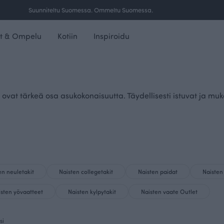
Suunniteltu Suomessa. Ommeltu Suomessa.
t & Ompelu
Kotiin
Inspiroidu
vat tärkeä osa asukokonaisuutta. Täydellisesti istuvat ja muk
en neuletakit
Naisten collegetakit
Naisten paidat
Naisten
isten yövaatteet
Naisten kylpytakit
Naisten vaate Outlet
si