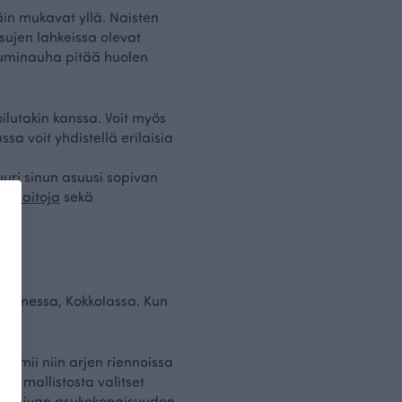
äin mukavat yllä. Naisten
usujen lahkeissa olevat
 Kuminauha pitää huolen
ilutakin kanssa. Voit myös
a voit yhdistellä erilaisia
uuri sinun asuusi sopivan
a
t-paitoja
sekä
 Suomessa, Kokkolassa. Kun
oimii niin arjen riennoissa
sten mallistosta valitset
si sopivan asukokonaisuuden