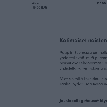
Vihreä
115.00
115.00 EUR
Kotimaiset naiste
Paapiin Suomessa ommellut 
yhdentekevää, mitä puemme y
housut ovat ehdottomasti tär
yhdistellä kaiken kokoisia ja
Mietitkö mikä koko sinulle 
Täältä löydät lisää tietoa n
Joustocollegehousut täyd