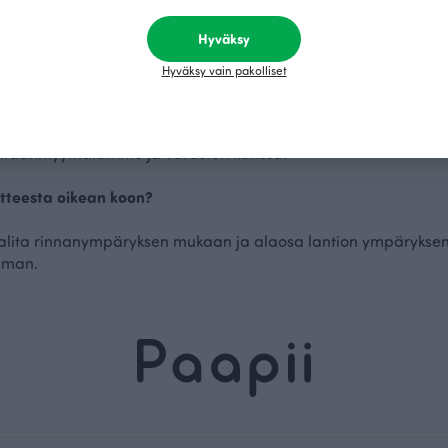
asta. Verkkokauppamme palvelee viikon jokaisena päivänä, jot
Hyväksy
hansa.
Hyväksy vain pakolliset
lmistetaan?
unnitellaan ja ommellaan Kokkolassa Paapiin omassa vaatetust
ehtaanmyymälämme ja varaston kanssa.
atteesta oikean koon?
alita rinnanympäryksen mukaan ja alaosa lantion ympäryks
tuman.