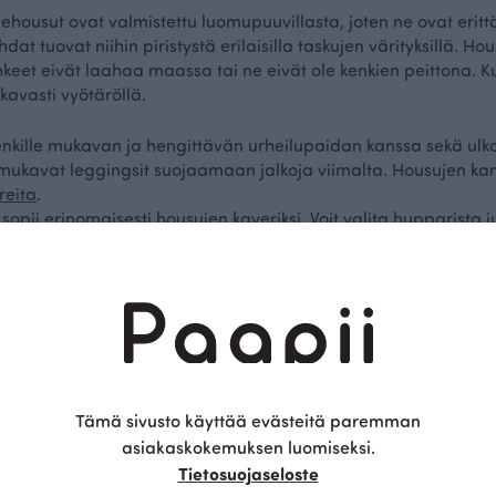
ehousut ovat valmistettu luomupuuvillasta, joten ne ovat eritt
dat tuovat niihin piristystä erilaisilla taskujen värityksillä. Ho
ahkeet eivät laahaa maassa tai ne eivät ole kenkien peittona.
ukavasti vyötäröllä.
enkille mukavan ja hengittävän urheilupaidan kanssa sekä ulko
mukavat leggingsit suojaamaan jalkoja viimalta. Housujen kanss
reita
.
sopii erinomaisesti housujen kaveriksi. Voit valita hupparista j
 yhdistele housujen kanssa esimerkiksi raidallisia tai kuviollisi
in
neuletakki
.
ettuja vaatteita Paapiilta
 tietää, että käyttämäsi vaate on valmistettu vastuullisesti
t olla varma, että ne ovat vastuullisesti tuotettu.
Tämä sivusto käyttää evästeitä paremman
oimasta löydät juuri sinulle sopivan asukokonaisuuden, joka t
asiakaskokemuksen luomiseksi.
na. Nyt voit pukeutua kauniisti, näyttävästi ja vastuullisesti! Nai
Tietosuojaseloste
ia ihanuuksia vuoden jokaiseen hetkeen. Voit rakentaa itselle