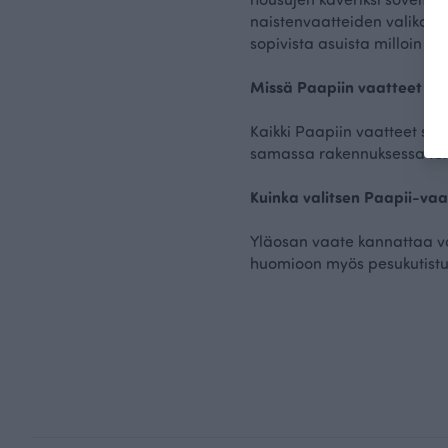
naistenvaatteiden valikoim
sopivista asuista milloin ta
Missä Paapiin vaatteet va
Kaikki Paapiin vaatteet su
samassa rakennuksessa t
Kuinka valitsen Paapii-va
Yläosan vaate kannattaa v
huomioon myös pesukutis