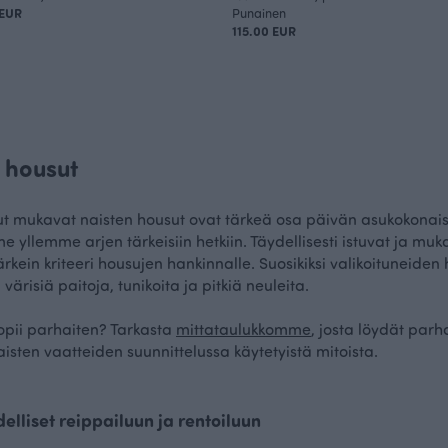
 EUR
Punainen
115.00 EUR
n housut
mukavat naisten housut ovat tärkeä osa päivän asukokonaisuut
llemme arjen tärkeisiin hetkiin. Täydellisesti istuvat ja muk
kein kriteeri housujen hankinnalle. Suosikiksi valikoituneiden 
 värisiä paitoja, tunikoita ja pitkiä neuleita.
sopii parhaiten? Tarkasta
mittataulukkomme
, josta löydät parh
aisten vaatteiden suunnittelussa käytetyistä mitoista.
elliset reippailuun ja rentoiluun