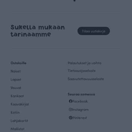
Sukella mukaan
Tilaa uutiskirje
tarinaamme
Ostoksille
Palautukset ja vaihto
Tietosuojaseloste
Naiset
Saavutettavuusseloste
Lapset
Vauvat
Seuraa somessa
Kankaat
Facebook
Kaavakirjat
Instagram
Kotiin
Pinterest
Lahjakortit
Mallistot