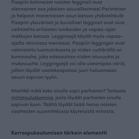
Paapiin kotimaiset naisten legginsit ovat
olennainen osa jokaisen asuvalikoimaa! Perinteiset
ja helposti monenlaisen asun kanssa yhdisteltävät
Paapiin yksiväriset ja kuviolliset legginsit ovat oiva
vaihtoehto erilaisten tunikoiden ja vapaa-ajan
mekkojen kanssa. Legginsejä käytät myös vapaa-
ajalla rennoissa menoissa. Paapiin leggingsit ovat
valmistettu luomutrikoosta ja niiden vyötäröllä on
kuminauha, joka edesauttaa niiden istuvuutta ja
mukavuutta. Leggingsejä voi olla useampaa väriä,
jolloin löydät vaatekaapistasi juuri haluamaasi
asuun sopivan tyylin.
Mietitkö mikä koko sinulle sopii parhaiten? Tarkasta
mittataulukkomme
, josta löydät parhaiten sinulle
sopivan koon. Täältä löydät lisää tietoa naisten
vaatteiden suunnittelussa käytetyistä mitoista.
Kerrospukeutumisen tärkein elementti