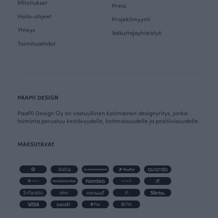
Mitoitukset
Press
Hoito-ohjeet
Projektimyynti
Yhteys
Vaikuttajayhteistyö
Toimitusehdot
PAAPII DESIGN
PaaPii Design Oy on vastuullinen kotimainen designyritys, jonka
toiminta perustuu kestävyydelle, kotimaisuudelle ja positiivisuudelle.
MAKSUTAVAT