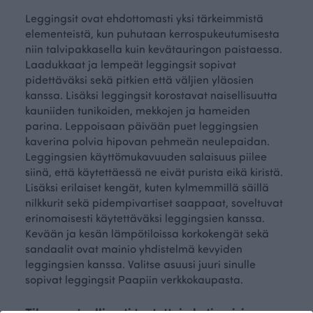
Leggingsit ovat ehdottomasti yksi tärkeimmistä
elementeistä, kun puhutaan kerrospukeutumisesta
niin talvipakkasella kuin kevätauringon paistaessa.
Laadukkaat ja lempeät leggingsit sopivat
pidettäväksi sekä pitkien että väljien yläosien
kanssa. Lisäksi leggingsit korostavat naisellisuutta
kauniiden tunikoiden, mekkojen ja hameiden
parina. Leppoisaan päivään puet leggingsien
kaverina polvia hipovan pehmeän neulepaidan.
Leggingsien käyttömukavuuden salaisuus piilee
siinä, että käytettäessä ne eivät purista eikä kiristä.
Lisäksi erilaiset kengät, kuten kylmemmillä säillä
nilkkurit sekä pidempivartiset saappaat, soveltuvat
erinomaisesti käytettäväksi leggingsien kanssa.
Kevään ja kesän lämpötiloissa korkokengät sekä
sandaalit ovat mainio yhdistelmä kevyiden
leggingsien kanssa. Valitse asuusi juuri sinulle
sopivat leggingsit Paapiin verkkokaupasta.
Tilaa vastuullisesti tuotettuja kotimaisia