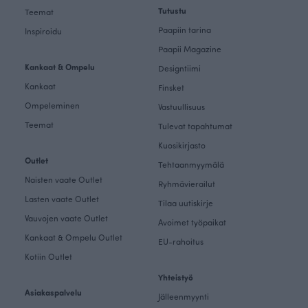
Tutustu
Teemat
Paapiin tarina
Inspiroidu
Paapii Magazine
Kankaat & Ompelu
Designtiimi
Kankaat
Finsket
Ompeleminen
Vastuullisuus
Teemat
Tulevat tapahtumat
Kuosikirjasto
Outlet
Tehtaanmyymälä
Naisten vaate Outlet
Ryhmävierailut
Lasten vaate Outlet
Tilaa uutiskirje
Vauvojen vaate Outlet
Avoimet työpaikat
Kankaat & Ompelu Outlet
EU-rahoitus
Kotiin Outlet
Yhteistyö
Asiakaspalvelu
Jälleenmyynti