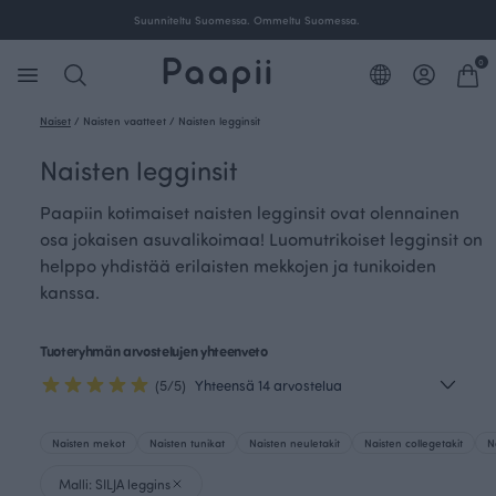
Suunniteltu Suomessa. Ommeltu Suomessa.
0
Naiset
/
Naisten vaatteet
/
Naisten legginsit
Naisten legginsit
Paapiin kotimaiset naisten legginsit ovat olennainen
osa jokaisen asuvalikoimaa! Luomutrikoiset legginsit on
helppo yhdistää erilaisten mekkojen ja tunikoiden
kanssa.
Tuoteryhmän arvostelujen yhteenveto
(5/5)
Yhteensä 14 arvostelua
Naisten mekot
Naisten tunikat
Naisten neuletakit
Naisten collegetakit
N
Malli: SILJA leggins