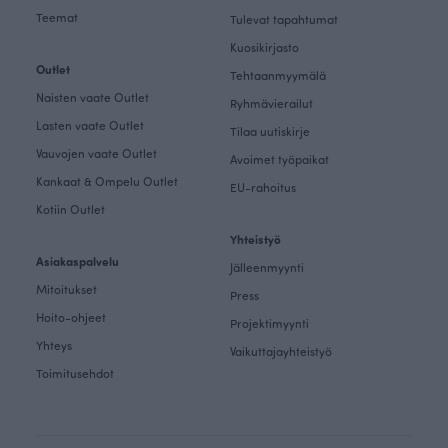
Teemat
Tulevat tapahtumat
Kuosikirjasto
Outlet
Tehtaanmyymälä
Naisten vaate Outlet
Ryhmävierailut
Lasten vaate Outlet
Tilaa uutiskirje
Vauvojen vaate Outlet
Avoimet työpaikat
Kankaat & Ompelu Outlet
EU-rahoitus
Kotiin Outlet
Yhteistyö
Asiakaspalvelu
Jälleenmyynti
Mitoitukset
Press
Hoito-ohjeet
Projektimyynti
Yhteys
Vaikuttajayhteistyö
Toimitusehdot