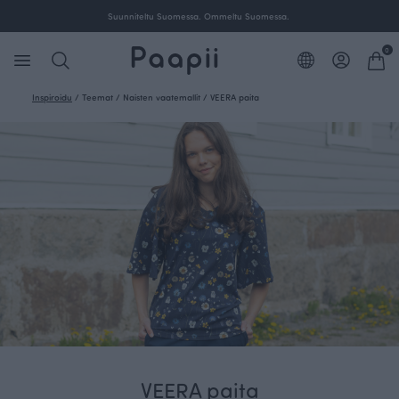
Suunniteltu Suomessa. Ommeltu Suomessa.
0
Inspiroidu
/
Teemat
/
Naisten vaatemallit
/
VEERA paita
VEERA paita