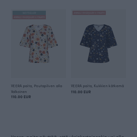
BESTSELLER
ANNULI VIHERJUURI X PAAPII
ANNULI VIHERJUURI X PAAPII
VEERA paita, Poutapilven alla
VEERA paita, Kukkien kätkemä
Valkoinen
110.00 EUR
110.00 EUR
Veera-paita näyttää, että yksinkertainenkin voi olla