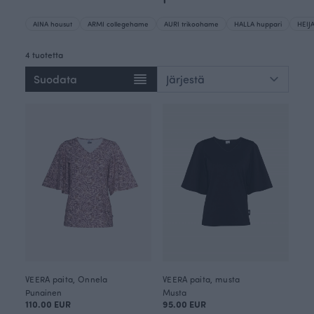
AINA housut
ARMI collegehame
AURI trikoohame
HALLA huppari
HEIJA
4 tuotetta
Suodata
VEERA paita, Onnela
VEERA paita, musta
Punainen
Musta
110.00 EUR
95.00 EUR