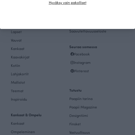
Hyväksy vain pakolliset
Ostoksille
Palautukset ja vaihto
Tietosuojaseloste
Naiset
Saavutettavuusseloste
Lapset
Vauvat
Seuraa somessa
Kankaat
Facebook
Kaavakirjat
Instagram
Kotiin
Pinterest
Lahjakortit
Mallistot
Tutustu
Teemat
Paapiin tarina
Inspiroidu
Paapii Magazine
Kankaat & Ompelu
Designtiimi
Kankaat
Finsket
Ompeleminen
Vastuullisuus