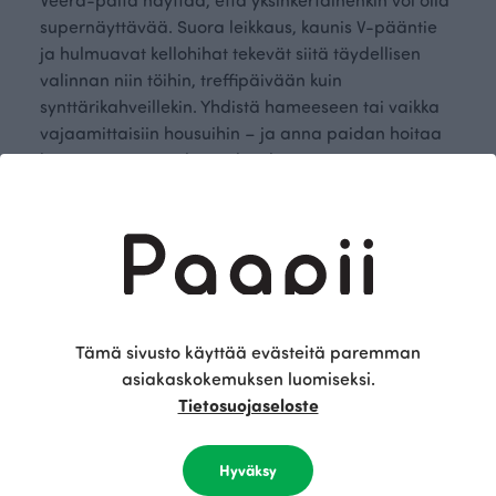
supernäyttävää. Suora leikkaus, kaunis V-pääntie
ja hulmuavat kellohihat tekevät siitä täydellisen
valinnan niin töihin, treffipäivään kuin
synttärikahveillekin. Yhdistä hameeseen tai vaikka
vajaamittaisiin housuihin – ja anna paidan hoitaa
loput. Veera on valmis joka tilanteeseen!
Tämä sivusto käyttää evästeitä paremman
asiakaskokemuksen luomiseksi.
Tietosuojaseloste
Sukella mukaan
Tilaa uutiskirje
tarinaamme
Hyväksy