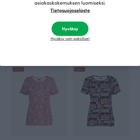
asiakaskokemuksen luomiseksi.
Tietosuojaseloste
Hyväksy
Hyväksy vain pakolliset
TUULI paita, Kotkansiipi
TUULI paita, Päärynä
Vihreä
Vihreä
80.00 EUR
80.00 EUR
OUTLET
OUTLET