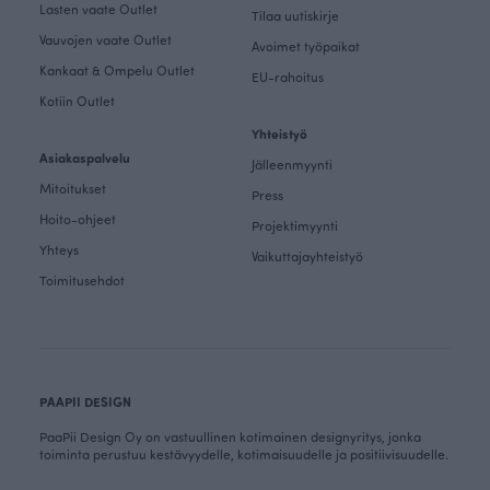
Lasten vaate Outlet
Tilaa uutiskirje
Vauvojen vaate Outlet
Avoimet työpaikat
Kankaat & Ompelu Outlet
EU-rahoitus
Kotiin Outlet
Yhteistyö
Asiakaspalvelu
Jälleenmyynti
Mitoitukset
Press
Hoito-ohjeet
Projektimyynti
Yhteys
Vaikuttajayhteistyö
Toimitusehdot
PAAPII DESIGN
PaaPii Design Oy on vastuullinen kotimainen designyritys, jonka
toiminta perustuu kestävyydelle, kotimaisuudelle ja positiivisuudelle.