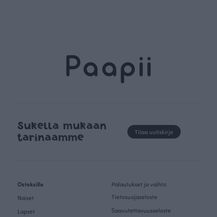
Sukella mukaan
Tilaa uutiskirje
tarinaamme
Ostoksille
Palautukset ja vaihto
Tietosuojaseloste
Naiset
Saavutettavuusseloste
Lapset