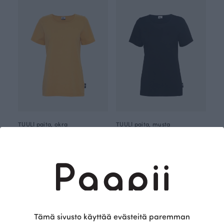
TUULI paita, okra
TUULI paita, musta
Keltainen
Musta
75.00 EUR
75.00 EUR
Tämä sivusto käyttää evästeitä paremman