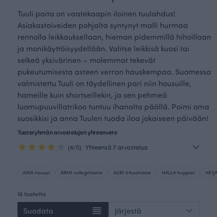
Tuuli paita on vaatekaapin iloinen tuulahdus!
Asiakastoiveiden pohjalta syntynyt malli hurmaa
rennolla leikkauksellaan, hieman pidemmillä hihoillaan
ja monikäyttöisyydellään. Valitse leikkisä kuosi tai
selkeä yksivärinen – molemmat tekevät
pukeutumisesta asteen verran hauskempaa. Suomessa
valmistettu Tuuli on täydellinen pari niin housuille,
hameille kuin shortseillekin, ja sen pehmeä
luomupuuvillatrikoo tuntuu ihanalta päällä. Poimi oma
suosikkisi ja anna Tuulen tuoda iloa jokaiseen päivään!
Tuoteryhmän arvostelujen yhteenveto
(4/5)
Yhteensä 7 arvostelua
AINA housut
ARMI collegehame
AURI trikoohame
HALLA huppari
HEIJA
16 tuotetta
Suodata