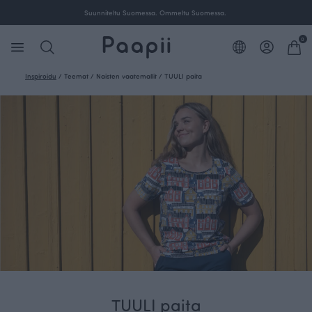
Suunniteltu Suomessa. Ommeltu Suomessa.
0
Inspiroidu
/
Teemat
/
Naisten vaatemallit
/
TUULI paita
TUULI paita