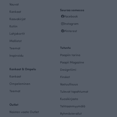
Vauvat
Seuraa somessa
Kankaat
Facebook
Kaavakirjat
Instagram
Kotiin
Pinterest
Lahjakortit
Mallistot
Tutustu
Teemat
Paapiin tarina
Inspiroidu
Paapii Magazine
Kankaat & Ompelu
Designtiimi
Kankaat
Finsket
Ompeleminen
Vastuullisuus
Teemat
Tulevat tapahtumat
Kuosikirjasto
Outlet
Tehtaanmyymälä
Naisten vaate Outlet
Ryhmävierailut