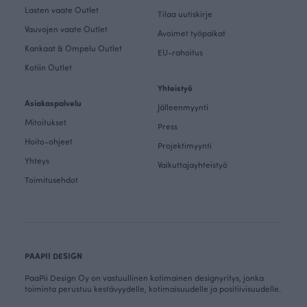
Lasten vaate Outlet
Tilaa uutiskirje
Vauvojen vaate Outlet
Avoimet työpaikat
Kankaat & Ompelu Outlet
EU-rahoitus
Kotiin Outlet
Yhteistyö
Asiakaspalvelu
Jälleenmyynti
Mitoitukset
Press
Hoito-ohjeet
Projektimyynti
Yhteys
Vaikuttajayhteistyö
Toimitusehdot
PAAPII DESIGN
PaaPii Design Oy on vastuullinen kotimainen designyritys, jonka
toiminta perustuu kestävyydelle, kotimaisuudelle ja positiivisuudelle.