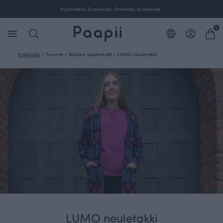
Suunniteltu Suomessa. Ommeltu Suomessa.
0
Inspiroidu
/
Teemat
/
Naisten vaatemallit
/
LUMO neuletakki
LUMO neuletakki