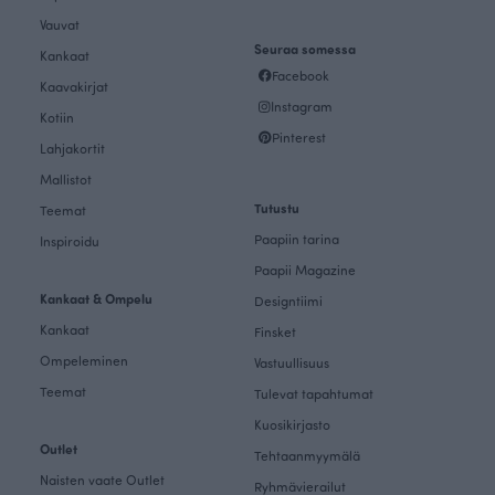
Vauvat
Seuraa somessa
Kankaat
Facebook
Kaavakirjat
Instagram
Kotiin
Pinterest
Lahjakortit
Mallistot
Tutustu
Teemat
Paapiin tarina
Inspiroidu
Paapii Magazine
Kankaat & Ompelu
Designtiimi
Kankaat
Finsket
Ompeleminen
Vastuullisuus
Teemat
Tulevat tapahtumat
Kuosikirjasto
Outlet
Tehtaanmyymälä
Naisten vaate Outlet
Ryhmävierailut