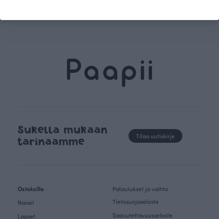
juhlavammissakin tilanteissa. Lumo-neuletakkia
monikäyttöisempää vaatetta saa etsiä!
Sukella mukaan
Tilaa uutiskirje
tarinaamme
Ostoksille
Palautukset ja vaihto
Tietosuojaseloste
Naiset
Saavutettavuusseloste
Lapset