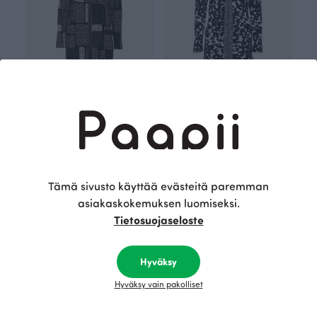
LUMO neuletakki, Sarka
LUMO neuletakki, Satakieli
Musta
Musta
140.00 EUR
200.00 EUR
140.00 EUR
200.00 EUR
Tämä sivusto käyttää evästeitä paremman
asiakaskokemuksen luomiseksi.
Tietosuojaseloste
Upea Lumo-neuletakki on 100 % luomupuuvillaa.
Mukavan tuntuisen neuletakin etukappaleessa on
näppärät taskut sekä helmassa ja hihansuissa
Hyväksy
leveät käänteet tuomassa ryhdikkyyttä.
Materiaalina on ylellinen jacquardneulos, jonka
Hyväksy vain pakolliset
ansiosta neuletakki laskeutuu kauniisti. Ajaton Lumo
sopii erilaisiin asuihin niin arjessa kuin