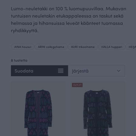
Lumo-neuletakki on 100 % luomupuuvillaa. Mukavan
tuntuisen neuletakin etukappaleessa on taskut sekä
helmassa ja hihansuissa leveät käänteet tuomassa
ryhdikkyyttä.
AINA housut
ARMI collegehame
AURI trikoohame
HALLA huppari
HEIJA
8 tuotetta
Suodata
OUTLET