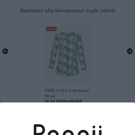
Saattaisit olla kiinnostunut myös näistä
OUTLET
VIENO tunika, Kukkapuput
Vihreä
30.00 EUR
39.00 EUR
Tämä on Paapii