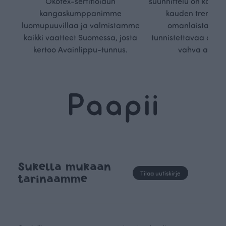
Ökotex-sertifioidun
suunnittelu on kaikk
kangaskumppanimme
kauden trendejä
luomupuuvillaa ja valmistamme
omanlaista, aja
kaikki vaatteet Suomessa, josta
tunnistettavaa desig
kertoo Avainlippu-tunnus.
vahva arvop
Sukella mukaan
Tilaa uutiskirje
tarinaamme