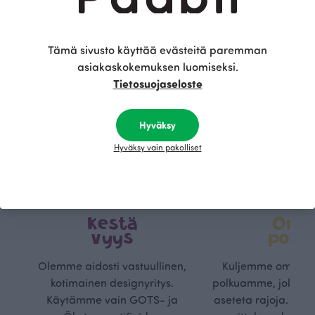
Tämä sivusto käyttää evästeitä paremman
asiakaskokemuksen luomiseksi.
Tietosuojaseloste
Hyväksy
Hyväksy vain pakolliset
Kestä
Oma
vyys
polk
Olemme aidosti vastuullinen,
Kuljemme omaa, v
kotimainen designyritys.
polkuamme, jolla lu
Käytämme vain GOTS- ja
aseteta rajoja. Mei