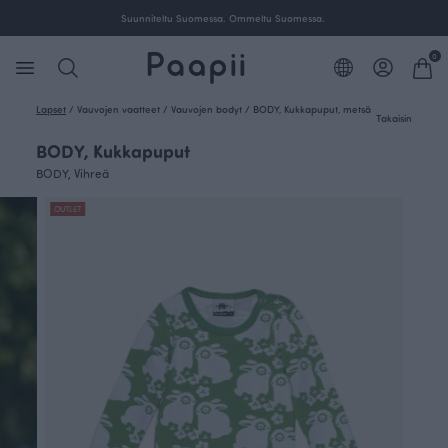
Suunniteltu Suomessa. Ommeltu Suomessa.
0
Lapset
/
Vauvojen vaatteet
/
Vauvojen bodyt
/
BODY, Kukkapuput, metsä
Takaisin
BODY, Kukkapuput
BODY, Vihreä
OUTLET