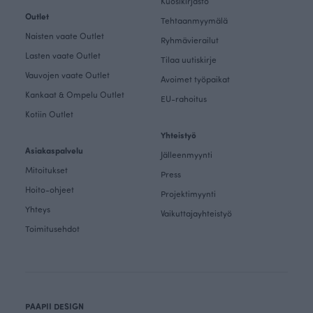
Kuosikirjasto
Outlet
Tehtaanmyymälä
Naisten vaate Outlet
Ryhmävierailut
Lasten vaate Outlet
Tilaa uutiskirje
Vauvojen vaate Outlet
Avoimet työpaikat
Kankaat & Ompelu Outlet
EU-rahoitus
Kotiin Outlet
Yhteistyö
Asiakaspalvelu
Jälleenmyynti
Mitoitukset
Press
Hoito-ohjeet
Projektimyynti
Yhteys
Vaikuttajayhteistyö
Toimitusehdot
PAAPII DESIGN