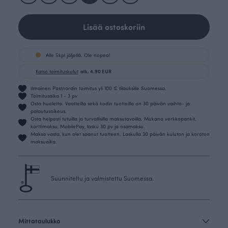
Lisää ostoskoriin
Alle 5kpl jäljellä. Ole nopea!
Katso toimituskulut
alk. 4.90 EUR
Ilmainen Postnordin toimitus yli 100 € tilauksille Suomessa.
Toimitusaika 1 - 3 pv
Osta huoletta. Vaatteilla sekä kodin tuotteilla on 30 päivän vaihto- ja
palautusoikeus.
Osta helposti tutuilla ja turvallisilla maksutavoilla. Mukana verkkopankit,
korttimaksu, MobilePay, lasku 30 pv ja osamaksu.
Maksa vasta, kun olet saanut tuotteen. Laskulla 30 päivän kuluton ja koroton
maksuaika.
Suunniteltu ja valmistettu Suomessa.
Mittataulukko