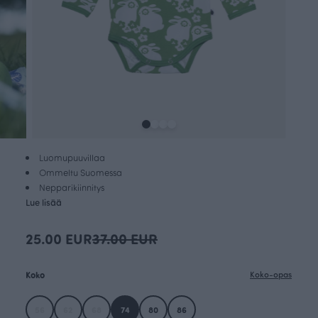
Luomupuuvillaa
Ommeltu Suomessa
Nepparikiinnitys
Lue lisää
25.00 EUR
37.00 EUR
Koko
Koko-opas
56
62
68
74
80
86