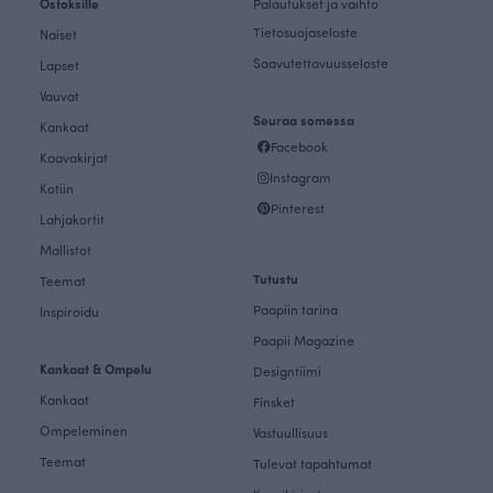
Ostoksille
Palautukset ja vaihto
Tietosuojaseloste
Naiset
Saavutettavuusseloste
Lapset
Vauvat
Seuraa somessa
Kankaat
Facebook
Kaavakirjat
Instagram
Kotiin
Pinterest
Lahjakortit
Mallistot
Tutustu
Teemat
Paapiin tarina
Inspiroidu
Paapii Magazine
Kankaat & Ompelu
Designtiimi
Kankaat
Finsket
Ompeleminen
Vastuullisuus
Teemat
Tulevat tapahtumat