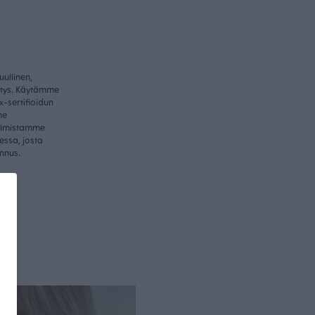
ullinen,
itys. Käytämme
-sertifioidun
me
valmistamme
essa, josta
nnus.