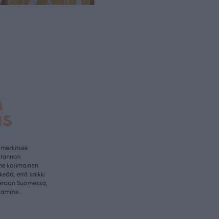
a
us
 merkitsee
otannon
me kotimainen
rkeää, että kaikki
etaan Suomessa,
samme.