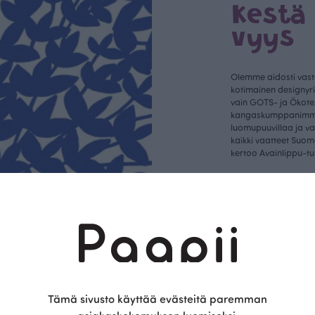
Kestä
vyys
Olemme aidosti vastu
kotimainen designyr
vain GOTS- ja Ökotex
kangaskumppanim
luomupuuvillaa ja 
kaikki vaatteet Suom
kertoo Avainlippu-tu
Tämä sivusto käyttää evästeitä paremman