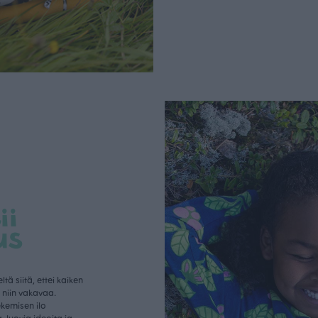
ii
us
ä siitä, ettei kaiken
a niin vakavaa.
tekemisen ilo
, luovia ideoita ja