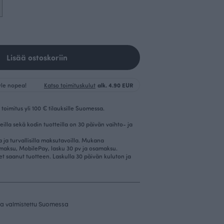
Lisää ostoskoriin
 Ole nopea!
Katso toimituskulut
alk. 4.90 EUR
toimitus yli 100 € tilauksille Suomessa.
eilla sekä kodin tuotteilla on 30 päivän vaihto- ja
la ja turvallisilla maksutavoilla. Mukana
imaksu, MobilePay, lasku 30 pv ja osamaksu.
et saanut tuotteen. Laskulla 30 päivän kuluton ja
 ja valmistettu Suomessa