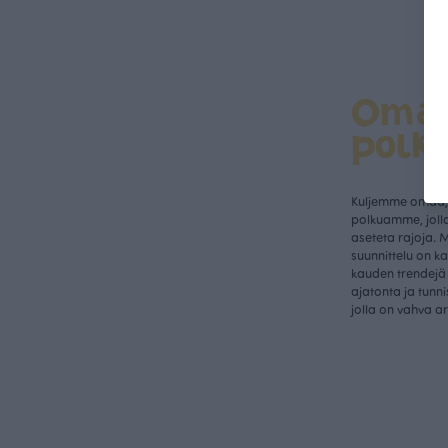
Oma
polk
Kuljemme omaa, 
polkuamme, jolla
aseteta rajoja. 
suunnittelu on k
kauden trendejä 
ajatonta ja tunn
jolla on vahva a