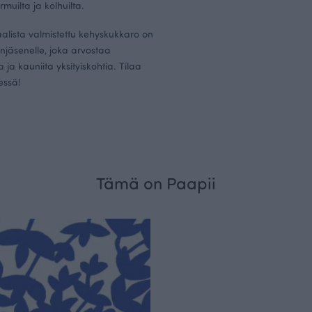
muilta ja kolhuilta.
alista valmistettu kehyskukkaro on
njäsenelle, joka arvostaa
 ja kauniita yksityiskohtia. Tilaa
essä!
Tämä on Paapii