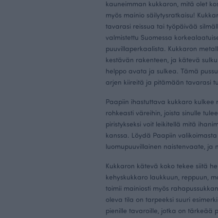
kauneimman kukkaron, mitä olet ko
myös mainio säilytysratkaisu! Kukka
tavarasi reissua tai työpäivää silmäl
valmistettu Suomessa korkealaatuis
puuvillaperkaalista. Kukkaron metall
kestävän rakenteen, ja kätevä sulk
helppo avata ja sulkea. Tämä puss
arjen kiireitä ja pitämään tavarasi t
Paapiin ihastuttava kukkaro kulkee 
rohkeasti väreihin, joista sinulle tule
piristykseksi voit leikitellä mitä ihan
kanssa. Löydä Paapiin valikoimast
luomupuuvillainen
naistenvaate
, ja
Kukkaron kätevä koko tekee siitä h
kehyskukkaro laukkuun, reppuun, m
toimii mainiosti myös rahapussukkana
oleva tila on tarpeeksi suuri esimerki
pienille tavaroille, jotka on tärkeää 