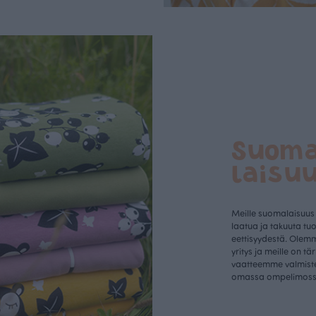
Suom
laisu
Meille suomalaisuus
laatua ja takuuta tu
eettisyydestä. Olem
yritys ja meille on tä
vaatteemme valmist
omassa ompelimos