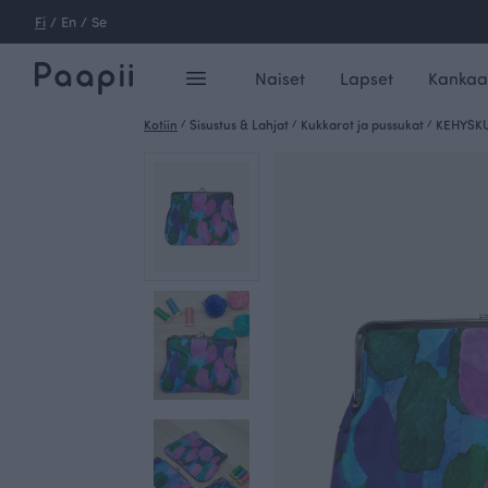
Fi
/
En
/
Se
Naiset
Lapset
Kankaa
Kotiin
/
Sisustus & Lahjat
/
Kukkarot ja pussukat
/
KEHYSKU