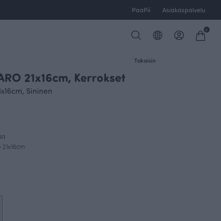
PaaPii
Asiakaspalvelu
0
Takaisin
RO 21x16cm, Kerrokset
16cm, Sininen
sa
o 21x16cm