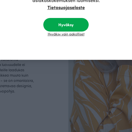
asiakaskokemuksen luomiseksi.
Tietosuojaseloste
Hyväksy
Hyväksy vain pakolliset
u
vallatonta
 luovuudelle ei
Meille laadukas
aikkea muuta kuin
– se on omanlaista,
istettavaa designia,
rvopohja.