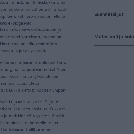
skaan omistanut. Kehyskukkaro on
roon pakkaat vaivattomasti tärkeät
Suunnittelijat
läpitäen. Kukkaro on suunniteltu ja
esta ekologisesta
inen kehys antaa sille vankan ja
Materiaali ja hoit
umekanismi varmistaa, että se on
ukka on suunniteltu kestämään
urvassa ja järjestyksessä.
mukanasi arjessa ja juhlassa! Tartu
e energinen ja positiivinen olo! Arjen
impien kuosi- ja väriyhdistelmien
a samaa kuosia oleva
 nauti kukkaloistosta vuoden ympäri!
elpon kuljettaa mukana. Sujauta
atkalaukkuun tai taskuun. Kukkaro
 ja meikkien säilytykseen. Sisällä
ksi avaimille, puhelimelle tai muille
pitää tallessa. Hellävarainen