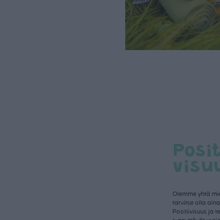
Posit
visu
Olemme yhtä mielt
tarvitse olla ain
Positiivisuus ja 
synnyttävät uusia