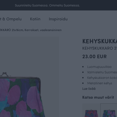
Ilmainen toimitus yli 100 € tilauksille Suomessa.
t & Ompelu
Kotiin
Inspiroidu
KKARO 21x16cm, Kerrokset, vaaleansininen
KEHYSKUKKA
KEHYSKUKKARO 21x
23.00 EUR
Luomupuuvillaa
Valmistettu Suomes
Kehyskukkaron kok
Metallinen kehys
Lue lisää
Katso muut värit