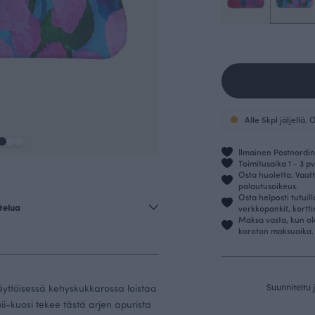
Alle 5kpl jäljellä.
Ilmainen Postnordin 
Toimitusaika 1 - 3 pv
Osta huoletta. Vaatt
palautusoikeus.
Osta helposti tutuil
telua
verkkopankit, kortt
Maksa vasta, kun ol
koroton maksuaika.
Suunniteltu
yttöisessä kehyskukkarossa loistaa
ii-kuosi tekee tästä arjen apurista