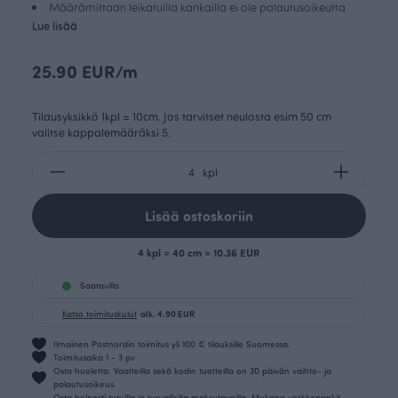
Määrämittaan leikatuilla kankailla ei ole palautusoikeutta
Lue lisää
25.90 EUR/m
Tilausyksikkö 1kpl = 10cm. Jos tarvitset neulosta esim 50 cm
valitse kappalemääräksi 5.
kpl
Lisää ostoskoriin
4 kpl = 40 cm = 10.36 EUR
Saatavilla
Katso toimituskulut
alk. 4.90 EUR
Ilmainen Postnordin toimitus yli 100 € tilauksille Suomessa.
Toimitusaika 1 - 3 pv
Osta huoletta. Vaatteilla sekä kodin tuotteilla on 30 päivän vaihto- ja
palautusoikeus.
Osta helposti tutuilla ja turvallisilla maksutavoilla. Mukana verkkopankit,