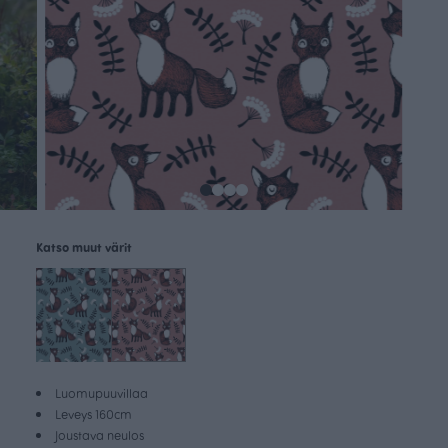
Katso muut värit
Luomupuuvillaa
Leveys 160cm
Joustava neulos