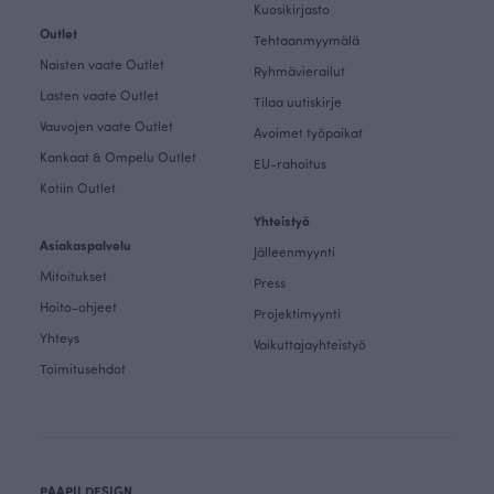
Kuosikirjasto
Outlet
Tehtaanmyymälä
Naisten vaate Outlet
Ryhmävierailut
Lasten vaate Outlet
Tilaa uutiskirje
Vauvojen vaate Outlet
Avoimet työpaikat
Kankaat & Ompelu Outlet
EU-rahoitus
Kotiin Outlet
Yhteistyö
Asiakaspalvelu
Jälleenmyynti
Mitoitukset
Press
Hoito-ohjeet
Projektimyynti
Yhteys
Vaikuttajayhteistyö
Toimitusehdot
PAAPII DESIGN