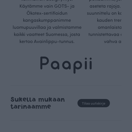
Käytämme vain GOTS- ja
aseteta rajoja. Mei
Ökotex-sertifioidun
suunnittelu on kaikk
kangaskumppanimme
kauden trendejä
luomupuuvillaa ja valmistamme
omanlaista, aja
kaikki vaatteet Suomessa, josta
tunnistettavaa desig
kertoo Avainlippu-tunnus.
vahva arvop
Sukella mukaan
Tilaa uutiskirje
tarinaamme