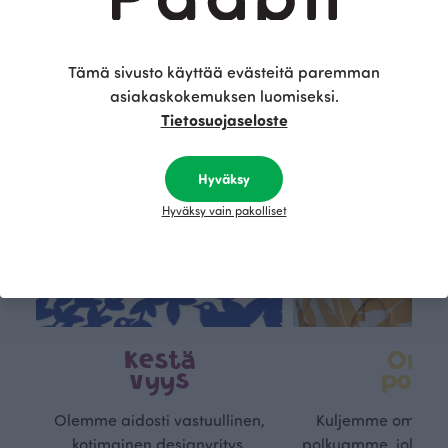
Tämä on Paapii
Tämä sivusto käyttää evästeitä paremman
asiakaskokemuksen luomiseksi.
Tietosuojaseloste
Hyväksy
Hyväksy vain pakolliset
Kestä
Oma
vyys
polk
Olemme aidosti vastuullinen,
Kuljemme omaa, v
kotimainen designyritys.
polkuamme, jolla lu