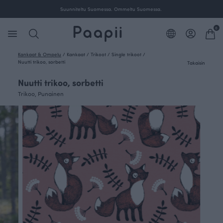
Ilmainen toimitus yli 100 € tilauksille Suomessa.
0
Kankaat & Ompelu
/
Kankaat
/
Trikoot
/
Single trikoot
/
Nuutti trikoo, sorbetti
Takaisin
Nuutti trikoo, sorbetti
Trikoo, Punainen