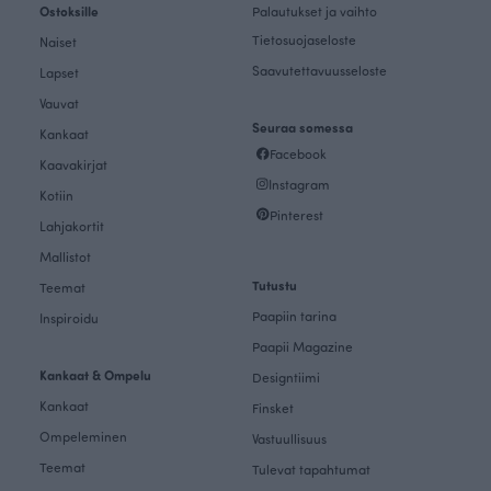
Ostoksille
Palautukset ja vaihto
Tietosuojaseloste
Naiset
Saavutettavuusseloste
Lapset
Vauvat
Seuraa somessa
Kankaat
Facebook
Kaavakirjat
Instagram
Kotiin
Pinterest
Lahjakortit
Mallistot
Tutustu
Teemat
Paapiin tarina
Inspiroidu
Paapii Magazine
Kankaat & Ompelu
Designtiimi
Kankaat
Finsket
Ompeleminen
Vastuullisuus
Teemat
Tulevat tapahtumat