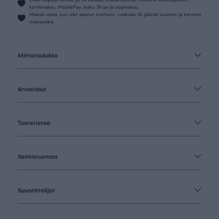
korttimaksu, MobilePay, lasku 30 pv ja osamaksu.
Maksa vasta, kun olet saanut tuotteen. Laskulla 30 päivän kuluton ja koroton
maksuaika.
Mittataulukko
Arvostelut
Tuotetietoa
Valmistusmaa
Suunnittelijat