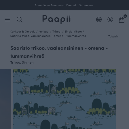
ille Suomessa.
Suunniteltu Suomessa. Ommeltu Suom
0
Kankaat & Ompelu
/
Kankaat
/
Trikoot
/
Single trikoot
/
Saaristo trikoo, vaaleansininen - omena - tummanvihreä
Takaisin
Saaristo trikoo, vaaleansininen - omena -
tummanvihreä
Trikoo, Sininen