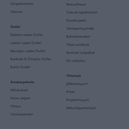
Ompeleminen
Vastuullisuus
Teemat
Tulevat tapahtumat
Kuosikirjasto
Outlet
Tehtaanmyymälä
Naisten vaate Outlet
Ryhmävierailut
Lasten vaate Outlet
Tilaa uutiskirje
Vauvojen vaate Outlet
Avoimet työpaikat
Kankaat & Ompelu Outlet
EU-rahoitus
Kotiin Outlet
Yhteistyö
Asiakaspalvelu
Jälleenmyynti
Mitoitukset
Press
Hoito-ohjeet
Projektimyynti
Yhteys
Vaikuttajayhteistyö
Toimitusehdot