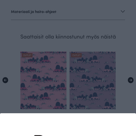
Materiaali ja hoito-ohjeet
Saattaisit olla kiinnostunut myös näistä
OUTLET
OUTLET
Saaristo trikoo, vaaleanpunainen - pinkki - mustikka
Saaristo trikoo, lila - vaaleanpunainen - mustikka
Punainen
Violetti
15.00 EUR/m
15.00 EUR/m
25.90 EUR/m
25.90 EUR/m