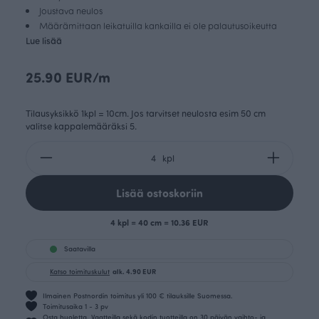
Joustava neulos
Määrämittaan leikatuilla kankailla ei ole palautusoikeutta
Lue lisää
25.90 EUR/m
Tilausyksikkö 1kpl = 10cm. Jos tarvitset neulosta esim 50 cm
valitse kappalemääräksi 5.
kpl
Lisää ostoskoriin
4 kpl = 40 cm = 10.36 EUR
Saatavilla
Katso toimituskulut
alk. 4.90 EUR
Ilmainen Postnordin toimitus yli 100 € tilauksille Suomessa.
Toimitusaika 1 - 3 pv
Osta huoletta. Vaatteilla sekä kodin tuotteilla on 30 päivän vaihto- ja