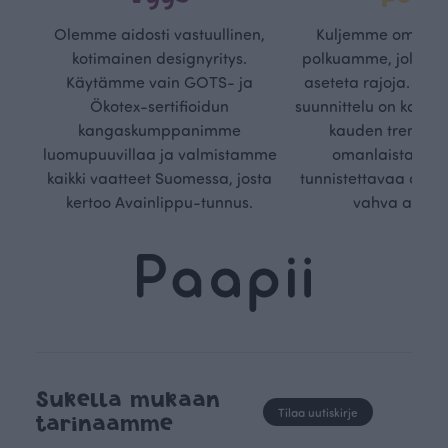
Olemme aidosti vastuullinen,
Kuljemme omaa, v
kotimainen designyritys.
polkuamme, jolla lu
Käytämme vain GOTS- ja
aseteta rajoja. Mei
Ökotex-sertifioidun
suunnittelu on kaikk
kangaskumppanimme
kauden trendejä
luomupuuvillaa ja valmistamme
omanlaista, aja
kaikki vaatteet Suomessa, josta
tunnistettavaa desig
kertoo Avainlippu-tunnus.
vahva arvop
Sukella mukaan
Tilaa uutiskirje
tarinaamme