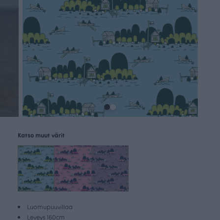
Katso muut värit
Luomupuuvillaa
Leveys 160cm