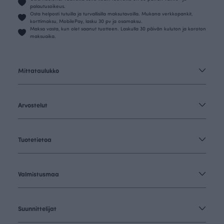
palautusoikeus.
Osta helposti tutuilla ja turvallisilla maksutavoilla. Mukana verkkopankit,
korttimaksu, MobilePay, lasku 30 pv ja osamaksu.
Maksa vasta, kun olet saanut tuotteen. Laskulla 30 päivän kuluton ja koroton
maksuaika.
Mittataulukko
Arvostelut
Tuotetietoa
Valmistusmaa
Suunnittelijat