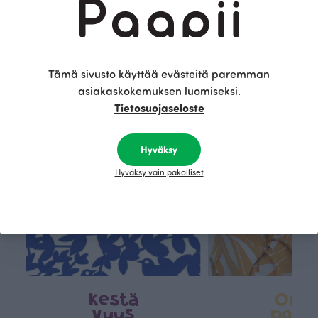
Tämä on Paapii
Tämä sivusto käyttää evästeitä paremman
asiakaskokemuksen luomiseksi.
Tietosuojaseloste
Hyväksy
Hyväksy vain pakolliset
Kestä
Oma
vyys
polk