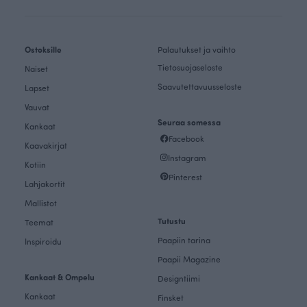
Ostoksille
Palautukset ja vaihto
Tietosuojaseloste
Naiset
Saavutettavuusseloste
Lapset
Vauvat
Seuraa somessa
Kankaat
Facebook
Kaavakirjat
Instagram
Kotiin
Pinterest
Lahjakortit
Mallistot
Tutustu
Teemat
Paapiin tarina
Inspiroidu
Paapii Magazine
Kankaat & Ompelu
Designtiimi
Kankaat
Finsket