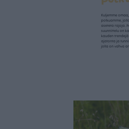
Kuljemme omaa, 
polkuamme, jolla
aseteta rajoja. 
suunnittelu on k
kauden trendejä 
ajatonta ja tunn
jolla on vahva a