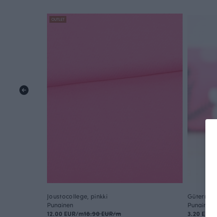
OUTLET
Joustocollege, pinkki
Gütermann
Punainen
Punainen
12.00 EUR/m
18.90 EUR/m
3.20 EUR