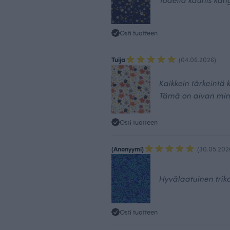
Osti tuotteen
Tuija
(04.06.2026)
Kaikkein tärkeintä k
Tämä on aivan min
Osti tuotteen
(Anonyymi)
(30.05.202
Hyvälaatuinen triko
Osti tuotteen