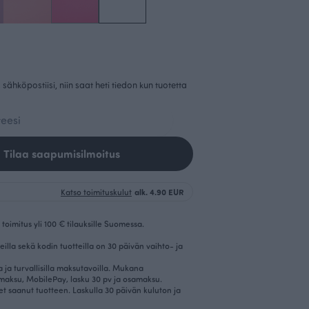
sähköpostiisi, niin saat heti tiedon kun tuotetta
Tilaa saapumisilmoitus
Katso toimituskulut
alk. 4.90 EUR
toimitus yli 100 € tilauksille Suomessa.
eilla sekä kodin tuotteilla on 30 päivän vaihto- ja
la ja turvallisilla maksutavoilla. Mukana
imaksu, MobilePay, lasku 30 pv ja osamaksu.
et saanut tuotteen. Laskulla 30 päivän kuluton ja