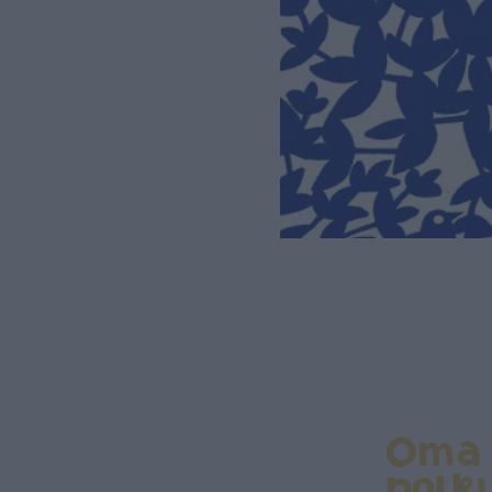
Oma
polk