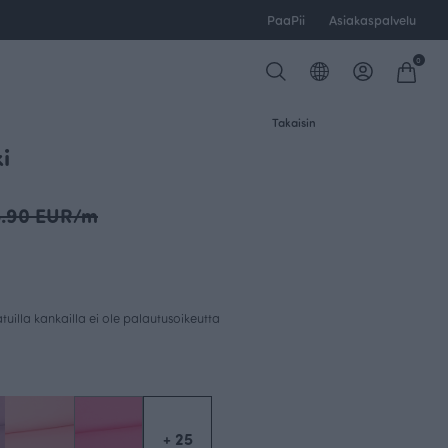
PaaPii
Asiakaspalvelu
0
Takaisin
i
5.90 EUR/m
uilla kankailla ei ole palautusoikeutta
+ 25