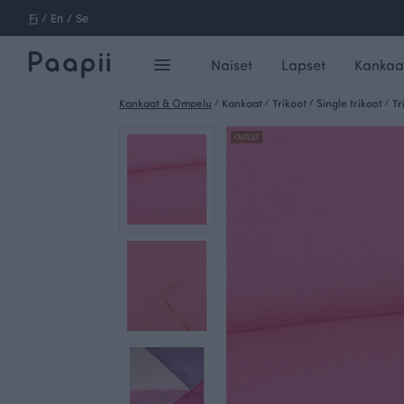
Fi
/
En
/
Se
Naiset
Lapset
Kankaa
Kankaat & Ompelu
/
Kankaat
/
Trikoot
/
Single trikoot
/
Tr
OUTLET