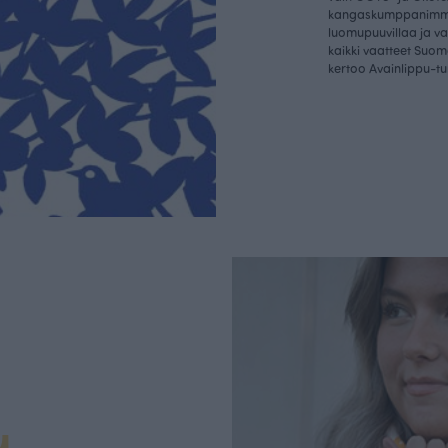
kangaskumppanim
luomupuuvillaa ja 
kaikki vaatteet Suom
kertoo Avainlippu-tu
u