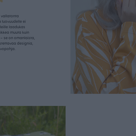
vallatonta
 luovuudelle ei
Meille laadukas
aikkea muuta kuin
– se on omanlaista,
istettavaa designia,
rvopohja.