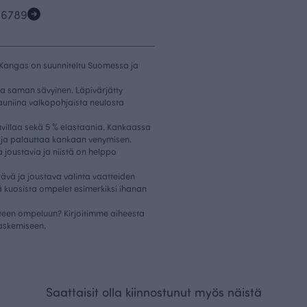
5
6
7
8
9
. Kangas on suunniteltu Suomessa ja
a saman sävyinen. Läpivärjätty
kauniina valkopohjaista neulosta
villaa sekä 5 % elastaania. Kankaassa
 ja palauttaa kankaan venymisen.
 joustavia ja niistä on helppo
ävä ja joustava valinta vaatteiden
ä kuosista ompelet esimerkiksi ihanan
atteen ompeluun? Kirjoitimme aiheesta
laskemiseen.
Saattaisit olla kiinnostunut myös näistä