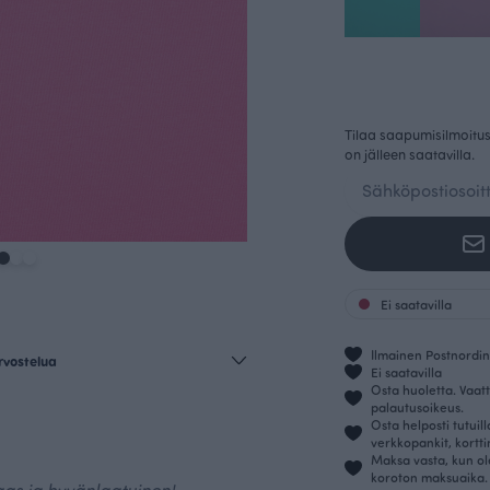
Tilaa saapumisilmoitus 
on jälleen saatavilla.
Ei saatavilla
Ilmainen Postnordin 
rvostelua
Ei saatavilla
Osta huoletta. Vaatt
palautusoikeus.
Osta helposti tutuil
verkkopankit, kortt
Maksa vasta, kun ol
koroton maksuaika.
gas ja hyvänlaatuinen!