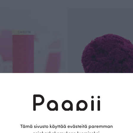
 ompelulanka, pinkki 382
Puuvillatupsu 7cm, violetti
Tämä sivusto käyttää evästeitä paremman
Violetti
1.50 EUR