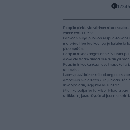
1
2
3
4
Paapiin pinkki yksivärinen trikooneulos
valmistettu EU:ssa.
Kankaan nurja puoli on etupuolen kanss
materiaali kestää käyttöä ja kulutusta 
pidempään.
Paapiin trikookangas on 95 % luomupuu
oleva elastaani antaa mukavan jouston
Paapiin trikookankaat ovat napakoita ja
ommella.
Luomupuuvillainen trikookangas on kest
ompeluun niin arkeen kuin juhlaan. Täst
trikoopaidan, legginsit tai tunikan.
Mietitkö paljonko tarvitset trikoota va
artikkeli
n, josta löydät ohjeet menekin 