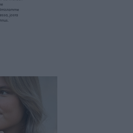
me
valmistamme
essa, josta
nnus.