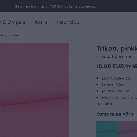
Ilmainen toimitus yli 100 € tilauksille Suomessa.
t & Ompelu
Kotiin
Inspiroidu
ikoo, pinkki
Trikoo, pinkk
OUTLET
Trikoo, Punainen
10.00 EUR/m
1
Luomupuuvillaa
Leveys 160cm
Joustava neulos
Määrämittaan leikat
Lue lisää
Katso muut värit