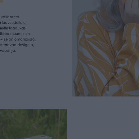
vallatonta
 luovuudelle ei
Meille laadukas
aikkea muuta kuin
– se on omanlaista,
istettavaa designia,
rvopohja.