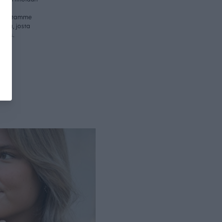
me
valmistamme
essa, josta
nnus.