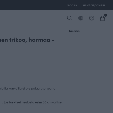
PaaPii
Asiakaspalvelu
0
Takaisin
inen trikoo, harmaa -
uilla kankailla ei ole palautusoikeutta
cm. Jos tarvitset neulosta esim 50 cm valitse