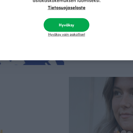
asiakaskokemuksen luomiseksi.
kangaskumppanim
Tietosuojaseloste
luomupuuvillaa ja 
kaikki vaatteet Suom
kertoo Avainlippu-tu
Hyväksy
Hyväksy vain pakolliset
u