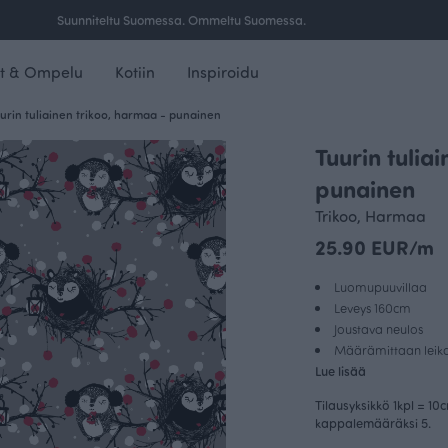
Ilmainen toimitus yli 100 € tilauksille Suomessa.
t & Ompelu
Kotiin
Inspiroidu
urin tuliainen trikoo, harmaa - punainen
Tuurin tulia
punainen
Trikoo, Harmaa
25.90 EUR/m
Luomupuuvillaa
Leveys 160cm
Joustava neulos
Määrämittaan leikat
Lue lisää
Tilausyksikkö 1kpl = 10
kappalemääräksi 5.