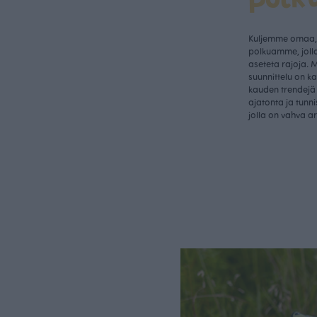
Kuljemme omaa, 
polkuamme, jolla
aseteta rajoja. 
suunnittelu on k
kauden trendejä 
ajatonta ja tunn
jolla on vahva a