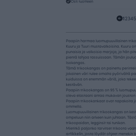
Osti tuotteen
1
2
3
4
Paapiin harmaa luomupuuvillainen trik
Kuuru ja Tuuri mustavalkoisina. Kuuru o
punaisia ja valkoisia marjoja, ja hän pit
pientä lahjaa tassuissaan. Tämän joulua
Isokangas.
Tämä trikookangas on painettu perintei
jokainen väri tulee omalta pyörivältä p
kuiduissa on enemmän väriä, joka tekee
kestävän.
Paapiin trikookangas on 95 % luomupuu
oleva elastaani antaa mukavan jouston
Paapiin trikookankaat ovat napakoita ja
ommella.
Luomupuuvillainen trikookangas on kest
ompeluun niin arkeen kuin juhlaan. Täst
trikoopaidan, legginsit tai tunikan.
Mietitkö paljonko tarvitset trikoota va
artikkeli
n, josta löydät ohjeet menekin 