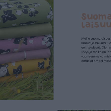
Suom
laisu
Meille suomalaisuus
laatua ja takuuta tu
eettisyydestä. Olem
yritys ja meille on tä
vaatteemme valmist
omassa ompelimos