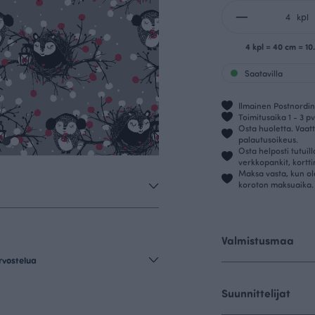
kpl
4 kpl = 40 cm = 1
Saatavilla
Ilmainen Postnordin 
Toimitusaika 1 - 3 pv
Osta huoletta. Vaatt
palautusoikeus.
Osta helposti tutuil
verkkopankit, kortt
Maksa vasta, kun ol
koroton maksuaika.
Valmistusmaa
rvostelua
Suunnittelijat