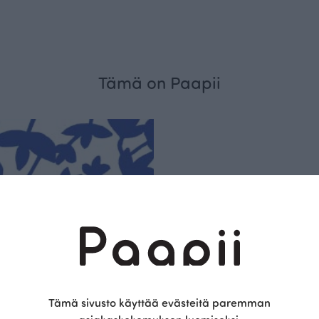
Tämä on Paapii
Kestä
vyys
Olemme aidosti vastu
Tämä sivusto käyttää evästeitä paremman
kotimainen designyr
vain GOTS- ja Ökotex