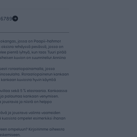
5
6
7
8
9
ookangas, jossa on Paapii-hahmot
n oksista tehdyssä pesässä, jossa on
elee pientä lyhtyä, kun taas Tuuri pitää
iheisen kuvion on suunnitellut Anniina
sesti rotaatiopainamalla, jossa
ainoseulalta. Rotaatiopainetun kankaan
 kankaan kuviosta hyvin käyttöä
villaa sekä 5 % elastaania. Kankaassa
 ja palauttaa kankaan venymisen.
 joustavia ja niistä on helppo
ävä ja joustava valinta vaatteiden
ä kuosista ompelet esimerkiksi ihanan
atteen ompeluun? Kirjoitimme aiheesta
laskemiseen.