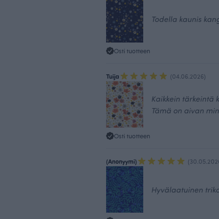
Todella kaunis kan
Osti tuotteen
Tuija
(04.06.2026)
Kaikkein tärkeintä k
Tämä on aivan min
Osti tuotteen
(Anonyymi)
(30.05.202
Hyvälaatuinen triko