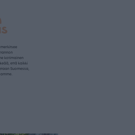
a
us
 merkitsee
otannon
me kotimainen
rkeää, että kaikki
etaan Suomessa,
samme.