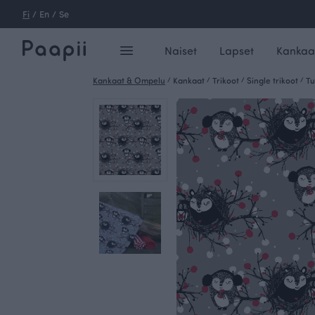
Fi
/
En
/
Se
Naiset
Lapset
Kankaa
Kankaat & Ompelu
/
Kankaat
/
Trikoot
/
Single trikoot
/
Tu