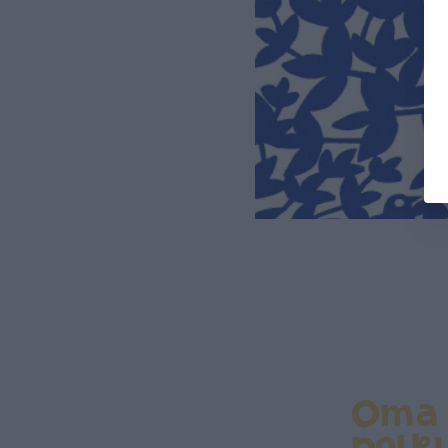
Oma
polk