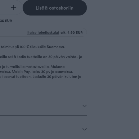
Lisää ostoskoriin
0.36 EUR
Katso toimituskulut
alk. 4.90 EUR
toimitus yli 100 € tilauksille Suomessa.
eilla sekä kodin tuotteilla on 30 päivän vaihto- ja
la ja turvallisilla maksutavoilla. Mukana
imaksu, MobilePay, lasku 30 pv ja osamaksu.
et saanut tuotteen. Laskulla 30 päivän kuluton ja