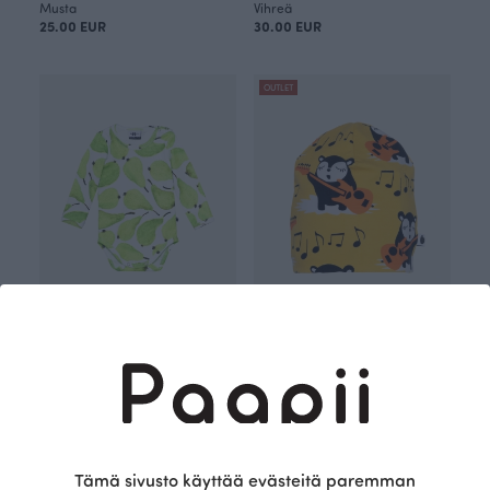
Musta
Vihreä
25.00 EUR
30.00 EUR
OUTLET
BODY, Päärynä
LASTEN TRIKOOPIPO, Myyry rokkaa
Vihreä
15.00 EUR
23.00 EUR
37.00 EUR
OUTLET
OUTLET
Tämä sivusto käyttää evästeitä paremman