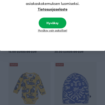
asiakaskokemuksen luomiseksi.
Tietosuojaseloste
Hyväksy
Hyväksy vain pakolliset
LASTEN TRIKOOPIPO, Perhoset
ULJAS paita, Kilpa-autot
15.00 EUR
23.00 EUR
30.00 EUR
39.00 EUR
OUTLET
OUTLET