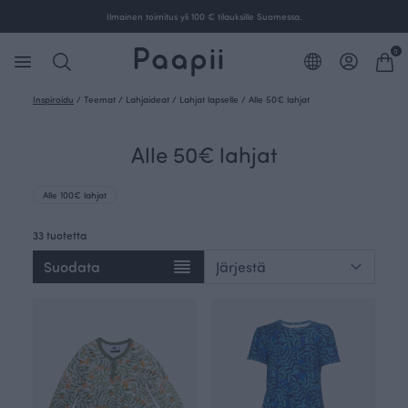
Ilmainen toimitus yli 100 € tilauksille Suomessa.
0
Inspiroidu
/
Teemat
/
Lahjaideat
/
Lahjat lapselle
/
Alle 50€ lahjat
Alle 50€ lahjat
Alle 100€ lahjat
33 tuotetta
Suodata