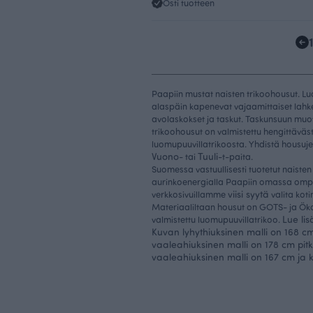
Osti tuotteen
Paapiin mustat naisten trikoohousut. L
alaspäin kapenevat vajaamittaiset lahk
avolaskokset ja taskut. Taskunsuun muoto
trikoohousut on valmistettu hengittäväs
luomupuuvillatrikoosta. Yhdistä housuj
Vuono
Tuuli
- tai
-t-paita.
Suomessa vastuullisesti tuotetut naiste
aurinkoenergialla Paapiin omassa omp
viisi syytä
verkkosivuillamme
valita kot
Materiaaliltaan housut on GOTS- ja Öko
Lue li
valmistettu luomupuuvillatrikoo.
Kuvan lyhythiuksinen malli on 168 c
vaaleahiuksinen malli on 178 cm pi
vaaleahiuksinen malli on 167 cm ja