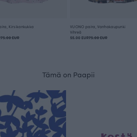
ta, Kirsikankukka
VUONO paita, Vanhakaupunki
Vihreä
R
75.00 EUR
55.00 EUR
75.00 EUR
Tämä on Paapii