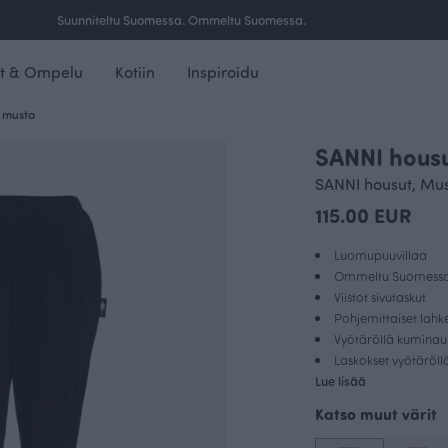
Ilmainen toimitus yli 100 € tilauksille Suomessa.
t & Ompelu
Kotiin
Inspiroidu
 musta
SANNI housu
SANNI housut, Mu
115.00 EUR
Luomupuuvillaa
Ommeltu Suomess
Viistot sivutaskut
Pohjemittaiset lahk
Vyötäröllä kumina
Laskokset vyötäröll
Lue lisää
Katso muut värit