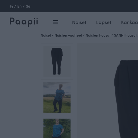
Fi
/
En
/
Se
Naiset
Lapset
Kankaa
Naiset
/
Naisten vaatteet
/
Naisten housut
/
SANNI housut,