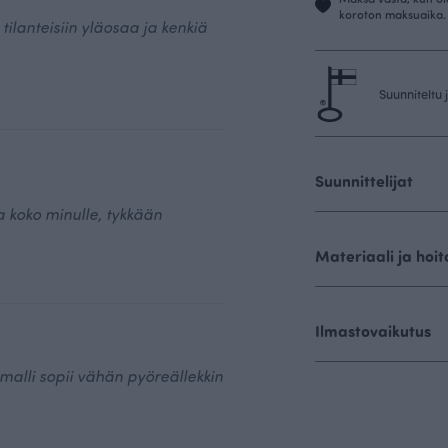
koroton maksuaika.
i tilanteisiin yläosaa ja kenkiä
Suunniteltu
Suunnittelijat
a koko minulle, tykkään
Materiaali ja hoit
Ilmastovaikutus
malli sopii vähän pyöreällekkin