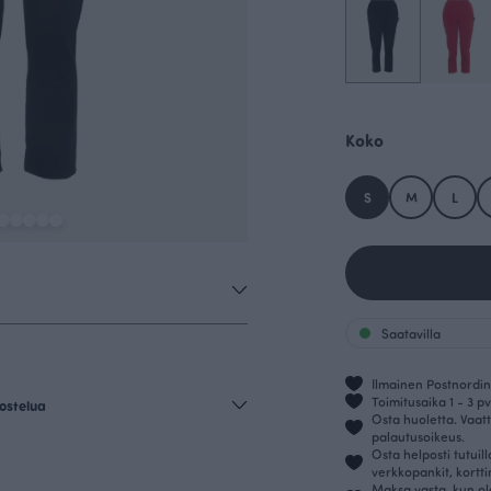
Koko
S
M
L
Saatavilla
Ilmainen Postnordin 
Toimitusaika 1 - 3 pv
ostelua
Osta huoletta. Vaatt
palautusoikeus.
Osta helposti tutuil
verkkopankit, kortt
Maksa vasta, kun ol