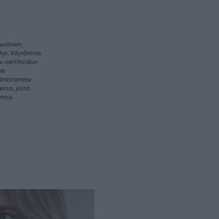
ullinen,
itys. Käytämme
-sertifioidun
me
valmistamme
essa, josta
nnus.