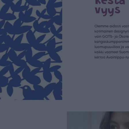
Kestä
vyys
Olemme aidosti vastu
kotimainen designyr
vain GOTS- ja Ökotex
kangaskumppanim
luomupuuvillaa ja 
kaikki vaatteet Suom
kertoo Avainlippu-tu