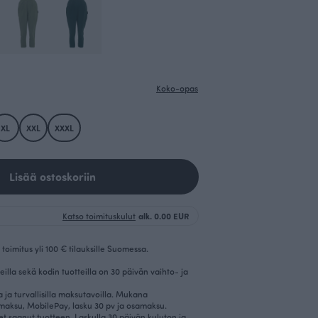
Koko-opas
XL
XXL
XXXL
Lisää ostoskoriin
Katso toimituskulut
alk. 0.00 EUR
toimitus yli 100 € tilauksille Suomessa.
eilla sekä kodin tuotteilla on 30 päivän vaihto- ja
la ja turvallisilla maksutavoilla. Mukana
imaksu, MobilePay, lasku 30 pv ja osamaksu.
et saanut tuotteen. Laskulla 30 päivän kuluton ja