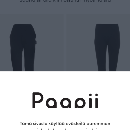
Tämä sivusto käyttää evästeitä paremman
usut, musta
SILJA collegeleggins, musta
Musta