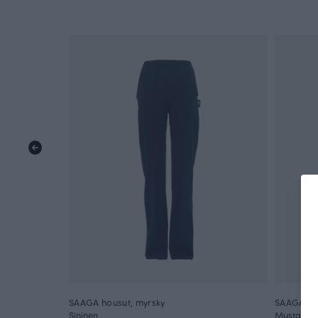
SAAGA housut, myrsky
SAAGA ho
Sininen
Musta