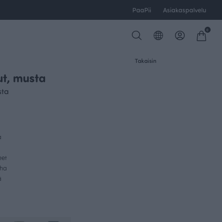
PaaPii
Asiakaspalvelu
0
Takaisin
t, musta
sta
a
eet
uha
ä