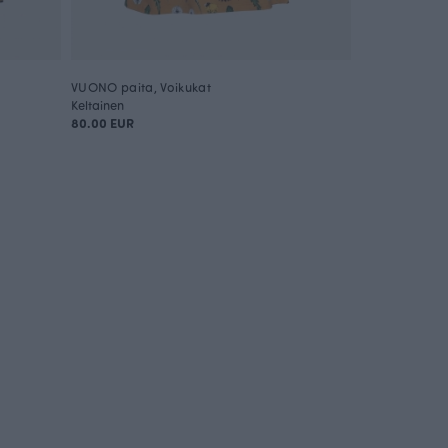
VUONO paita, Voikukat
TUULI paita, K
Keltainen
Vihreä
80.00 EUR
80.00 EUR