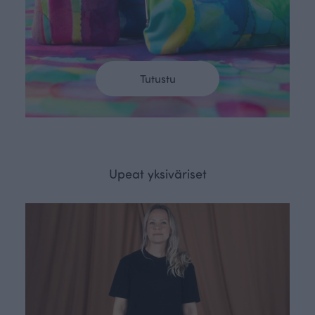
Tutustu
Upeat yksiväriset