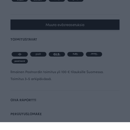
Muuta evästeasetuksia
TOIMITUSTAVAT
Ilmainen Postnordin toimitus yli 100 € tilauksille Suomessa.
Toimitus 3-5 arkipäivässä.
OIVA RAPORTTI
PERUUTUSLOMAKE