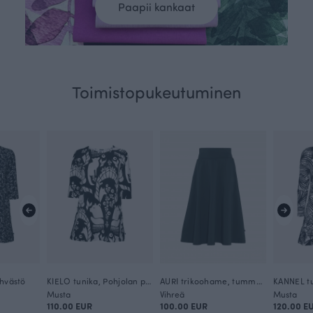
Paapii kankaat
Toimistopukeutuminen
ehvästö
KIELO tunika, Pohjolan portti
AURI trikoohame, tummanvihreä
KANNEL tu
Musta
Vihreä
Musta
110.00 EUR
100.00 EUR
120.00 E