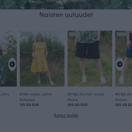
Kotimaista ja kestävää
Naisten uutuudet
Saumoja myöten suomalainen
Kaikki vaatteemme on ommeltu Suomessa omassa
UUTUUS
UUTUUS
UUTUUS
ompelimossamme.
Ostoksille
Lehto
KIIRA mekko, Lehto
RONJA shortsit, musta
RONJA sho
Keltainen
Musta
Sininen
110.00 EUR
100.00 EUR
100.00 E
Katso kaikki