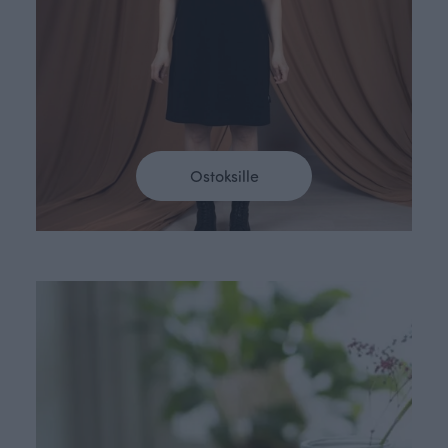
Ostoksille
Väritä kotisi