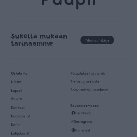
Sukella mukaan
Tilaa uutiskirje
tarinaamme
Ostoksille
Palautukset ja vaihto
Tietosuojaseloste
Naiset
Saavutettavuusseloste
Lapset
Vauvat
Seuraa somessa
Kankaat
Facebook
Kaavakirjat
Instagram
Kotiin
Pinterest
Lahjakortit