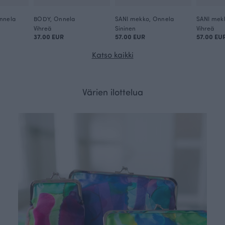
nnela
BODY, Onnela
SANI mekko, Onnela
SANI mek
Vihreä
Sininen
Vihreä
37.00 EUR
57.00 EUR
57.00 EU
Katso kaikki
Värien ilottelua