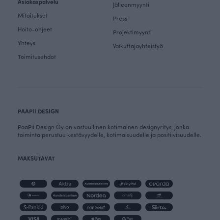
Asiakaspalvelu
Jälleenmyynti
Mitoitukset
Press
Hoito-ohjeet
Projektimyynti
Yhteys
Vaikuttajayhteistyö
Toimitusehdot
PAAPII DESIGN
PaaPii Design Oy on vastuullinen kotimainen designyritys, jonka
toiminta perustuu kestävyydelle, kotimaisuudelle ja positiivisuudelle.
MAKSUTAVAT