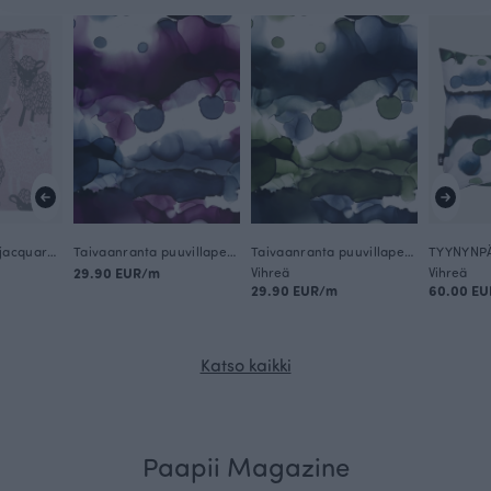
TORKKUPEITTO jacquard, Bää
Taivaanranta puuvillaperkaali, violetti
Taivaanranta puuvillaperkaali, metsä
29.90 EUR/m
Vihreä
Vihreä
29.90 EUR/m
60.00 EU
Katso kaikki
Paapii Magazine