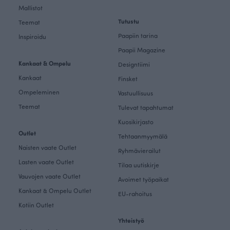
Mallistot
Tutustu
Teemat
Paapiin tarina
Inspiroidu
Paapii Magazine
Kankaat & Ompelu
Designtiimi
Kankaat
Finsket
Ompeleminen
Vastuullisuus
Teemat
Tulevat tapahtumat
Kuosikirjasto
Outlet
Tehtaanmyymälä
Naisten vaate Outlet
Ryhmävierailut
Lasten vaate Outlet
Tilaa uutiskirje
Vauvojen vaate Outlet
Avoimet työpaikat
Kankaat & Ompelu Outlet
EU-rahoitus
Kotiin Outlet
Yhteistyö