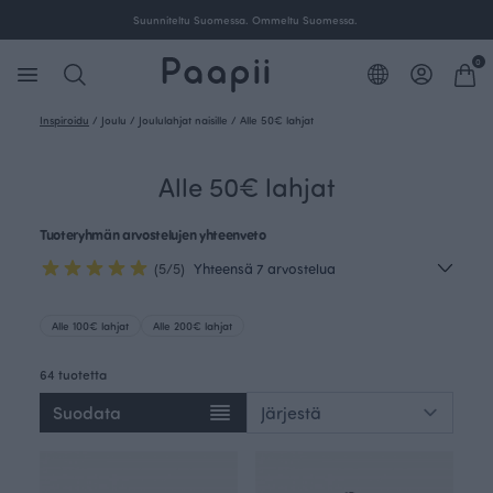
itus yli 100 € tilauksille Suomessa.
Suunniteltu Suom
0
Inspiroidu
/
Joulu
/
Joululahjat naisille
/
Alle 50€ lahjat
Alle 50€ lahjat
Tuoteryhmän arvostelujen yhteenveto
(5/5)
Yhteensä 7 arvostelua
Alle 100€ lahjat
Alle 200€ lahjat
64 tuotetta
Suodata