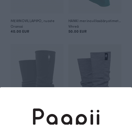
MERINOVILLAPIPO, ruoste
HANKI merinovillasäärystimet, tummanvihreä
Oranssi
Vihreä
40.00 EUR
50.00 EUR
HANKI merinovillasäärystimet, musta
HANKI merinovillasäärystimet, harmaa
Musta
Harmaa
50.00 EUR
50.00 EUR