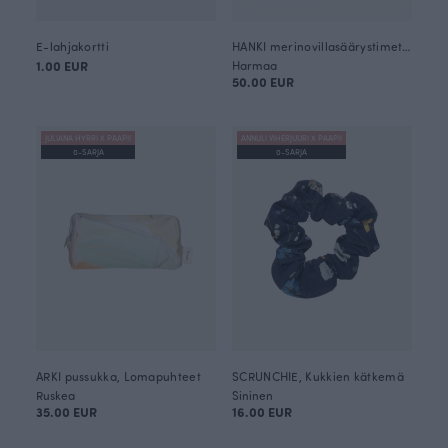
E-lahjakortti
HANKI merinovillasäärystimet, Käpälikkö
1.00 EUR
Harmaa
50.00 EUR
JULIANA HYRRI X PAAPII
ANNULI VIHERJUURI X PAAPII
0-SARJA
0-SARJA
ARKI pussukka, Lomapuhteet
SCRUNCHIE, Kukkien kätkemä
Ruskea
Sininen
35.00 EUR
16.00 EUR