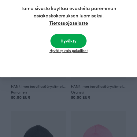
Tämä sivusto käyttää evästeitä paremman
asiakaskokemuksen luomiseksi.
Tietosuojaseloste
Hyväksy
Hyväksy vain pakolliset
HANKI merinovillasäärystimet, vaaleanpunainen
HANKI merinovillasäärystimet, ruoste
Punainen
Oranssi
50.00 EUR
50.00 EUR