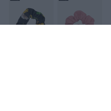
SCRUNCHIE, Voikukat
SCRUNCHIE, sorbetti
Musta
Punainen
16.00 EUR
16.00 EUR
JULIANA HYRRI X PAAPII
JULIANA HYRRI X PAAPII
0-SARJA
0-SARJA