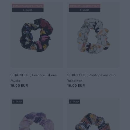
ANNULI VIHERJUURI X PAAPII
ANNULI VIHERJUURI X PAAPII
0-SARJA
0-SARJA
SCRUNCHIE, Kesän kuiskaus
SCRUNCHIE, Poutapilven alla
Musta
Valkoinen
16.00 EUR
16.00 EUR
0-SARJA
0-SARJA