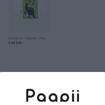
Kutsukortti / Inbjudan, Dino
8.00 EUR
Suunnittelija: Anniina Isokangas (2016)
Hyppää mukaan rohkeiden dinojen seikkailuun!
Satoja miljoonia vuosia sitten maapallolla
tömistelleet hirmuliskot lukeutuvat Paapiin
rakastetuimpiin kuoseihin. Dino-kuosi muodostuu