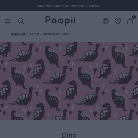
Suunniteltu Suomessa. Ommeltu Suomessa.
0
Inspiroidu
/
Teemat
/
Kuosikirjasto
/
Dino
Dino