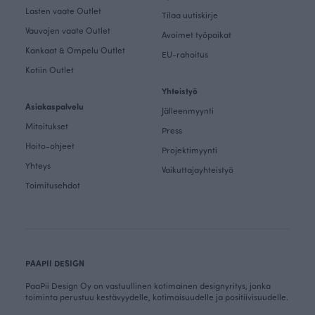
Lasten vaate Outlet
Tilaa uutiskirje
Vauvojen vaate Outlet
Avoimet työpaikat
Kankaat & Ompelu Outlet
EU-rahoitus
Kotiin Outlet
Yhteistyö
Asiakaspalvelu
Jälleenmyynti
Mitoitukset
Press
Hoito-ohjeet
Projektimyynti
Yhteys
Vaikuttajayhteistyö
Toimitusehdot
PAAPII DESIGN
PaaPii Design Oy on vastuullinen kotimainen designyritys, jonka
toiminta perustuu kestävyydelle, kotimaisuudelle ja positiivisuudelle.