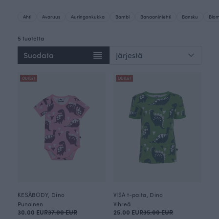
Ahti
Avaruus
Auringonkukka
Bambi
Banaaninlehti
Bansku
Blo
5 tuotetta
Suodata
OUTLET
OUTLET
KESÄBODY, Dino
VISA t-paita, Dino
Punainen
Vihreä
30.00 EUR
37.00 EUR
25.00 EUR
35.00 EUR