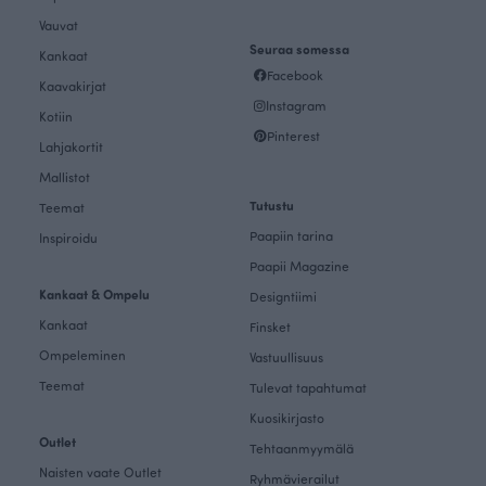
Vauvat
Seuraa somessa
Kankaat
Facebook
Kaavakirjat
Instagram
Kotiin
Pinterest
Lahjakortit
Mallistot
Tutustu
Teemat
Paapiin tarina
Inspiroidu
Paapii Magazine
Kankaat & Ompelu
Designtiimi
Kankaat
Finsket
Ompeleminen
Vastuullisuus
Teemat
Tulevat tapahtumat
Kuosikirjasto
Outlet
Tehtaanmyymälä
Naisten vaate Outlet
Ryhmävierailut