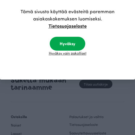
viekkaiden dinosaurusten sommitelmasta ja se on
luonnosteltu vektorigrafiikkana.
Tämä sivusto käyttää evästeitä paremman
asiakaskokemuksen luomiseksi.
Tietosuojaseloste
Hyväksy
Hyväksy vain pakolliset
Sukella mukaan
Tilaa uutiskirje
tarinaamme
Ostoksille
Palautukset ja vaihto
Tietosuojaseloste
Naiset
Saavutettavuusseloste
Lapset