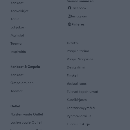
Seuraa somessa
Kankaat
Facebook
Kaavakirjat
Instagram
Kotiin
Pinterest
Lahjakortit
Mallistot
Tutustu
Teemat
Paapiin tarina
Inspiroidu
Paapii Magazine
Kankaat & Ompelu
Designtiimi
Kankaat
Finsket
Ompeleminen
Vastuullisuus
Teemat
Tulevat tapahtumat
Kuosikirjasto
Outlet
Tehtaanmyymälä
Naisten vaate Outlet
Ryhmävierailut
Lasten vaate Outlet
Tilaa uutiskirje