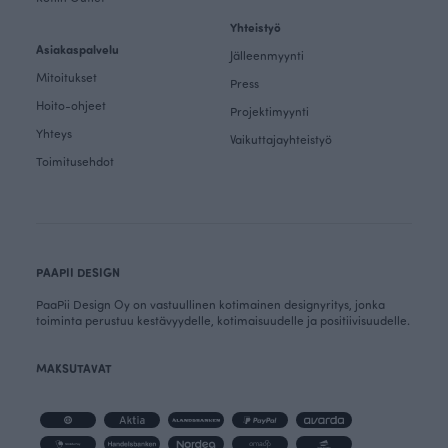
Yhteistyö
Asiakaspalvelu
Jälleenmyynti
Mitoitukset
Press
Hoito-ohjeet
Projektimyynti
Yhteys
Vaikuttajayhteistyö
Toimitusehdot
PAAPII DESIGN
PaaPii Design Oy on vastuullinen kotimainen designyritys, jonka
toiminta perustuu kestävyydelle, kotimaisuudelle ja positiivisuudelle.
MAKSUTAVAT