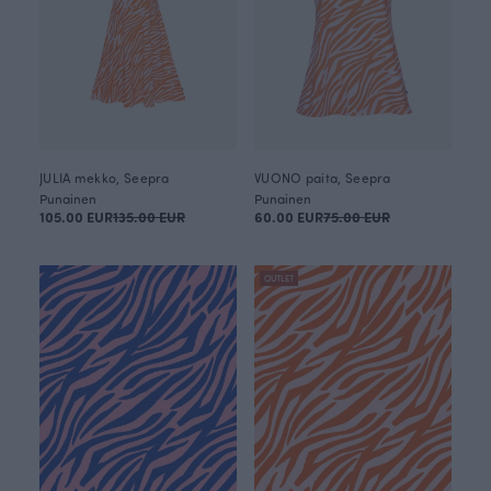
JULIA mekko, Seepra
VUONO paita, Seepra
Punainen
Punainen
105.00 EUR
135.00 EUR
60.00 EUR
75.00 EUR
OUTLET