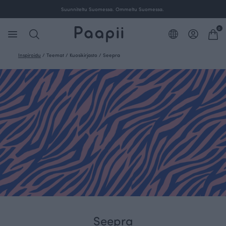
Suunniteltu Suomessa. Ommeltu Suomessa.
0
Inspiroidu
/
Teemat
/
Kuosikirjasto
/
Seepra
Seepra