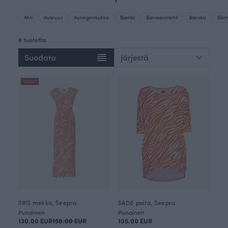
Ahti
Avaruus
Auringonkukka
Bambi
Banaaninlehti
Bansku
Blo
8 tuotetta
Suodata
OUTLET
IIRIS mekko, Seepra
SADE paita, Seepra
Punainen
Punainen
130.00 EUR
150.00 EUR
105.00 EUR