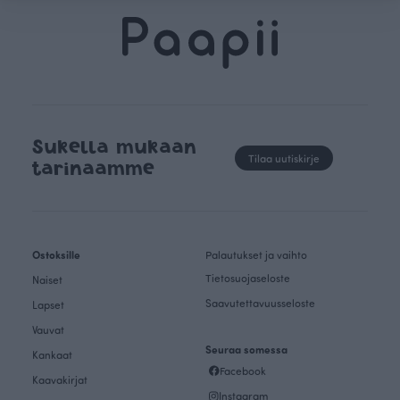
Sukella mukaan
Tilaa uutiskirje
tarinaamme
Ostoksille
Palautukset ja vaihto
Tietosuojaseloste
Naiset
Saavutettavuusseloste
Lapset
Vauvat
Seuraa somessa
Kankaat
Facebook
Kaavakirjat
Instagram