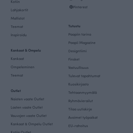
Kotiin
Pinterest
Lahjakortit
Mallistot
Tutustu
Teemat
Paapiin tarina
Inspiroidu
Paapii Magazine
Kankaat & Ompelu
Designtiimi
Kankaat
Finsket
Ompeleminen
Vastuullisuus
Teemat
Tulevat tapahtumat
Kuosikirjasto
Outlet
Tehtaanmyymälä
Naisten vaate Outlet
Ryhmävierailut
Lasten vaate Outlet
Tilaa uutiskirje
Vauvojen vaate Outlet
Avoimet työpaikat
Kankaat & Ompelu Outlet
EU-rahoitus
Kotiin Outlet