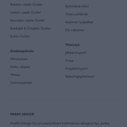
Naisten vaate Outlet
Ryhmävierailut
Lasten vaate Outlet
Tilaa uutiskirje
Vauvojen vaate Outlet
Avoimet työpaikat
Kankaat & Ompelu Outlet
EU-rahoitus
Kotiin Outlet
Yhteistyö
Asiakaspalvelu
Jälleenmyynti
Mitoitukset
Press
Hoito-ohjeet
Projektimyynti
Yhteys
Vaikuttajayhteistyö
Toimitusehdot
PAAPII DESIGN
PaaPii Design Oy on vastuullinen kotimainen designyritys, jonka