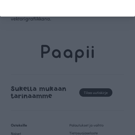
vaihdellessa niiden ympärillä. Ajattoman
Rantakivet-kuosin muodot on suunniteltu
vektorigrafiikkana.
Sukella mukaan
Tilaa uutiskirje
tarinaamme
Ostoksille
Palautukset ja vaihto
Tietosuojaseloste
Naiset