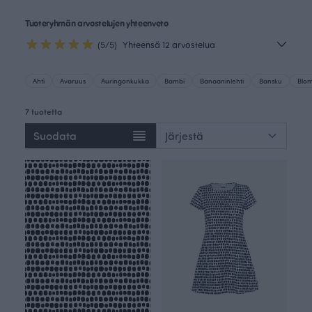
Tuoteryhmän arvostelujen yhteenveto
(5/5)
Yhteensä 12 arvostelua
Ahti
Avaruus
Auringonkukka
Bambi
Banaaninlehti
Bansku
Blo
7 tuotetta
Suodata