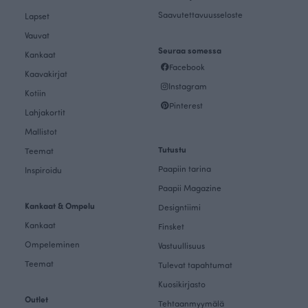
Saavutettavuusseloste
Lapset
Vauvat
Seuraa somessa
Kankaat
Facebook
Kaavakirjat
Instagram
Kotiin
Pinterest
Lahjakortit
Mallistot
Tutustu
Teemat
Paapiin tarina
Inspiroidu
Paapii Magazine
Kankaat & Ompelu
Designtiimi
Kankaat
Finsket
Ompeleminen
Vastuullisuus
Teemat
Tulevat tapahtumat
Kuosikirjasto
Outlet
Tehtaanmyymälä