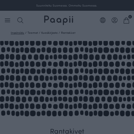
Suunniteltu Suomessa. Ommeltu Suomessa.
0
Inspiroidu
/
Teemat
/
Kuosikirjasto
/
Rantakivet
Rantakivet